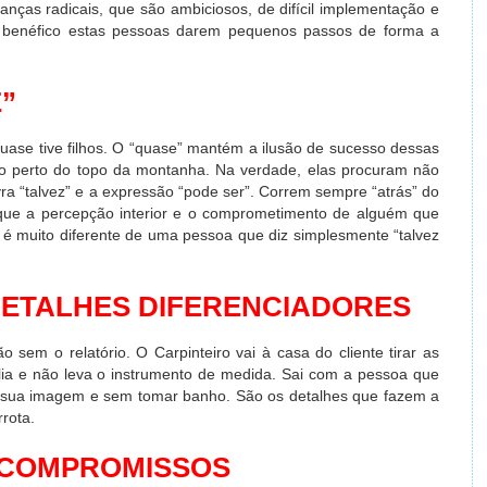
nças radicais, que são ambiciosos, de difícil implementação e
s benéfico estas pessoas darem pequenos passos de forma a
”
ase tive filhos. O “quase” mantém a ilusão de sucesso dessas
do perto do topo da montanha. Na verdade, elas procuram não
a “talvez” e a expressão “pode ser”. Correm sempre “atrás” do
ote que a percepção interior e o comprometimento de alguém que
” é muito diferente de uma pessoa que diz simplesmente “talvez
DETALHES DIFERENCIADORES
o sem o relatório. O Carpinteiro vai à casa do cliente tirar as
ia e não leva o instrumento de medida. Sai com a pessoa que
a sua imagem e sem tomar banho. São os detalhes que fazem a
rrota.
 COMPROMISSOS