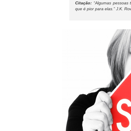
Citação:
“Algumas pessoas t
que é pior para elas.”
J.K. Ro