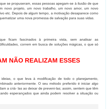
 que se propuseram, essas pessoas apegam-se à ilusão de que
 um novo projeto, um novo trabalho, um novo amor, um novo
ativo etc. Depois de algum tempo, a motivação desaparece como
squematizar uma nova promessa de salvação para suas vidas.
ue ficam fascinados à primeira vista, sem analisar as
ificuldades, correm em busca de soluções mágicas, o que só
M NÃO REALIZAM ESSES
 ideias, o que leva à modificação de todo o planejamento,
mbinado anteriormente. O seu método preferido é iniciar algo
dam a criá- las ao deixar de preveni-las; assim, sentem que têm
ficando esperançados que ainda podem resolver a situação ou