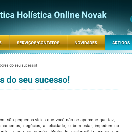
ica Holística Online Novak
S
SERVIÇOS/CONTATOS
NOVIDADES
ARTIGOS
dores do seu sucesso!
s do seu sucesso!
m, são pequenos vícios que você não se apercebe que faz,
ionamentos, negócios, a felicidade, o bem-estar, impedem no
uilo a que se propõe. Pretendo esclarecê-lo acerca das