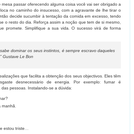
mesa passar oferecendo alguma coisa você vai ser obrigado a
oloca no caminho do insucesso, com a agravante de lhe tirar o
então decide sucumbir à tentação da comida em excesso, tendo
-se o resto do dia. Reforça assim a noção que tem de si mesmo,
 promete. Simplifique a sua vida. O sucesso virá de forma
be dominar os seus instintos, é sempre escravo daqueles
.”
Gustave Le Bon
lizações que facilita a obtenção dos seus objectivos. Eles têm
esgaste desnecessário de energia. Por exemplo: fumar é
das pessoas. Instalando-se a dúvida:
mar?
a manhã.
e estou triste…