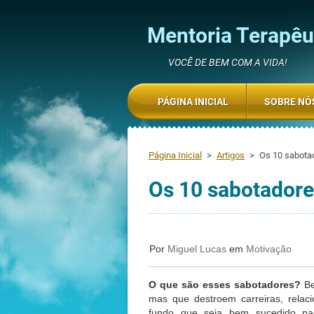
Mentoria Terapêut
VOCÊ DE BEM COM A VIDA!
PÁGINA INICIAL
SOBRE NÓ
Página Inicial
>
Artigos
>
Os 10 sabota
Os 10 sabotadore
Por
Miguel Lucas
em
Motivação
O que são esses sabotadores?
Be
mas que destroem carreiras, relac
fundo que seja bem sucedido naq