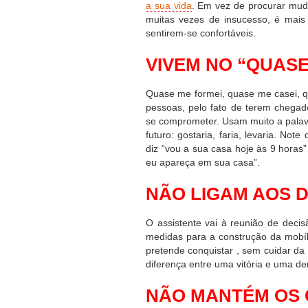
a sua vida
. Em vez de procurar muda
muitas vezes de insucesso, é mai
sentirem-se confortáveis.
VIVEM NO “QUASE
Quase me formei, quase me casei, qu
pessoas, pelo fato de terem chega
se comprometer. Usam muito a palavr
futuro: gostaria, faria, levaria. N
diz “vou a sua casa hoje às 9 horas
eu apareça em sua casa”.
NÃO LIGAM AOS 
O assistente vai à reunião de decisã
medidas para a construção da mobíl
pretende conquistar , sem cuidar d
diferença entre uma vitória e uma de
NÃO MANTÉM OS