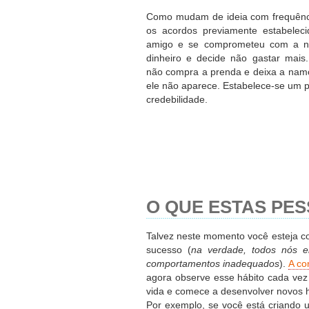
Como mudam de ideia com frequência
os acordos previamente estabele
amigo e se comprometeu com a n
dinheiro e decide não gastar mai
não compra a prenda e deixa a namor
ele não aparece. Estabelece-se um p
credebilidade.
O QUE ESTAS PE
Talvez neste momento você esteja c
sucesso (
na verdade, todos nós 
comportamentos inadequados
).
A co
agora observe esse hábito cada vez 
vida e comece a desenvolver novos h
Por exemplo, se você está criando 