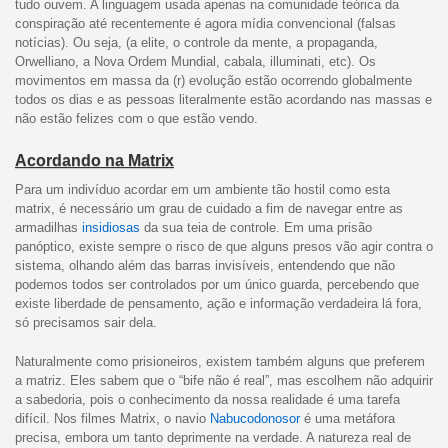
tudo ouvem. A linguagem usada apenas na comunidade teórica da
conspiração até recentemente é agora mídia convencional (falsas
notícias). Ou seja, (a elite, o controle da mente, a propaganda,
Orwelliano, a Nova Ordem Mundial, cabala, illuminati, etc). Os
movimentos em massa da (r) evolução estão ocorrendo globalmente
todos os dias e as pessoas literalmente estão acordando nas massas e
não estão felizes com o que estão vendo.
Acordando na Matrix
Para um indivíduo acordar em um ambiente tão hostil como esta
matrix, é necessário um grau de cuidado a fim de navegar entre as
armadilhas
insidiosas
da sua teia de controle. Em uma prisão
panóptico, existe sempre o risco de que alguns presos vão agir contra o
sistema, olhando além das barras invisíveis, entendendo que não
podemos todos ser controlados por um único guarda, percebendo que
existe liberdade de pensamento, ação e informação verdadeira lá fora,
só precisamos sair dela.
Naturalmente como prisioneiros, existem também alguns que preferem
a matriz. Eles sabem que o “bife não é real”, mas escolhem não adquirir
a sabedoria, pois o conhecimento da nossa realidade é uma tarefa
difícil. Nos filmes Matrix, o navio
Nabucodonosor
é uma metáfora
precisa, embora um tanto deprimente na verdade. A natureza real de