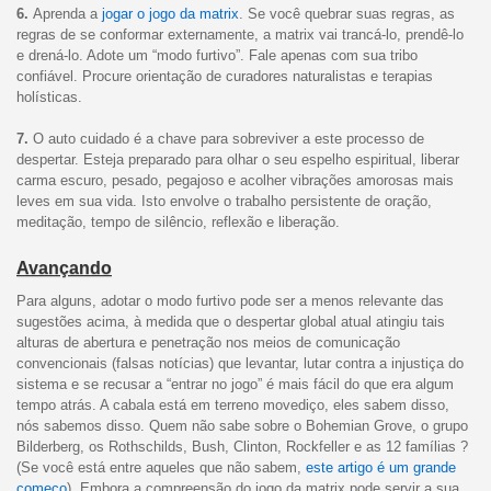
6.
Aprenda a
jogar o jogo da matrix
. Se você quebrar suas regras, as
regras de se conformar externamente, a matrix vai trancá-lo, prendê-lo
e drená-lo. Adote um “modo furtivo”. Fale apenas com sua tribo
confiável. Procure orientação de curadores naturalistas e terapias
holísticas.
7.
O auto cuidado é a chave para sobreviver a este processo de
despertar. Esteja preparado para olhar o seu espelho espiritual, liberar
carma escuro, pesado, pegajoso e acolher vibrações amorosas mais
leves em sua vida. Isto envolve o trabalho persistente de oração,
meditação, tempo de silêncio, reflexão e liberação.
Avançando
Para alguns, adotar o modo furtivo pode ser a menos relevante das
sugestões acima, à medida que o despertar global atual atingiu tais
alturas de abertura e penetração nos meios de comunicação
convencionais (falsas notícias) que levantar, lutar contra a injustiça do
sistema e se recusar a “entrar no jogo” é mais fácil do que era algum
tempo atrás. A cabala está em terreno movediço, eles sabem disso,
nós sabemos disso. Quem não sabe sobre o Bohemian Grove, o grupo
Bilderberg, os Rothschilds, Bush, Clinton, Rockfeller e as 12 famílias ?
(Se você está entre aqueles que não sabem,
este artigo é um grande
começo
). Embora a compreensão do jogo da matrix pode servir a sua