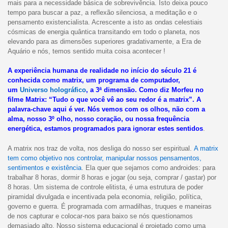
mais para a necessidade básica de sobrevivência. Isto deixa pouco
tempo para buscar a paz, a reflexão silenciosa, a meditação e o
pensamento existencialista. Acrescente a isto as ondas celestiais
cósmicas de energia quântica transitando em todo o planeta, nos
elevando para as dimensões superiores gradativamente, a Era de
Aquário e nós, temos sentido muita coisa acontecer !
A experiência humana de realidade no início do século 21 é
conhecida como matrix, um programa de computador,
um
Universo holográfico
, a 3ª dimensão. Como diz Morfeu no
filme Matrix: “Tudo o que você vê ao seu redor é a matrix”. A
palavra-chave aqui é ver. Nós vemos com os olhos, não com a
alma, nosso 3º olho, nosso coração, ou nossa frequência
energética, estamos programados para ignorar estes sentidos
.
A matrix nos traz de volta, nos desliga do nosso ser espiritual.
A matrix
tem como objetivo nos controlar, manipular nossos pensamentos,
sentimentos e existência
. Ela quer que sejamos como androides: para
trabalhar 8 horas, dormir 8 horas e jogar (ou seja, comprar / gastar) por
8 horas. Um sistema de controle elitista, é uma estrutura de poder
piramidal divulgada e incentivada pela economia, religião, política,
governo e guerra. É programada com armadilhas, truques e maneiras
de nos capturar e colocar-nos para baixo se nós questionamos
demasiado alto. Nosso sistema educacional é projetado como uma