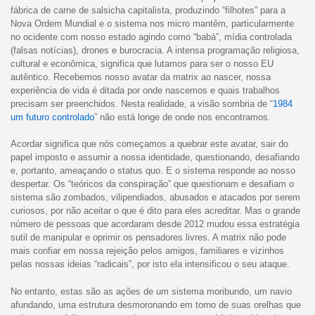
fábrica de carne de salsicha capitalista, produzindo “filhotes” para a
Nova Ordem Mundial e o sistema nos micro mantêm, particularmente
no ocidente com nosso estado agindo como “babá”, mídia controlada
(falsas notícias), drones e burocracia. A intensa programação religiosa,
cultural e econômica, significa que lutamos para ser o nosso EU
autêntico. Recebemos nosso avatar da matrix ao nascer, nossa
experiência de vida é ditada por onde nascemos e quais trabalhos
precisam ser preenchidos. Nesta realidade, a visão sombria de “
1984
um futuro controlado
” não está longe de onde nos encontramos.
Acordar significa que nós começamos a quebrar este avatar, sair do
papel imposto e assumir a nossa identidade, questionando, desafiando
e, portanto, ameaçando o status quo. E o sistema responde ao nosso
despertar. Os “teóricos da conspiração” que questionam e desafiam o
sistema são zombados, vilipendiados, abusados e atacados por serem
curiosos, por não aceitar o que é dito para eles acreditar. Mas o grande
número de pessoas que acordaram desde 2012 mudou essa estratégia
sutil de manipular e oprimir os pensadores livres. A matrix não pode
mais confiar em nossa rejeição pelos amigos, familiares e vizinhos
pelas nossas ideias “radicais”, por isto ela intensificou o seu ataque.
No entanto, estas são as ações de um sistema moribundo, um navio
afundando, uma estrutura desmoronando em torno de suas orelhas que