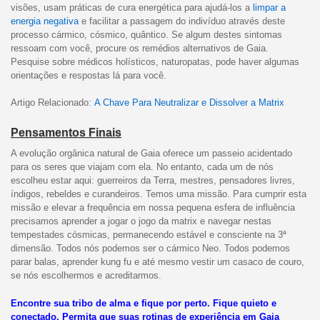
visões, usam práticas de cura energética para ajudá-los a
limpar a
energia negativa
e facilitar a passagem do indivíduo através deste
processo cármico, cósmico, quântico. Se algum destes sintomas
ressoam com você, procure os remédios alternativos de Gaia.
Pesquise sobre médicos holísticos, naturopatas, pode haver algumas
orientações e respostas lá para você.
Artigo Relacionado:
A Chave Para Neutralizar e Dissolver a Matrix
Pensamentos Finais
A evolução orgânica natural de Gaia oferece um passeio acidentado
para os seres que viajam com ela. No entanto, cada um de nós
escolheu estar aqui: guerreiros da Terra, mestres, pensadores livres,
índigos, rebeldes e curandeiros. Temos uma missão. Para cumprir esta
missão e elevar a frequência em nossa pequena esfera de influência
precisamos aprender a jogar o jogo da matrix e navegar nestas
tempestades cósmicas, permanecendo estável e consciente na 3ª
dimensão. Todos nós podemos ser o cármico Neo. Todos podemos
parar balas, aprender kung fu e até mesmo vestir um casaco de couro,
se nós escolhermos e acreditarmos.
Encontre sua tribo de alma e fique por perto. Fique quieto e
conectado. Permita que suas rotinas de experiência em Gaia