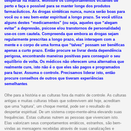
despertar na matrix. Monitore os comportamentos viciantes de
perto e faça o possível para se manter longe dos produtos
farmacêuticos. As drogas sintéticas nunca, nunca serão boas para
você ou o seu bem-estar espiritual a longo prazo. Se você utiliza
alguns destes “medicamentos” (ou seja, aqueles que “alegam
evitar” a depressão, psicose e/ou transtornos de personalidade)
use-os com cautela. Compreenda que embora as drogas sejam
regularmente prescritas a longo prazo, elas interagem com a
mente e o corpo de uma forma que “talvez” possam ser benéficas
apenas a curto prazo. Então procure se livrar desta dependência
perigosa, encontrando maneiras positivas para conseguir o seu
equilíbrio de volta. Os médicos não oferecem uma alternativa que
realmente cure, isto não é o que eles são pagos e programados
para fazer. Assuma o controle. Precisamos liderar isto, então
procure conselhos de outros que tiveram experiências
semelhantes
.
Olhe para a história e as culturas fora da matrix de controle. As culturas
antigas e muitas culturas tribais que sobrevivem até hoje, acreditam
que uma “ruptura”, um choque mental, pode ser o resultado do
despertar espiritual. De um sistema corpo-mente-alma elevando suas
frequências. Estas culturas nutrem as pessoas que vivenciam isto.
Elas valorizam seus comportamentos erráticos, estranhos, são bem-
vindas as mensagens recebidas através de suas canalizações e