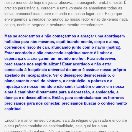
nosso mundo de hoje é injusta, abusiva, intransigente, brutal e hostil. É
preciso persistência, coragem e uma vontade de abandonar todas as
ideias preconcebidas sobre o mundo e o nosso lugar nele. Exige que
enxerguemos a verdade no mundo ao nosso redor e não deixemos nada
oculto, nenhum segredo e nenhuma mentira reconfortante.
Mas se acordarmos e não começarmos a abraçar uma abordagem
holística para nós mesmos, equilibrando mente, corpo e alma,
corremos o risco de cair, afundando junto com o navio (matrix).
Estar acordado e não conectado espiritualmente é limitar a
esperança e a crença em um mundo melhor. Para sobreviver,
precisamos nos espiritualizar ! Estar acordado e não estar
conectado à frequência universal do amor é assinar nosso próprio
atestado de incapacidade. Ver o desespero desnecessário, o
planejamento cruel do sistema, a destruição, a pobreza e a
injustiça do nosso mundo e não sentir também o amor em nossa
alma é caminhar diretamente para a depressão, a ansiedade, a
doença e o desequilíbrio. Então, para contrabalançar os horrores
precisamos para nos conectar, precisamos buscar o conhecimento
espiritual
.
Encontre o amor no seu coração, saia da religião organizada e encontre
o seu próprio caminho da espiritualidade, seja qual for a sua
compreensão da palavra. Não existem regras, apenas amor, paz e