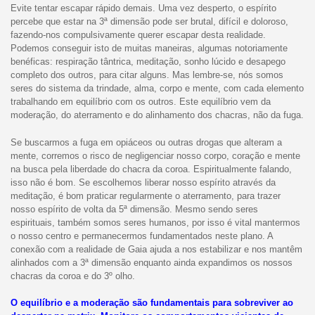
Evite tentar escapar rápido demais. Uma vez desperto, o espírito
percebe que estar na 3ª dimensão pode ser brutal, difícil e doloroso,
fazendo-nos compulsivamente querer escapar desta realidade.
Podemos conseguir isto de muitas maneiras, algumas notoriamente
benéficas: respiração tântrica, meditação, sonho lúcido e desapego
completo dos outros, para citar alguns. Mas lembre-se, nós somos
seres do sistema da trindade, alma, corpo e mente, com cada elemento
trabalhando em equilíbrio com os outros. Este equilíbrio vem da
moderação, do aterramento e do alinhamento dos chacras, não da fuga.
Se buscarmos a fuga em opiáceos ou outras drogas que alteram a
mente, corremos o risco de negligenciar nosso corpo, coração e mente
na busca pela liberdade do chacra da coroa. Espiritualmente falando,
isso não é bom. Se escolhemos liberar nosso espírito através da
meditação, é bom praticar regularmente o aterramento, para trazer
nosso espírito de volta da 5ª dimensão. Mesmo sendo seres
espirituais, também somos seres humanos, por isso é vital mantermos
o nosso centro e permanecermos fundamentados neste plano. A
conexão com a realidade de Gaia ajuda a nos estabilizar e nos mantêm
alinhados com a 3ª dimensão enquanto ainda expandimos os nossos
chacras da coroa e do 3º olho.
O equilíbrio e a moderação são fundamentais para sobreviver ao