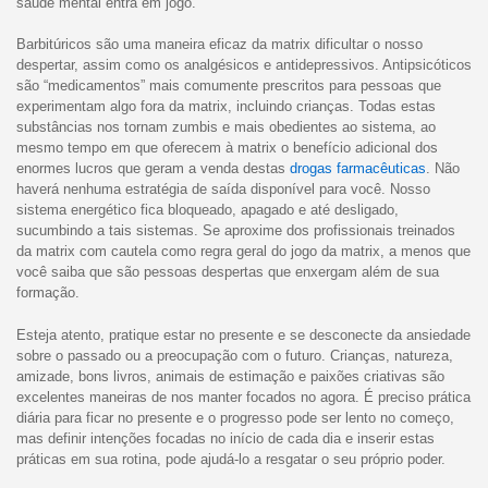
saúde mental entra em jogo.
Barbitúricos são uma maneira eficaz da matrix dificultar o nosso
despertar, assim como os analgésicos e antidepressivos. Antipsicóticos
são “medicamentos” mais comumente prescritos para pessoas que
experimentam algo fora da matrix, incluindo crianças. Todas estas
substâncias nos tornam zumbis e mais obedientes ao sistema, ao
mesmo tempo em que oferecem à matrix o benefício adicional dos
enormes lucros que geram a venda destas
drogas farmacêuticas
. Não
haverá nenhuma estratégia de saída disponível para você. Nosso
sistema energético fica bloqueado, apagado e até desligado,
sucumbindo a tais sistemas. Se aproxime dos profissionais treinados
da matrix com cautela como regra geral do jogo da matrix, a menos que
você saiba que são pessoas despertas que enxergam além de sua
formação.
Esteja atento, pratique estar no presente e se desconecte da ansiedade
sobre o passado ou a preocupação com o futuro. Crianças, natureza,
amizade, bons livros, animais de estimação e paixões criativas são
excelentes maneiras de nos manter focados no agora. É preciso prática
diária para ficar no presente e o progresso pode ser lento no começo,
mas definir intenções focadas no início de cada dia e inserir estas
práticas em sua rotina, pode ajudá-lo a resgatar o seu próprio poder.