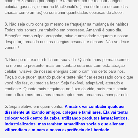
pode ser zombado por amigos e familiares por se recusar a ingerir
bebidas gasosas, comer no MacDonald’s (linha de frente de comidas
criadas como armas) ou consumir quantidades copiosas de álcool.
3.
Não seja duro consigo mesmo se fraquejar na mudança de hábitos.
Todos nós somos um trabalho em progresso. Amanhã é outro dia.
Emoções como culpa, vergonha, raiva e ansiedade seguram o nosso
despertar, tornando nossas energias pesadas e densas. Não se deixe
vencer !
4.
Busque o fluxo e a trilha em sua vida. Quanto mais permanecemos
no momento presente, mais em contato estamos com esta atração
celular invisível de nossas energias com o caminho certo para nós.
Faça o que puder, quando puder e tente não ficar estressado com o que
você não fez, ou precisa fazer. Seja flexível, adaptável, aterrado e
confiante. Quanto mais seguimos no fluxo da vida, mais em sintonia
com o fluxo nos tornamos e mais aptos nos tornamos a navegar nele.
5.
Seja seletivo em quem confia.
A matrix vai combater qualquer
dissidente utilizando amigos, colegas e familiares. Ela vai tentar
colocar você dentro da caixa, utilizando produtos farmacêuticos,
industrializados, mas também armadilhas sociais que alienam,
vilipendiam e minam a nossa experiência de liberdade
.