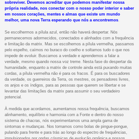
sobreviver. Devemos acreditar que podemos manifestar nossa
própria realidade, nos conectar com o nosso poder interior e saber
em nossos corações, mentes e almas que existe um mundo
melhor, uma nova Terra esperando que nós a encontremos
.
Se escolhermos a pílula azul, então não haverá despertar. Nós
permanecemos adormecidos, conectados e alinhados com a frequência
e limitação da matrix. Mas se escolhemos a pílula vermelha, passamos
pelo espelho, caímos no buraco do coelho e soltamos tudo o que nos
impede de evoluir. Buscamos a verdade e aprendemos a falar a
verdade, mesmo quando nossa voz treme. Nesta fase do despertar da
humanidade, enquanto a matrix de controle ainda está puxando muitas
cordas, a pílula vermelha não é para os fracos. É para os buscadores
da verdade, os guerreiros da Terra, os mestres, os pensadores livres,
os anjos e os índigos, para as pessoas que querem se libertar e se
levantar das limitações da matrix para assumir o seu verdadeiro
potencial.
À medida que acordamos, aumentamos nossa frequência, buscamos
alinhamento, equilíbrio e harmonia com a Fonte e dentro do nosso
sistema de chacras, nós experimentamos uma ampla gama de
sintomas e mudanças. Nos tornamos como bolas de pingue-pongue,
pulando para frente e para trás ao longo do espectro de frequências,
impulsionados por ondas cósmicas de evolução orgânica e nossos