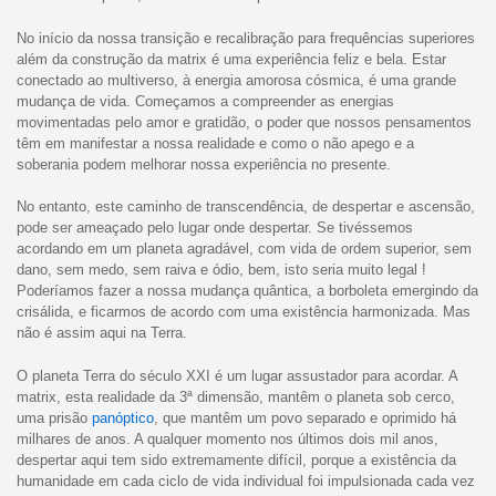
No início da nossa transição e recalibração para frequências superiores
além da construção da matrix é uma experiência feliz e bela. Estar
conectado ao multiverso, à energia amorosa cósmica, é uma grande
mudança de vida. Começamos a compreender as energias
movimentadas pelo amor e gratidão, o poder que nossos pensamentos
têm em manifestar a nossa realidade e como o não apego e a
soberania podem melhorar nossa experiência no presente.
No entanto, este caminho de transcendência, de despertar e ascensão,
pode ser ameaçado pelo lugar onde despertar. Se tivéssemos
acordando em um planeta agradável, com vida de ordem superior, sem
dano, sem medo, sem raiva e ódio, bem, isto seria muito legal !
Poderíamos fazer a nossa mudança quântica, a borboleta emergindo da
crisálida, e ficarmos de acordo com uma existência harmonizada. Mas
não é assim aqui na Terra.
O planeta Terra do século XXI é um lugar assustador para acordar. A
matrix, esta realidade da 3ª dimensão, mantêm o planeta sob cerco,
uma prisão
panóptico
, que mantêm um povo separado e oprimido há
milhares de anos. A qualquer momento nos últimos dois mil anos,
despertar aqui tem sido extremamente difícil, porque a existência da
humanidade em cada ciclo de vida individual foi impulsionada cada vez