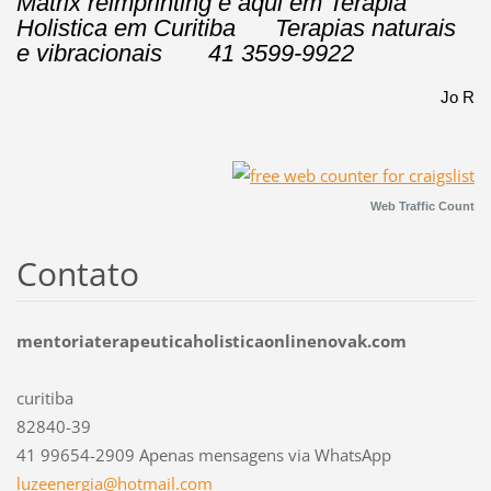
Matrix reimprinting é aqui em Terapia
Holistica em Curitiba Terapias naturais
e vibracionais 41 3599-9922
Jo R
Web Traffic Count
Contato
mentoriaterapeuticaholisticaonlinenovak.com
curitiba
82840-39
41 99654-2909 Apenas mensagens via WhatsApp
luzeener
gia@hotm
ail.com