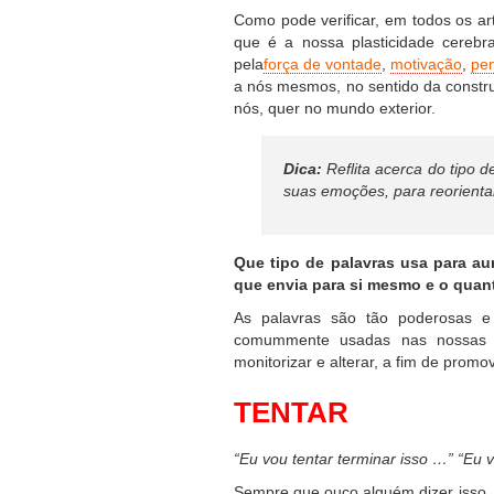
Como pode verificar, em todos os art
que é a nossa plasticidade cereb
pela
força de vontade
,
motivação
,
pen
a nós mesmos, no sentido da constr
nós, quer no mundo exterior.
Dica:
Reflita acerca do tipo d
suas emoções, para reorient
Que tipo de palavras usa para a
que envia para si mesmo e o quan
As palavras são tão poderosas e 
comummente usadas nas nossas 
monitorizar e alterar, a fim de prom
TENTAR
“Eu vou tentar terminar isso …” “Eu 
Sempre que ouço alguém dizer isso, 