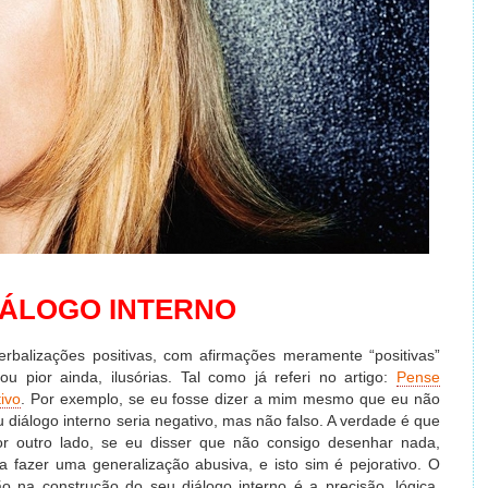
IÁLOGO INTERNO
rbalizações positivas, com afirmações meramente “positivas”
u pior ainda, ilusórias. Tal como já referi no artigo:
Pense
ivo
. Por exemplo, se eu fosse dizer a mim mesmo que eu não
diálogo interno seria negativo, mas não falso. A verdade é que
or outro lado, se eu disser que não consigo desenhar nada,
 fazer uma generalização abusiva, e isto sim é pejorativo. O
o na construção do seu diálogo interno é a precisão, lógica,