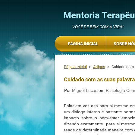
Mentoria Terapêut
VOCÊ DE BEM COM A VIDA!
PÁGINA INICIAL
SOBRE NÓ
Página Inicial
>
Artigos
>
Cuidado com a
Cuidado com as suas palavras
Por
Miguel Lucas
em
Psicologia Co
Falar em voz alta para si mesmo e
um diálogo interno é bastante norma
impacto sobre o bem-estar emoci
dizendo exatamente para si mesmo,
reage de determinada maneira com a