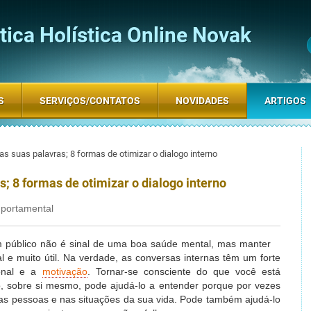
ica Holística Online Novak
S
SERVIÇOS/CONTATOS
NOVIDADES
ARTIGOS
s suas palavras; 8 formas de otimizar o dialogo interno
; 8 formas de otimizar o dialogo interno
mportamental
m público não é sinal de uma boa saúde mental, mas manter
l e muito útil. Na verdade, as conversas internas têm um forte
onal e a
motivação
. Tornar-se consciente do que você está
 sobre si mesmo, pode ajudá-lo a entender porque por vezes
s pessoas e nas situações da sua vida. Pode também ajudá-lo