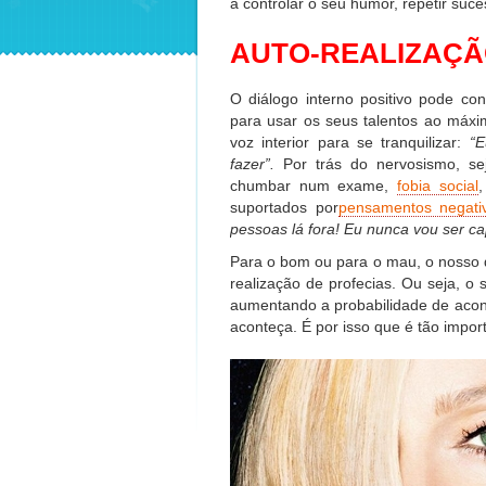
a controlar o seu humor, repetir suce
AUTO-REALIZAÇÃ
O diálogo interno positivo pode con
para usar os seus talentos ao máx
voz interior para se tranquilizar:
“E
fazer”.
Por trás do nervosismo, s
chumbar num exame,
fobia social
suportados por
pensamentos negati
pessoas lá fora! Eu nunca vou ser c
Para o bom ou para o mau, o nosso d
realização de profecias. Ou seja, o 
aumentando a probabilidade de acont
aconteça. É por isso que é tão import