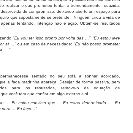
de realizar o que prometeu tentar é tremendamente reduzida.
é desprovida de compromisso, deixando aberto um espaço para
quilo que supostamente se pretende. Ninguém criou a vida de
, apenas tentando. Intenção não é ação. Obtém-se resultados
izendo
“Eu vou ter isso pronto por volta das …” “Eu estou livre
or aí …”
ou em caso de necessidade:
“Eu não posso prometer
a … “.
permanecesse sentado no seu sofá a sonhar acordado,
 que a fada madrinha apareça. Desejar de forma passiva, sem
ados para os resultados, remove-o da equação de
que você tem que confiar em algo externo a si.
ou … Eu estou convicto que … Eu estou determinado …. Eu
s para … Eu faço…”.