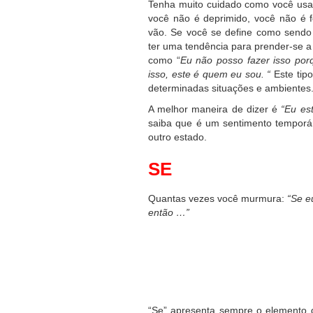
Tenha muito cuidado como você usa o
você não é deprimido, você não é 
vão. Se você se define como sendo 
ter uma tendência para prender-se a 
como “
Eu não posso fazer isso por
isso, este é quem eu sou. “
Este tip
determinadas situações e ambientes
A melhor maneira de dizer é
“Eu es
saiba que é um sentimento temporá
outro estado.
SE
Quantas vezes você murmura:
“Se e
então …”
“Se” apresenta sempre o elemento 