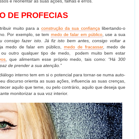
ssos e reorientar as suas ações, falhas e erros.
O DE PROFECIAS
tribuir muito para a
construção da sua confiança
libertando-o
imo. Por exemplo, se tem
medo de falar em público
, use a sua
u consigo fazer isto. Já fiz isto bem antes, consigo voltar a
eja medo de falar em público,
medo de fracassar
, medo de
, ou outro qualquer tipo de medo, podem muito bem estar
vos
, que alimentam esse próprio medo, tais como:
“Há 300
apaz de prender a sua atenção.”
iálogo interno tem em si o potencial para tornar-se numa auto-
seu discurso orienta as suas ações, influencia as suas crenças,
ecer aquilo que teme, ou pelo contrário, aquilo que deseja que
ante monitorizar a sua voz interior.