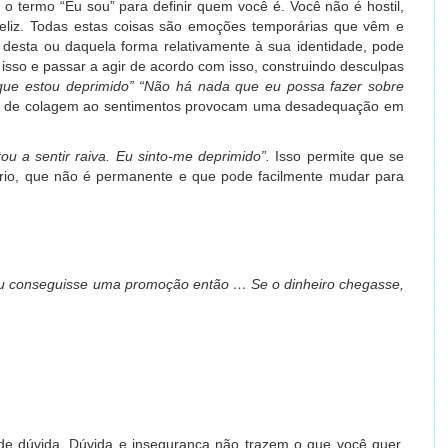
 termo “Eu sou” para definir quem você é. Você não é hostil,
feliz. Todas estas coisas são emoções temporárias que vêm e
desta ou daquela forma relativamente à sua identidade, pode
isso e passar a agir de acordo com isso, construindo desculpas
que estou deprimido” “Não há nada que eu possa fazer sobre
o de colagem ao sentimentos provocam uma desadequação em
.
tou a sentir raiva. Eu sinto-me deprimido”.
Isso permite que se
rio, que não é permanente e que pode facilmente mudar para
u conseguisse uma promoção então … Se o dinheiro chegasse,
de dúvida. Dúvida e insegurança não trazem o que você quer,