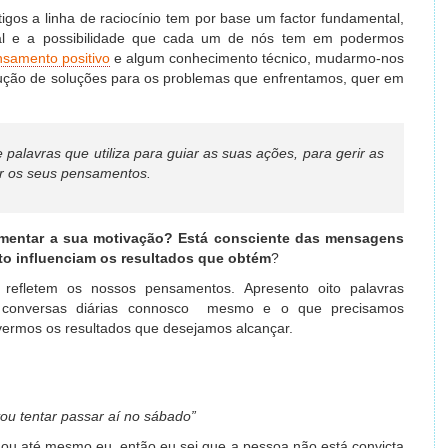
igos a linha de raciocínio tem por base um factor fundamental,
ral e a possibilidade que cada um de nós tem em podermos
samento positivo
e algum conhecimento técnico, mudarmo-nos
ução de soluções para os problemas que enfrentamos, quer em
e palavras que utiliza para guiar as suas ações, para gerir as
ar os seus pensamentos.
umentar a sua motivação? Está consciente das mensagens
to influenciam os resultados que obtém
?
refletem os nossos pensamentos. Apresento oito palavras
conversas diárias connosco mesmo e o que precisamos
overmos os resultados que desejamos alcançar.
vou tentar passar aí no sábado”
ou até mesmo eu, então eu sei que a pessoa não está convicta