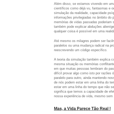
Além disso, se estamos vivendo em uma
científicos como déjà vu, fantasmas e o
simulação da realidade, capacidade psíq
informações privilegiadas no âmbito do
memórias de vidas passadas poderiam se
também pode explicar abduções alieníg
qualquer coisa é possível em uma realida
Até mesmo os milagres podem ser facilm
paralelos ou uma mudança radical na p
reescrevendo um código específico.
A teoria da simulação também explica c
mesma situação ou memórias conflitante
em que muitas pessoas lembram do pass
difícil provar algo como isto por razõe
paralelo para outro, ainda mantendo noss
de nós podem estar em uma linha do te
estar em uma linha do tempo que não se
significa que temos a capacidade de efe
nossa experiência de vida, mesmo sem
Mas, a Vida Parece Tão Real !