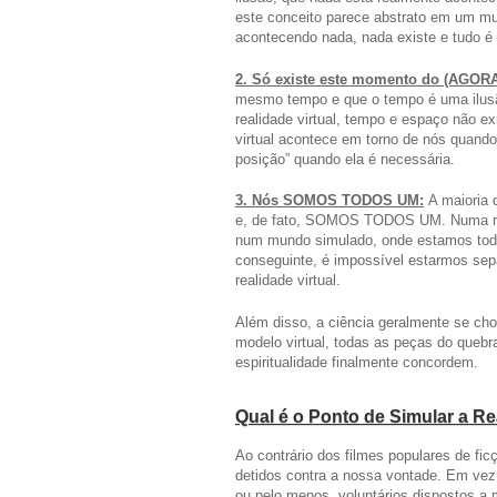
este conceito parece abstrato em um mu
acontecendo nada, nada existe e tudo é
2. Só existe este momento do (AGORA
mesmo tempo e que o tempo é uma ilusão
realidade virtual, tempo e espaço não 
virtual acontece em torno de nós quand
posição” quando ela é necessária.
3. Nós SOMOS TODOS UM:
A maioria 
e, de fato, SOMOS TODOS UM. Numa real
num mundo simulado, onde estamos todos
conseguinte, é impossível estarmos s
realidade virtual.
Além disso, a ciência geralmente se c
modelo virtual, todas as peças do quebr
espiritualidade finalmente concordem.
Qual é o Ponto de Simular a Re
Ao contrário dos filmes populares de fi
detidos contra a nossa vontade. Em vez 
ou pelo menos, voluntários dispostos a 