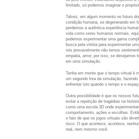
limitado, só podemos imaginar o propósi
Talvez, em algum momento no futuro di
condição humana, se degenerando em fo
perdemos a autêntica experiência huma
vida como seres humanos normais, equipa
podemos experimentar uma gama complet
busca pela vitória para experimentar um
nós provavelmente não temos sentimento
empatia, amor, por isso, se desejamos t
em uma simulação.
Tenha em mente que o tempo virtual é m
um segundo fora da simulação, fazendo 
enfrentar isto quando o tempo e o espaço
Outra possibilidade é que os nossos fu
evitar a repetição de tragédias na histór
como uma escola 3D onde experimentamo
comportamento, ações e escolhas. Então
o fato de que os jogos virtuais são dive
risco. O que acontece, acontece, nenhu
real, nem mesmo você.