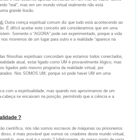
ndo “real”, mas em um mundo virtual realmente não está
 uma grande ilusão.
):
Outra crença espiritual comum diz que tudo está acontecendo ao
. É difícil aceitar este conceito até considerarmos que em uma
existem. Somente o “AGORA” pode ser experimentado, porque a vida
o nos movemos de um lugar para outro e a realidade “aparece na
das filosofias espirituais concordam que estamos todos conectados,
idade atual, estar ligado como UM é provavelmente ilógico, mas
 ligados pelo mesmo programa da realidade virtual, por
eparados. Nós SOMOS UM, porque só pode haver UM em uma
hoca com a espiritualidade, mas quando nos aproximamos de um
a-cabeça se encaixam na posição, permitindo que a ciência e a
alidade ?
cção científica, nós não somos escravos de máquinas ou prisioneiros
disso, é mais provável que somos os criadores deste mundo virtual,
mantê-lo, mas qual é o ponto ? Infelizmente, do nosso ponto de vista