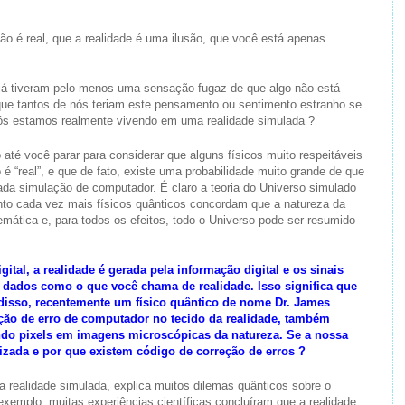
ão é real, que a realidade é uma ilusão, que você está apenas
 já tiveram pelo menos uma sensação fugaz de que algo não está
 que tantos de nós teriam este pensamento ou sentimento estranho se
nós estamos realmente vivendo em uma realidade simulada ?
até você parar para considerar que alguns físicos muito respeitáveis
é “real”, e que de fato, existe uma probabilidade muito grande de que
ada simulação de computador. É claro a teoria do Universo simulado
nto cada vez mais físicos quânticos concordam que a natureza da
mática e, para todos os efeitos, todo o Universo pode ser resumido
gital, a realidade é gerada pela informação digital e os sinais
s dados como o que você chama de realidade. Isso significa que
disso, recentemente um físico quântico de nome Dr. James
eção de erro de computador no tecido da realidade, também
ando pixels em imagens microscópicas da natureza. Se a nossa
elizada e por que existem código de correção de erros ?
realidade simulada, explica muitos dilemas quânticos sobre o
exemplo, muitas experiências científicas concluíram que a realidade