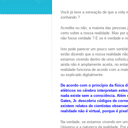
Você já teve a sensação de que a vida n
sonhando ?
Acredite ou não, a maioria das pessoas
certo sobre a nossa realidade. Mas por
não fosse verdade ? E se é verdade e 
Isto pode parecer um pouco sem sentido 
estão dizendo que a nossa realidade não 
estamos vivendo dentro de uma sofistic
ainda não é amplamente aceita, no enta
realidade funciona de acordo com a mate
ou explicado digitalmente.
De acordo com o princípio da física di
elétricos no cérebro interpretam este
nada existe sem a consciência. Além 
Gates, Jr. descobriu códigos de corr
existem relatos de cientistas observ
realidade não é virtual, porque é pix
Na verdade, se estamos vivendo em uma 
Universo e a natureza da realidade. Por 