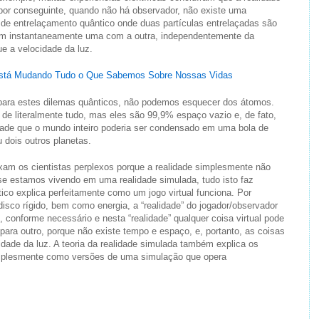
por conseguinte, quando não há observador, não existe uma
de entrelaçamento quântico onde duas partículas entrelaçadas são
m instantaneamente uma com a outra, independentemente da
e a velocidade da luz.
Está Mudando Tudo o Que Sabemos Sobre Nossas Vidas
ara estes dilemas quânticos, não podemos esquecer dos átomos.
de literalmente tudo, mas eles são 99,9% espaço vazio e, de fato,
idade que o mundo inteiro poderia ser condensado em uma bola de
 dois outros planetas.
xam os cientistas perplexos porque a realidade simplesmente não
se estamos vivendo em uma realidade simulada, tudo isto faz
ico explica perfeitamente como um jogo virtual funciona. Por
isco rígido, bem como energia, a “realidade” do jogador/observador
 conforme necessário e nesta “realidade” qualquer coisa virtual pode
ara outro, porque não existe tempo e espaço, e, portanto, as coisas
idade da luz. A teoria da realidade simulada também explica os
simplesmente como versões de uma simulação que opera