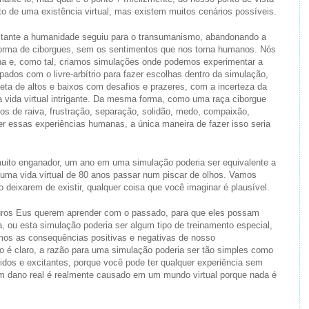
to de uma existência virtual, mas existem muitos cenários possíveis.
stante a humanidade seguiu para o transumanismo, abandonando a
rma de ciborgues, sem os sentimentos que nos torna humanos. Nós
na e, como tal, criamos simulações onde podemos experimentar a
dos com o livre-arbítrio para fazer escolhas dentro da simulação,
a de altos e baixos com desafios e prazeres, com a incerteza da
a vida virtual intrigante. Da mesma forma, como uma raça ciborgue
s de raiva, frustração, separação, solidão, medo, compaixão,
er essas experiências humanas, a única maneira de fazer isso seria
uito enganador, um ano em uma simulação poderia ser equivalente a
uma vida virtual de 80 anos passar num piscar de olhos. Vamos
 deixarem de existir, qualquer coisa que você imaginar é plausível.
turos Eus querem aprender com o passado, para que eles possam
ia, ou esta simulação poderia ser algum tipo de treinamento especial,
s as consequências positivas e negativas de nosso
 é claro, a razão para uma simulação poderia ser tão simples como
rtidos e excitantes, porque você pode ter qualquer experiência sem
m dano real é realmente causado em um mundo virtual porque nada é