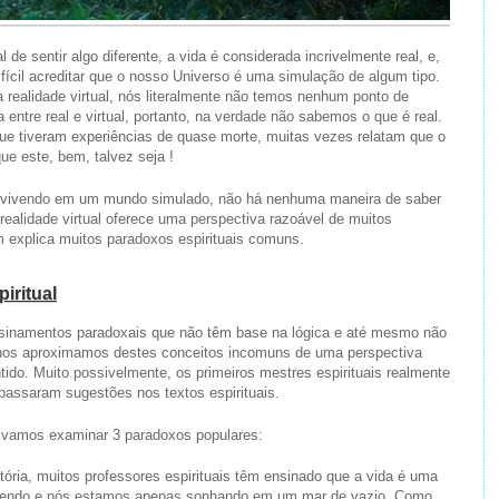
de sentir algo diferente, a vida é considerada incrivelmente real, e,
ifícil acreditar que o nosso Universo é uma simulação de algum tipo.
realidade virtual, nós literalmente não temos nenhum ponto de
ça entre real e virtual, portanto, na verdade não sabemos o que é real.
que tiveram experiências de quase morte, muitas vezes relatam que o
ue este, bem, talvez seja !
vivendo em um mundo simulado, não há nenhuma maneira de saber
realidade virtual oferece uma perspectiva razoável de muitos
m explica muitos paradoxos espirituais comuns.
iritual
 ensinamentos paradoxais que não têm base na lógica e até mesmo não
nos aproximamos destes conceitos incomuns de uma perspectiva
ntido. Muito possivelmente, os primeiros mestres espirituais realmente
passaram sugestões nos textos espirituais.
 vamos examinar 3 paradoxos populares:
tória, muitos professores espirituais têm ensinado que a vida é uma
ecendo e nós estamos apenas sonhando em um mar de vazio. Como