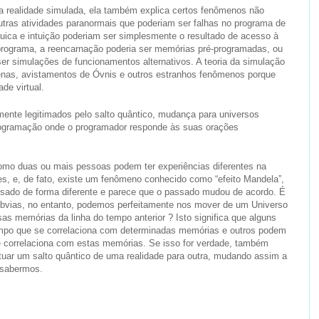
 realidade simulada, ela também explica certos fenômenos não
utras atividades paranormais que poderiam ser falhas no programa de
uica e intuição poderiam ser simplesmente o resultado de acesso à
 programa, a reencarnação poderia ser memórias pré-programadas, ou
r simulações de funcionamentos alternativos. A teoria da simulação
enas, avistamentos de Óvnis e outros estranhos fenômenos porque
de virtual.
ente legitimados pelo salto quântico, mudança para universos
rogramação onde o programador responde às suas orações
omo duas ou mais pessoas podem ter experiências diferentes na
s, e, de fato, existe um fenômeno conhecido como “efeito Mandela”,
ado de forma diferente e parece que o passado mudou de acordo. É
s óbvias, no entanto, podemos perfeitamente nos mover de um Universo
as memórias da linha do tempo anterior ? Isto significa que alguns
mpo que se correlaciona com determinadas memórias e outros podem
 correlaciona com estas memórias. Se isso for verdade, também
tuar um salto quântico de uma realidade para outra, mudando assim a
 sabermos.