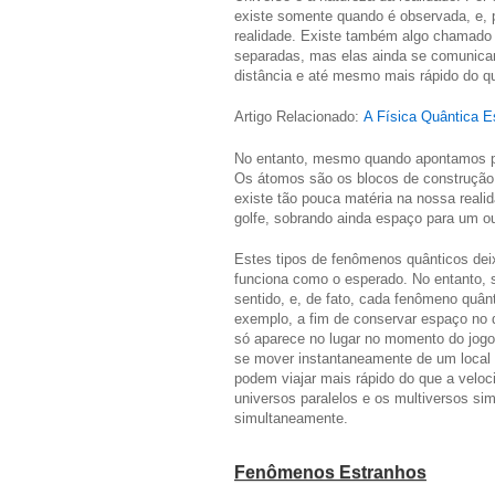
existe somente quando é observada, e, 
realidade. Existe também algo chamado 
separadas, mas elas ainda se comunica
distância e até mesmo mais rápido do qu
Artigo Relacionado:
A Física Quântica 
No entanto, mesmo quando apontamos p
Os átomos são os blocos de construção 
existe tão pouca matéria na nossa real
golfe, sobrando ainda espaço para um ou
Estes tipos de fenômenos quânticos dei
funciona como o esperado. No entanto, 
sentido, e, de fato, cada fenômeno quânt
exemplo, a fim de conservar espaço no d
só aparece no lugar no momento do jogo,
se mover instantaneamente de um local p
podem viajar mais rápido do que a veloc
universos paralelos e os multiversos 
simultaneamente.
Fenômenos Estranhos