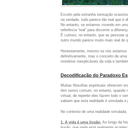
Exceto pela estranha sensação ocasional 
na verdade, tudo parece tão real que é d
No entanto, se estamos vivendo em uma 
referência “real” para discernir a diferen
É curioso, no entanto, que as pessoas 
outro mundo parece muito mais real do q
Honestamente, mesmo se nós estamos 
definitivamente, mas o conceito de uma 
mistérios inexplicáveis da vida e també
Decodificação do Paradoxo Esp
Muitas filosofias espirituais oferecem
têm senso comum, no entanto, quando 
virtual, de repente eles fazem todo o se
sabiam que esta realidade é simulada e 
No contexto de uma realidade simulada,
1. A vida é uma ilusão:
Ao longo da his
ilusão, que nada está realmente acont