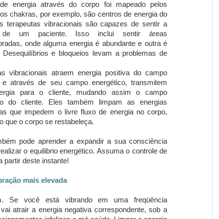
de energia através do corpo foi mapeado pelos
 os chakras, por exemplo, são centros de energia do
s terapeutas vibracionais são capazes de sentir a
a de um paciente.
Isso inclui sentir áreas
ibradas, onde alguma energia é abundante e outra é
.
Desequilíbrios e bloqueios levam a problemas de
as vibracionais
atraem energia positiva do campo
o e através de seu campo energético, transmitem
ergia para o cliente, mudando assim o campo
co do cliente.
Eles também limpam as energias
as que impedem o livre fluxo de energia no corpo,
o que o corpo se restabeleça.
bém pode aprender a expandir a sua consciência
realizar o equilibrio energético.
Assuma o controle de
partir deste instante!
bração mais elevada
em.
Se você está vibrando em uma freqüência
ai atrair a energia negativa correspondente, sob a