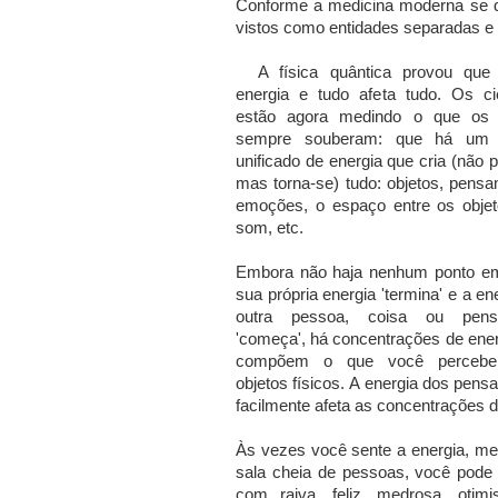
Conforme a medicina moderna se 
vistos como entidades separadas e
A física quântica provou que
energia e tudo afeta tudo.
Os cie
estão agora medindo o que os 
sempre souberam: que há um
unificado de energia que cria (não 
mas torna-se) tudo: objetos, pens
emoções, o espaço entre os objeto
som, etc.
Embora não haja nenhum ponto e
sua própria energia
'termina'
e a en
outra pessoa, coisa ou pens
'começa', há concentrações de ene
compõem o que você perceb
objetos físicos.
A energia dos pens
facilmente afeta as concentrações
Às vezes você sente a energia, me
sala cheia de pessoas, você pode i
com raiva, feliz, medrosa, otimi