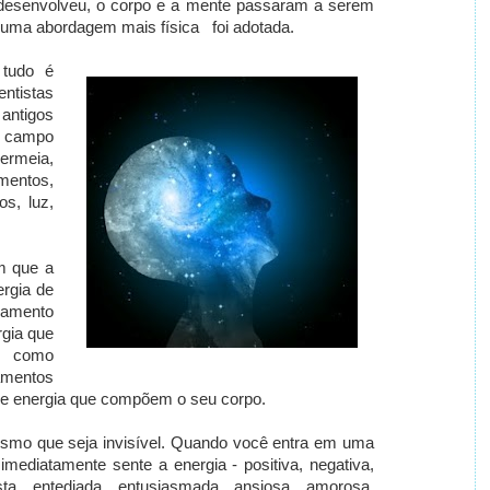
desenvolveu, o corpo e a mente passaram a serem
 uma abordagem mais física foi adotada.
 tudo é
ntistas
antigos
 campo
permeia,
amentos,
s, luz,
m que a
ergia de
amento
rgia que
e como
amentos
 de energia que compõem o seu corpo.
smo que seja invisível.
Quando você entra em uma
mediatamente sente a energia - positiva, negativa,
sta, entediada, entusiasmada, ansiosa, amorosa,