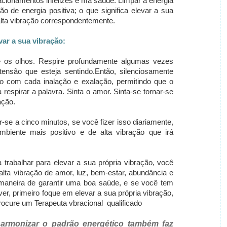
lacionamentos infelizes e má saúde.
Limpar a energia
ção de energia positiva; o que significa elevar a sua
alta vibração
correspondentemente
.
var a sua vibração:
e os olhos.
Respire profundamente algumas vezes
tensão que esteja sentindo.
Então, silenciosamente
 com cada inalação e exalação, permitindo que o
 respirar a palavra.
Sinta o amor.
Sinta-se tornar-se
ação.
r-se a cinco minutos, se você fizer isso diariamente,
biente mais positivo e de alta vibração que irá
trabalhar para elevar a sua própria vibração, você
 alta vibração de amor, luz, bem-estar, abundância e
maneira de garantir uma boa saúde, e se você tem
er, primeiro foque em elevar a sua própria vibração,
procure um Terapeuta vbracional qualificado
r, harmonizar o padrão energético também faz