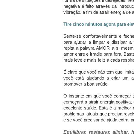
forma de situações indesejadas, re
negativa é feito através da introdu
vibração, a fim de atrair energia de 
Tire cinco minutos agora para ele
Sente-se confortavelmente e fech
para ajudar a limpar e dissipar a 
repita a palavra AMOR a si mesmo
amor entre e irradie para fora.
Basta
mais leve e mais feliz a cada respir
É claro que você não tem que limita
você está ajudando a criar um am
promover a boa saúde.
O instante em que você começar a 
começará a atrair energia positiva,
excelente saúde.
Esta é a melhor 
problemas atuais que precisa resolv
e se você precisar de ajuda extra, 
Equilibrar, restaurar, alinha