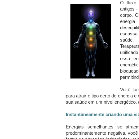
O fluxo 
antigos -
corpo.
O
energi
desequil
escassa
saúde.
Terapeut
unificad
essa en
energéti
bloquead
permitind
Você tam
para atrair o tipo certo de energia e 
sua saúde em um nível energético, a 
Instantaneamente criando uma vi
Energias semelhantes se atra
predominantemente negativa, você v