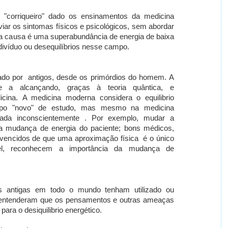
"corriqueiro" dado os ensinamentos da medicina
ar os sintomas físicos e psicológicos, sem abordar
 a causa é uma superabundância de energia de baixa
ivíduo ou desequilíbrios
nesse campo.
ado por antigos, desde os primórdios do homem.
A
te a alcançando, graças à teoria quântica, e
icina.
A medicina moderna considera o equilibrio
po "novo" de estudo, mas mesmo na medicina
ada inconscientemente .
Por exemplo, mudar a
a mudança de energia do paciente; bons médicos,
encidos de que uma aproximação física é o único
ável, reconhecem a importância da mudança de
s antigas em todo o mundo tenham utilizado ou
entenderam que os pensamentos e outras ameaças
para o desiquilibrio energético.