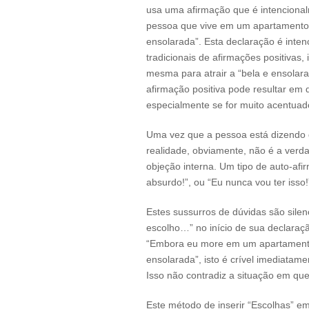
usa uma afirmação que é intencional
pessoa que vive em um apartamento s
ensolarada”. Esta declaração é inten
tradicionais de afirmações positivas
mesma para atrair a “bela e ensola
afirmação positiva pode resultar em 
especialmente se for muito acentuado
Uma vez que a pessoa está dizendo 
realidade, obviamente, não é a verdad
objeção interna. Um tipo de auto-af
absurdo!”, ou “Eu nunca vou ter isso!
Estes sussurros de dúvidas são silen
escolho…” no início de sua declaraç
“Embora eu more em um apartamento 
ensolarada”, isto é crível imediatam
Isso não contradiz a situação em que
Este método de inserir “Escolhas” em