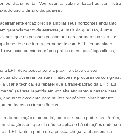
emos diariamente. Vou usar a palavra Escolhas com letra
á-la do uso ordinário da palavra .
deiramente eficaz precisa ampliar seus horizontes enquanto
 em gerenciamento de estresse, e, mais do que isso, é uma
ionais que as pessoas possam ter tido por toda sua vida – e
rapidamente e de forma permanente com EFT. Tenho falado
 revolucionou minha própria prática como psicóloga clínica, e
mo a EFT, deve passar para a próxima etapa de seu
so quando observamos suas limitações e procuramos corrigi-las.
a usar a técnica, eu reparei que a frase-padrão da EFT: “Eu
ente” (a frase repetida em voz alta enquanto a pessoa bate
, enquanto excelente para muitos propósitos, simplesmente
 ou em todas as circunstâncias.
e auto-aceitação e, como tal, pode ser muito poderosa. Porém,
tem situações em que ela não se aplica e há situações onde seu
o a EFT, tanto a ponto de a pessoa chegar a abandonar a