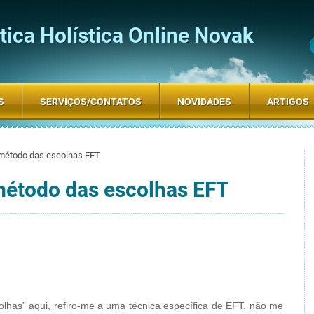
ica Holística Online Novak
S
SERVIÇOS/CONTATOS
NOVIDADES
ARTIGOS
método das escolhas EFT
método das escolhas EFT
lhas” aqui, refiro-me a uma técnica específica de EFT, não me