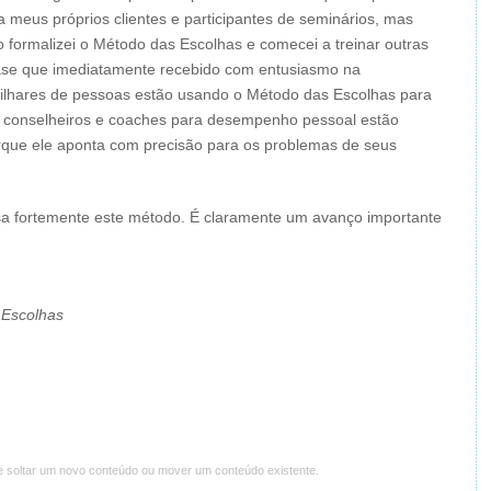
 meus próprios clientes e participantes de seminários, mas
 formalizei o Método das Escolhas e comecei a treinar outras
ase que imediatamente recebido com entusiasmo na
ilhares de pessoas estão usando o Método das Escolhas para
, conselheiros e coaches para desempenho pessoal estão
rque ele aponta com precisão para os problemas de seus
sa fortemente este método. É claramente um avanço importante
 Escolhas
e soltar um novo conteúdo ou mover um conteúdo existente.