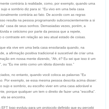
mente contrária à realidade, como, por exemplo, quando uma
ujo e sombrio diz para si: “Eu vivo em uma bela casa
cionalmente contrária ao fato. De acordo com as regras
, isso resulta na pessoa programando subconscientemente a si
rada” casa de seus sonhos. Demasiadas vezes, porém, a
dúvida e ceticismo por parte da pessoa que a repete,
 o contraste em relação ao seu atual estado de coisas.
que ela vive em uma bela casa ensolarada quando, na
e, a afirmação positiva tradicional é suscetível de criar uma
irmação em nossa mente dizendo, “Ah, é? Eu sei que isso é um
”, ou “Eu me sinto como um idiota dizendo isso.”
ciados, no entanto, quando você coloca as palavras “Eu
ão. Por exemplo, se essa mesma pessoa descrita acima disser:
sujo e sombrio, eu escolho viver em uma casa adorável e
ente, porque qualquer um tem o direito de fazer uma “escolha”.
 ela se encontra.
 EFT logo evoluiu para um protocolo definido que eu percebi