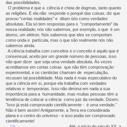
das possibilidades.
O problema é que a ciência é cheia de dogmas, tanto quanto
as religiões. E ela não responde o porquê das coisas, diz que
provou “certas realidades” e ditam isto como verdades
absolutas. Ela só tem respostas para o “comportamento” da
nossa realidade; nós não sabemos, por exemplo, o que é um
átomo, um elétron. Nós sabemos que eles se comportam
como onda e partícula, mas o que são realmente nós não
sabemos ainda.
A ciência trabalha com conceitos e o conceito é aquilo que é
consensual, aceito por um grande número de pessoas, isso
não quer dizer que seja uma verdade absoluta. Às vezes
acreditamos em certas coisas que não têm comprovação
experimental, e os cientistas chamam de especulação,
recusam tal possibilidade. Mas nada é mais especulativo do
que a ciência em si, porque ela trabalha com verdades
relativas e temporárias. Isso não diminui em nada a sua
importância para a humanidade, mas muitas pessoas têm a
tendência de colocar a ciência como juiz da verdade. Dizem:
"Isso já está comprovado cientificamente - é uma verdade."
Não é bem assim! Antigamente, a Terra era considerada
plana e o centro do universo - e isso podia ser comprovado
cientificamente!
Até o início do século XX, a