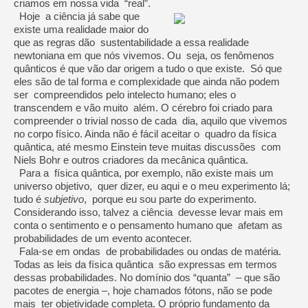
criamos em nossa vida “real”.
Hoje a ciência já sabe que
existe uma realidade maior do
que as regras dão sustentabilidade a essa realidade
newtoniana em que nós vivemos. Ou seja, os fenômenos
quânticos é que vão dar origem a tudo o que existe. Só que
eles são de tal forma e complexidade que ainda não podem
ser compreendidos pelo intelecto humano; eles o
transcendem e vão muito além. O cérebro foi criado para
compreender o trivial nosso de cada dia, aquilo que vivemos
no corpo físico. Ainda não é fácil aceitar o quadro da física
quântica, até mesmo Einstein teve muitas discussões com
Niels Bohr e outros criadores da mecânica quântica.
Para a física quântica, por exemplo, não existe mais um
universo objetivo, quer dizer, eu aqui e o meu experimento lá;
tudo é
subjetivo
, porque eu sou parte do experimento.
Considerando isso, talvez a ciência devesse levar mais em
conta o sentimento e o pensamento humano que afetam as
probabilidades de um evento acontecer.
Fala-se em ondas de probabilidades ou ondas de matéria.
Todas as leis da física quântica são expressas em termos
dessas probabilidades. No domínio dos “quanta” – que são
pacotes de energia –, hoje chamados fótons, não se pode
mais ter objetividade completa. O próprio fundamento da