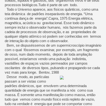
sólidos, líquidos e gasosos, dos organismos vivos e de seus
processos biológicos.Tudo é parte de um todo.
Todo o Universo aparece, aos físicos quânticos, como uma
teia dinâmica de padrões inseparáveis de energia. “Uma
contínua dança de energia”.Capra, 1975 Energia elétrica,
magnética, acústica ou gravitacional. Esse todo dinâmico
sempre inclui o observador humano, nós fazemos parte da
cadeia de processos de observação, e as propriedades de
qualquer objeto atômico só podem ser conhecidas em termos
de interação do objeto com o observador.
Bem, se dispuséssemos de um supermicroscópio imaginário
com o qual fôssemos examinar, por exemplo, um fragmento
de osso, num dado momento, depois de toda ampliação
possível, estaríamos vendo uma pulsação indistinta,
vastidões de espaços vazios permeados por campos
oscilantes de diversos tipos, pulsando e propagando-se cada
vez mais para longe. Bentov, 1988
Desse modo, as partículas
passam a ser vistas como
padrões dinâmicos, que envolvem uma determinada
quantidade de energia que se manifesta a nós como sua
massa. É somente uma manifestação como massa, então
tudo que vemos como mundo físico está repleto de vazio,
tudo na verdade é energia que pode se comportar como