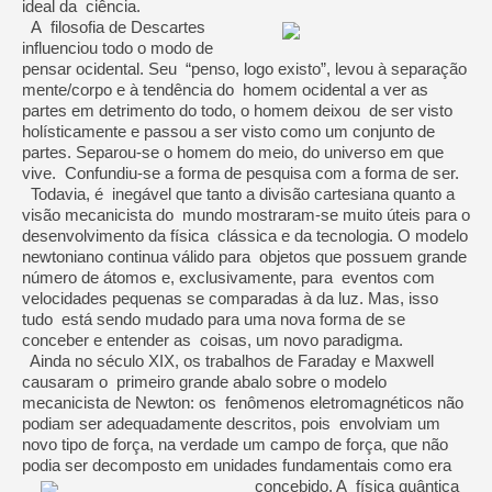
ideal da ciência.
A filosofia de Descartes
influenciou todo o modo de
pensar ocidental. Seu “penso, logo existo”, levou à separação
mente/corpo e à tendência do homem ocidental a ver as
partes em detrimento do todo, o homem deixou de ser visto
holísticamente e passou a ser visto como um conjunto de
partes. Separou-se o homem do meio, do universo em que
vive. Confundiu-se a forma de pesquisa com a forma de ser.
Todavia, é inegável que tanto a divisão cartesiana quanto a
visão mecanicista do mundo mostraram-se muito úteis para o
desenvolvimento da física clássica e da tecnologia. O modelo
newtoniano continua válido para objetos que possuem grande
número de átomos e, exclusivamente, para eventos com
velocidades pequenas se comparadas à da luz. Mas, isso
tudo está sendo mudado para uma nova forma de se
conceber e entender as coisas, um novo paradigma.
Ainda no século XIX, os trabalhos de Faraday e Maxwell
causaram o primeiro grande abalo sobre o modelo
mecanicista de Newton: os fenômenos eletromagnéticos não
podiam ser adequadamente descritos, pois envolviam um
novo tipo de força, na verdade um campo de força, que não
podia ser decomposto em unidades fundamentais como era
concebido. A física quântica