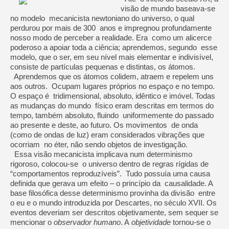
visão de mundo baseava-se
no modelo mecanicista newtoniano do universo, o qual
perdurou por mais de 300 anos e impregnou profundamente
nosso modo de perceber a realidade. Era como um alicerce
poderoso a apoiar toda a ciência; aprendemos, segundo esse
modelo, que o ser, em seu nível mais elementar e indivisível,
consiste de partículas pequenas e distintas, os átomos.
Aprendemos que os átomos colidem, atraem e repelem uns
aos outros. Ocupam lugares próprios no espaço e no tempo.
O espaço é tridimensional, absoluto, idêntico e imóvel. Todas
as mudanças do mundo físico eram descritas em termos do
tempo, também absoluto, fluindo uniformemente do passado
ao presente e deste, ao futuro. Os movimentos de onda
(como de ondas de luz) eram considerados vibrações que
ocorriam no éter, não sendo objetos de investigação.
Essa visão mecanicista implicava num determinismo
rigoroso, colocou-se o universo dentro de regras rígidas de
“comportamentos reproduzíveis”. Tudo possuía uma causa
definida que gerava um efeito – o princípio da causalidade. A
base filosófica desse determinismo provinha da divisão entre
o eu e o mundo introduzida por Descartes, no século XVII. Os
eventos deveriam ser descritos objetivamente, sem sequer se
mencionar o
observador humano
. A
objetividade
tornou-se o