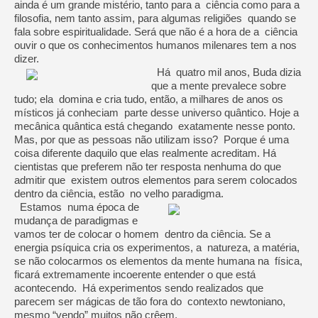
ainda é um grande mistério, tanto para a ciência como para a
filosofia, nem tanto assim, para algumas religiões quando se
fala sobre espiritualidade. Será que não é a hora de a ciência
ouvir o que os conhecimentos humanos milenares tem a nos
dizer.
Há quatro mil anos, Buda dizia
que a mente prevalece sobre
tudo; ela domina e cria tudo, então, a milhares de anos os
místicos já conheciam parte desse universo quântico. Hoje a
mecânica quântica está chegando exatamente nesse ponto.
Mas, por que as pessoas não utilizam isso? Porque é uma
coisa diferente daquilo que elas realmente acreditam. Há
cientistas que preferem não ter resposta nenhuma do que
admitir que existem outros elementos para serem colocados
dentro da ciência, estão no velho paradigma.
Estamos numa época de
mudança de paradigmas e
vamos ter de colocar o homem dentro da ciência. Se a
energia psíquica cria os experimentos, a natureza, a matéria,
se não colocarmos os elementos da mente humana na física,
ficará extremamente incoerente entender o que está
acontecendo. Há experimentos sendo realizados que
parecem ser mágicas de tão fora do contexto newtoniano,
mesmo “vendo” muitos não crêem.