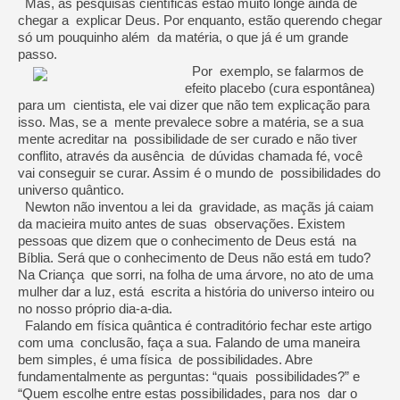
Mas, as pesquisas científicas estão muito longe ainda de
chegar a explicar Deus. Por enquanto, estão querendo chegar
só um pouquinho além da matéria, o que já é um grande
passo.
Por exemplo, se falarmos de
efeito placebo (cura espontânea)
para um cientista, ele vai dizer que não tem explicação para
isso. Mas, se a mente prevalece sobre a matéria, se a sua
mente acreditar na possibilidade de ser curado e não tiver
conflito, através da ausência de dúvidas chamada fé, você
vai conseguir se curar. Assim é o mundo de possibilidades do
universo quântico.
Newton não inventou a lei da gravidade, as maçãs já caiam
da macieira muito antes de suas observações. Existem
pessoas que dizem que o conhecimento de Deus está na
Bíblia. Será que o conhecimento de Deus não está em tudo?
Na Criança que sorri, na folha de uma árvore, no ato de uma
mulher dar a luz, está escrita a história do universo inteiro ou
no nosso próprio dia-a-dia.
Falando em física quântica é contraditório fechar este artigo
com uma conclusão, faça a sua. Falando de uma maneira
bem simples, é uma física de possibilidades. Abre
fundamentalmente as perguntas: “quais possibilidades?” e
“Quem escolhe entre estas possibilidades, para nos dar o