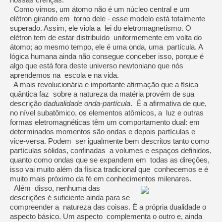
Como vimos, um átomo não é um núcleo central e um
elétron girando em torno dele - esse modelo está totalmente
superado. Assim, ele viola a lei do eletromagnetismo. O
elétron tem de estar distribuído uniformemente em volta do
átomo; ao mesmo tempo, ele é uma onda, uma partícula. A
lógica humana ainda não consegue conceber isso, porque é
algo que está fora deste universo newtoniano que nós
aprendemos na escola e na vida.
A mais revolucionária e importante afirmação que a física
quântica faz sobre a natureza da matéria provém de sua
descrição da
dualidade onda-partícula
. É a afirmativa de que,
no nível subatômico, os elementos atômicos, a luz e outras
formas eletromagnéticas têm um comportamento dual: em
determinados momentos são ondas e depois partículas e
vice-versa. Podem ser igualmente bem descritos tanto como
partículas sólidas, confinadas a volumes e espaços definidos,
quanto como ondas que se expandem em todas as direções,
isso vai muito além da física tradicional que conhecemos e é
muito mais próximo da fé em conhecimentos milenares.
Além disso, nenhuma das
descrições é suficiente ainda para se
compreender a natureza das coisas. É a própria dualidade o
aspecto básico. Um aspecto complementa o outro e, ainda