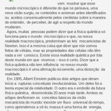
vem mostrar que esse
mundo microscópico é diferente do que se pensava, uma
nova visão surgiu, os conteúdos e axiomas antes identificados
ou aceitos consensualmente pelos cientistas sobre a maneira
de entender, de perceber, de agir a respeito do mundo
mudaram.
Agora, muitas pessoas podem dizer que a física quântica só
funciona para o mundo microscópico e que, na nossa
realidade macroscópica, predominam as leis mecanicistas de
Newton. Isso é a mesma coisa que dizer que nós somos
feitos de células, mas as propriedades das células não têm
nada a ver conosco. Existe essa realidade quântica por trás
deste mundo em que vivemos – isso é certo. Dizer que a
física quântica não tem influência no nosso mundo
macroscópico é uma afirmação incoerente, uma distorção da
realidade.
Em 1905, Albert Einstein publicou dois artigos que deram
início a rupturas conceituais revolucionárias. Um deles foi a
teoria
especial da relatividade
. O outro era
o embrião da futura
física quântica
, desenvolvida 20 anos mais tarde. Ambos os
artigos desfizeram os conceitos básicos da visão
mecanicista do mundo: inexiste um fluxo universal do tempo,
como aprendemos a vê-lo; massa é uma forma de energia,