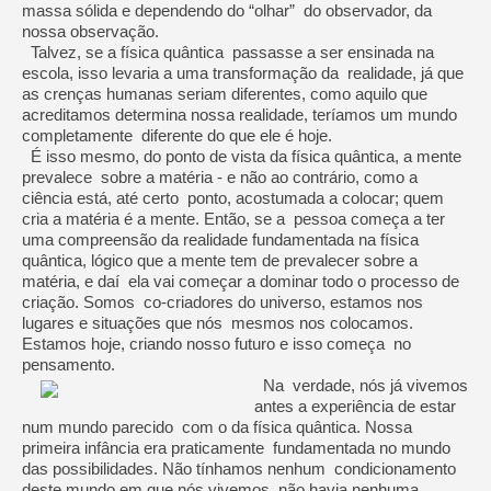
massa sólida e dependendo do “olhar” do observador, da
nossa observação.
Talvez, se a física quântica passasse a ser ensinada na
escola, isso levaria a uma transformação da realidade, já que
as crenças humanas seriam diferentes, como aquilo que
acreditamos determina nossa realidade, teríamos um mundo
completamente diferente do que ele é hoje.
É isso mesmo, do ponto de vista da física quântica, a mente
prevalece sobre a matéria - e não ao contrário, como a
ciência está, até certo ponto, acostumada a colocar; quem
cria a matéria é a mente. Então, se a pessoa começa a ter
uma compreensão da realidade fundamentada na física
quântica, lógico que a mente tem de prevalecer sobre a
matéria, e daí ela vai começar a dominar todo o processo de
criação. Somos co-criadores do universo, estamos nos
lugares e situações que nós mesmos nos colocamos.
Estamos hoje, criando nosso futuro e isso começa no
pensamento.
Na verdade, nós já vivemos
antes a experiência de estar
num mundo parecido com o da física quântica. Nossa
primeira infância era praticamente fundamentada no mundo
das possibilidades. Não tínhamos nenhum condicionamento
deste mundo em que nós vivemos, não havia nenhuma