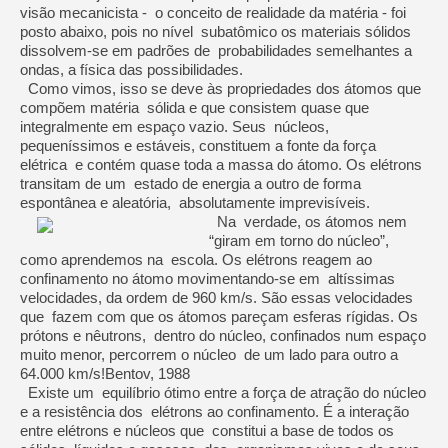
visão mecanicista - o conceito de realidade da matéria - foi
posto abaixo, pois no nível subatômico os materiais sólidos
dissolvem-se em padrões de probabilidades semelhantes a
ondas, a física das possibilidades.
Como vimos, isso se deve às propriedades dos átomos que
compõem matéria sólida e que consistem quase que
integralmente em espaço vazio. Seus núcleos,
pequeníssimos e estáveis, constituem a fonte da força
elétrica e contém quase toda a massa do átomo. Os elétrons
transitam de um estado de energia a outro de forma
espontânea e aleatória, absolutamente imprevisíveis.
Na verdade, os átomos nem
“giram em torno do núcleo”,
como aprendemos na escola. Os elétrons reagem ao
confinamento no átomo movimentando-se em altíssimas
velocidades, da ordem de 960 km/s. São essas velocidades
que fazem com que os átomos pareçam esferas rígidas. Os
prótons e nêutrons, dentro do núcleo, confinados num espaço
muito menor, percorrem o núcleo de um lado para outro a
64.000 km/s!Bentov, 1988
Existe um equilíbrio ótimo entre a força de atração do núcleo
e a resistência dos elétrons ao confinamento. É a interação
entre elétrons e núcleos que constitui a base de todos os