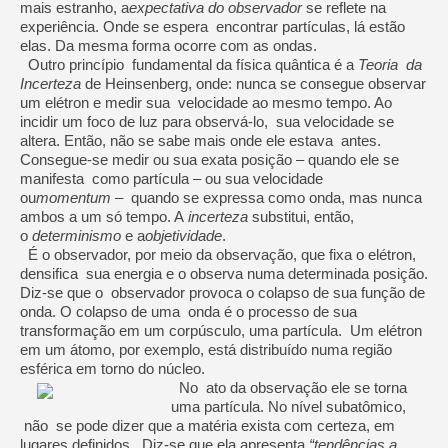
mais estranho, a
expectativa do observador
se reflete na
experiência. Onde se espera encontrar partículas, lá estão
elas. Da mesma forma ocorre com as ondas.
Outro princípio fundamental da física quântica é a
Teoria da
Incerteza
de Heinsenberg, onde: nunca se consegue observar
um elétron e medir sua velocidade ao mesmo tempo. Ao
incidir um foco de luz para observá-lo, sua velocidade se
altera. Então, não se sabe mais onde ele estava antes.
Consegue-se medir ou sua exata posição – quando ele se
manifesta como partícula – ou sua velocidade
ou
momentum
– quando se expressa como onda, mas nunca
ambos a um só tempo. A
incerteza
substitui, então,
o
determinismo
e a
objetividade
.
É o observador, por meio da observação, que fixa o elétron,
densifica sua energia e o observa numa determinada posição.
Diz-se que o observador provoca o colapso de sua função de
onda. O colapso de uma onda é o processo de sua
transformação em um corpúsculo, uma partícula. Um elétron
em um átomo, por exemplo, está distribuído numa região
esférica em torno do núcleo.
No ato da observação ele se torna
uma partícula. No nível subatômico,
não se pode dizer que a matéria exista com certeza, em
lugares definidos. Diz-se que ela apresenta
“tendências a