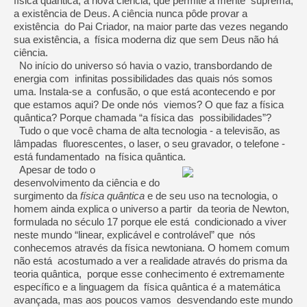
física quântica, a nova ciência, que permite a mente suprema,
a existência de Deus. A ciência nunca pôde provar a
existência do Pai Criador, na maior parte das vezes negando
sua existência, a física moderna diz que sem Deus não há
ciência.
No início do universo só havia o vazio, transbordando de
energia com infinitas possibilidades das quais nós somos
uma. Instala-se a confusão, o que está acontecendo e por
que estamos aqui? De onde nós viemos? O que faz a física
quântica? Porque chamada “a física das possibilidades”?
Tudo o que você chama de alta tecnologia - a televisão, as
lâmpadas fluorescentes, o laser, o seu gravador, o telefone -
está fundamentado na física quântica.
Apesar de todo o
desenvolvimento da ciência e do
surgimento da
física quântica
e de seu uso na tecnologia, o
homem ainda explica o universo a partir da teoria de Newton,
formulada no século 17 porque ele está condicionado a viver
neste mundo “linear, explicável e controlável” que nós
conhecemos através da física newtoniana. O homem comum
não está acostumado a ver a realidade através do prisma da
teoria quântica, porque esse conhecimento é extremamente
específico e a linguagem da física quântica é a matemática
avançada, mas aos poucos vamos desvendando este mundo