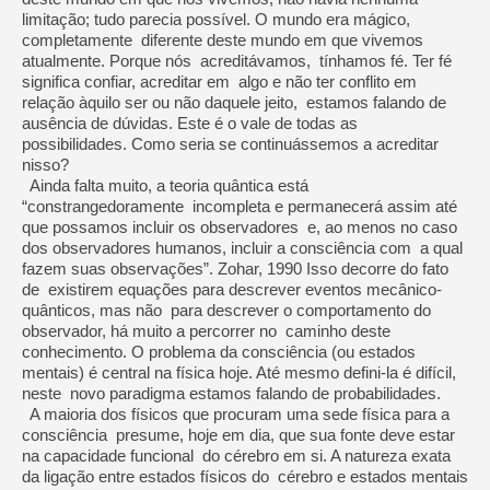
limitação; tudo parecia possível. O mundo era mágico,
completamente diferente deste mundo em que vivemos
atualmente. Porque nós acreditávamos, tínhamos fé. Ter fé
significa confiar, acreditar em algo e não ter conflito em
relação àquilo ser ou não daquele jeito, estamos falando de
ausência de dúvidas. Este é o vale de todas as
possibilidades. Como seria se continuássemos a acreditar
nisso?
Ainda falta muito, a teoria quântica está
“constrangedoramente incompleta e permanecerá assim até
que possamos incluir os observadores e, ao menos no caso
dos observadores humanos, incluir a consciência com a qual
fazem suas observações”. Zohar, 1990 Isso decorre do fato
de existirem equações para descrever eventos mecânico-
quânticos, mas não para descrever o comportamento do
observador, há muito a percorrer no caminho deste
conhecimento. O problema da consciência (ou estados
mentais) é central na física hoje. Até mesmo defini-la é difícil,
neste novo paradigma estamos falando de probabilidades.
A maioria dos físicos que procuram uma sede física para a
consciência presume, hoje em dia, que sua fonte deve estar
na capacidade funcional do cérebro em si. A natureza exata
da ligação entre estados físicos do cérebro e estados mentais