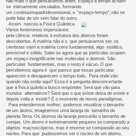
não mais o que pensávamos antes. Espaço e tempo acham-
se intimamente vinculados, formando
um
continuum
quadridimensional, o “espaço-tempo”; não se
pode falar de um sem falar do outro;
Assim nasceu a Física Quântica.
Vários fenômenos impensáveis
pela ciência relativos à estrutura dos átomos foram
descobertos. A matéria não é o que pensávamos ser, os
cientistas viam a matéria como fundamental, algo estático,
previsível e sólido. Sabe-se agora que as partículas ocupam
um espaço insignificante nas moléculas e átomos. São
partículas fundamentais, mas o resto é
vácuo
. O que
percebemos agora é que parece que essas partículas
aparecem e desaparecem o tempo todo. Para onde vão
quando não estão aqui? Essa é a pergunta desconcertante
que a física quântica busca responder. Será que vão para
mundos alternativos? Será que o que existe deixa de existir e
depois volta a existir? É o momento de novos paradigmas.
Para entendermos melhor, podemos visualizar o tamanho
de um átomo, imaginemos uma laranja do tamanho do
planeta Terra. Os átomos da laranja possuirão o tamanho de
cerejas. Um átomo é extremamente pequeno se comparado a
objetos macroscópicos, mas é enorme se comparado ao seu
núcleo. Para que pudéssemos ver o núcleo de um átomo,