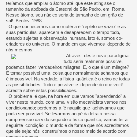
teríamos que ampliar o átomo até que este atingisse o
tamanho da abóbada da Catedral de São Pedro, em Roma.
Nesse átomo, seu núcleo seria do tamanho de um grão de
sal! Bentov, 1988
O que conhecemos como matéria é “repleto de vazio” e as
suas partículas aparecem e desaparecem o tempo todo,
estando sujeitas a observação humana, isto é, somos co-
criadores do universo. O mundo em que vivemos depende de
nós mesmos.
Através deste novo paradigma
tudo seria realmente possível,
podemos fazer verdadeiros milagres. E, o que é um milagre?
É tornar possível uma coisa que normalmente achamos que
é impossível. Na verdade, a física quântica é o reino de todas
as possibilidades. Tudo é possível e depende do que você
acredita sobre estas possibilidades.
O problema é que, na hora em que vamos "aprendendo" a
viver neste mundo, com uma visão mecanicista vamos nos
condicionando; perdemos a fé naquilo que achávamos que
podia ser possível. Se levarmos ao pé da letra a nossa
compreensão da vida segundo a física quântica, vamos ter a
seguinte condição: o mundo é da forma que nós acreditamos
que ele seja; nós construímos o nosso meio de acordo com
nossas crenças.