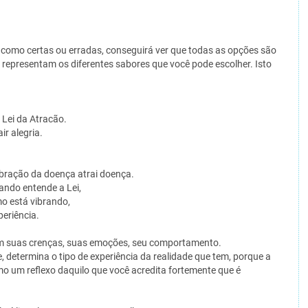
 como certas ou erradas, conseguirá ver que todas as opções são
 representam os diferentes sabores que você pode escolher. Isto
 Lei da Atracão.
ir alegria.
 vibração da doença atrai doença.
uando entende a Lei,
mo está vibrando,
periência.
em suas crenças, suas emoções, seu comportamento.
e, determina o tipo de experiência da realidade que tem, porque a
omo um reflexo daquilo que você acredita fortemente que é