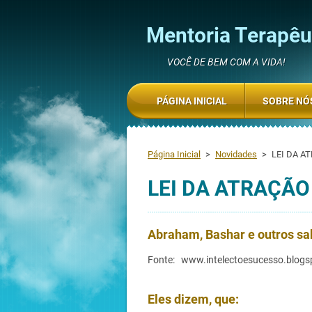
Mentoria Terapêut
VOCÊ DE BEM COM A VIDA!
PÁGINA INICIAL
SOBRE NÓ
Página Inicial
>
Novidades
>
LEI DA A
LEI DA ATRAÇÃ
Abraham, Bashar e outros sa
Fonte: www.intelectoesucesso.blogs
Eles dizem, que: