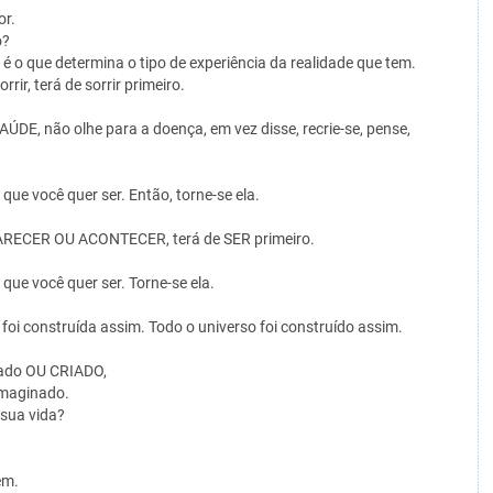
or.
o?
 é o que determina o tipo de experiência da realidade que tem.
rrir, terá de sorrir primeiro.
, não olhe para a doença, em vez disse, recrie-se, pense,
e você quer ser. Então, torne-se ela.
PARECER OU ACONTECER, terá de SER primeiro.
ue você quer ser. Torne-se ela.
foi construída assim. Todo o universo foi construído assim.
tado OU CRIADO,
imaginado.
sua vida?
em.