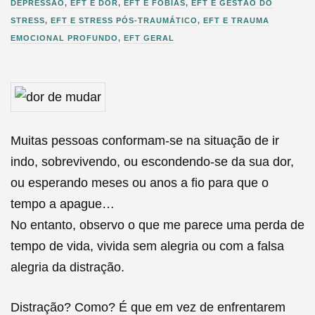
/
DEPRESSÃO
,
EFT E DOR
,
EFT E FOBIAS
,
EFT E GESTÃO DO
1
STRESS
,
EFT E STRESS PÓS-TRAUMÁTICO
,
EFT E TRAUMA
1
EMOCIONAL PROFUNDO
,
EFT GERAL
/
2
0
1
7
Muitas pessoas conformam-se na situação de ir
indo, sobrevivendo, ou escondendo-se da sua dor,
ou esperando meses ou anos a fio para que o
tempo a apague…
No entanto, observo o que me parece uma perda de
tempo de vida, vivida sem alegria ou com a falsa
alegria da distração.
Distração? Como? É que em vez de enfrentarem