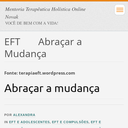
Mentoria Terapêutica Holística Online
Novak
VOCÊ DE BEM COM A VIDA!
EFT Abraçar a
Mudança
Fonte: terapiaeft.wordpress.com
Abraçar a mudança
O
1
POR
ALEXANDRA
N
3
IN
EFT E ADOLESCENTES
,
EFT E COMPULSÕES
,
EFT E