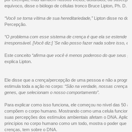
equívoco, disse o biólogo de células tronco Bruce Lipton, Ph. D.
“Você se torna vítima de sua hereditariedade,”
Lipton disse no doc
Percepção.
“O problema com esse sistema de crença é que ela se estende a o
irresponsável. [Você diz:] 'Se não posso fazer nada sobre isso, ent
Este conceito
“afirma que você é menos poderoso do que seus g
explica Lipton.
Ele disse que a crença/percepção de uma pessoa e não a program
estimula toda a ação no corpo:
“São na verdade, nossas crenças 
genes, que selecionam o nosso comportamento”.
Para explicar como isso funciona, ele começou no nível das 50 a 7
compõem o corpo humano. Mostrando como uma celula funciona
suas percepções dos estímulos ambientais afetam o DNA. Aplic
princípios no corpo humano como um todo, mostra o poder que a
crenças, tem sobre o DNA.