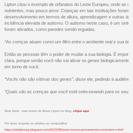
Lipton citou o exemplo de orfanatos do Leste Europeu, onde as c
nutrientes, mas pouco amor. Crianças em tais instituições foram id
desenvolvimento em termos de altura, aprendizagem e outras ár
incidência elevada de autismo. O autismo neste caso, é um sint
foram ativados, como paredes sendo erguidas.
“As crenças atuam como um filtro entre o ambiente real e sua biolo
Então as pessoas têm o poder de mudar a sua biologia. É import
clara, porque senão você não vai ativar os genes biologicamente c
em torno de você.
“Vocês não são vítimas dos genes”
, disse ele, pedindo à audiênci
“Quais são as crenças que você está selecionando para os seus 
Nota Stela - mais textos de Bruce Lipton no blog,
clique aqui
Por favor, respeite os créditos ao compartilhar
https://stelalecocq.blogspot.com/2015/08/como-nossos-pensamentos-controlam-o.html