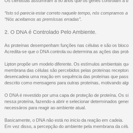
Os cientistas assumiram a 50 anos que os genes controlam a biol
“Isto só parecia estar correto naquele tempo, nós compramos a his
“Nós aceitamos as premissas erradas”.
2. O DNA é Controlado Pelo Ambiente.
As proteínas desempenham funções nas células e são os blocos d
Acredita-se que o DNA controla ou determina as ações das proteí
Lipton propõe um modelo diferente. Os estímulos ambientais que
membrana das células são percebidos pelas proteínas receptora
desencadeia uma reação em sequência das proteínas que passam
descrito como mensagens para outras proteínas, motivando algum
O DNA é revestido por uma capa de proteção de proteína. Os si
nessa proteína, fazendo-a abrir e selecionar determinados genes
necessáros para reagir ao ambiente atual.
Basicamente, o DNA não está no início da reação em cadeia.
Em vez disso, a percepção do ambiente pela membrana da célula 