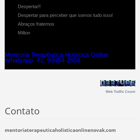
Despertar!!
Despertar para perceber que somos tudo isso!
Abraços fraternos
Milton
Mentoria Terapêutica Holística Online
Whatsapp 41 99654-2909
Web Traffic Count
Contato
mentoriaterapeuticaholisticaonlinenovak.com