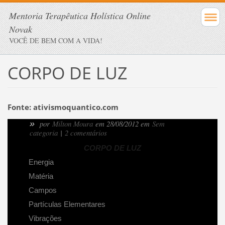
Mentoria Terapêutica Holística Online
Novak
VOCÊ DE BEM COM A VIDA!
CORPO DE LUZ
Fonte: ativismoquantico.com
»
por
Milton Moura
em 28/08/2012 em
Sem
categoria
|
2 comentários
CORPO DE LUZ
Energia
Matéria
Campos
Partículas Elementares
Vibrações