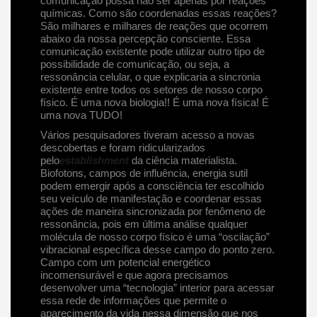
comunicação possa não ser apenas por reações
químicas. Como são coordenadas essas reações?
São milhares e milhares de reações que ocorrem
abaixo da nossa percepção consciente. Essa
comunicação existente pode utilizar outro tipo de
possibilidade de comunicação, ou seja, a
ressonância celular, o que explicaria a sincronia
existente entre todos os setores de nosso corpo
físico. É uma nova biologia!! É uma nova física! É
uma nova TUDO!
Vários pesquisadores tiveram acesso a novas
descobertas e foram ridicularizados
pelo
establishment
da ciência materialista.
Biofotons, campos de influência, energia sutil
podem emergir após a consciência ter escolhido
seu veículo de manifestação e coordenar essas
ações de maneira sincronizada por fenômeno de
ressonância, pois em última análise qualquer
molécula de nosso corpo físico é uma “oscilação”
vibracional específica desse campo do ponto zero.
Campo com um potencial energético
incomensurável e que agora precisamos
desenvolver uma “tecnologia” interior para acessar
essa rede de informações que permite o
aparecimento da vida nessa dimensão que nos