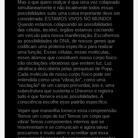
Mas o que quero realçar é que uma vez colapsado
simultaneamente e não localmente todos essas
possibilidades sutis uma coisa importante deve ser
considerada: ESTAMOS VIVOS NO MUNDO!
Quando estamos colapsando as possibilidades
das células, tecidos, órgãos estamos cocriando
um veículo para nossa manifestação. Escolhemos
as possibilidades do DNA, de nossos genes que
codificam uma proteína específica para realizar
uma função. Essas células, essas moléculas,
esses átomos que constituem nosso corpo físico
são oscilações vibratórias que emitem luz. Luz
ultrafraca descoberta pelas pesquisas de Popp.
Cada molécula de nosso corpo físico pode ser
entendida como uma “vibração”, como uma
“oscilação” de um campo primordial, isto é, uma
subestrutura que sustenta o Universo e registra
tudo e que fornece essas possibilidades. A
consciência escolhe esse padrão específico.
Vejam que maravilha fornece essa compreensão.
Temos um corpo de luz! Temos um corpo que
vibra! Temos componentes internos que se
movimentam e se comunicam e agora talvez
possamos ir muito além e acreditar que essa