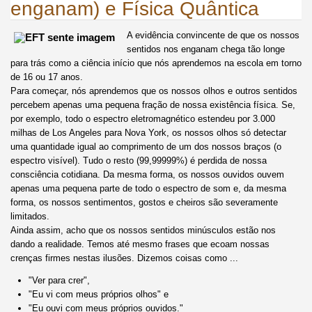
enganam) e Física Quântica
A evidência convincente de que os nossos
sentidos nos enganam chega tão longe
para trás como a ciência início que nós aprendemos na escola em torno
de 16 ou 17 anos.
Para começar, nós aprendemos que os nossos olhos e outros sentidos
percebem apenas uma pequena fração de nossa existência física. Se,
por exemplo, todo o espectro eletromagnético estendeu por 3.000
milhas de Los Angeles para Nova York, os nossos olhos só detectar
uma quantidade igual ao comprimento de um dos nossos braços (o
espectro visível). Tudo o resto (99,99999%) é perdida de nossa
consciência cotidiana. Da mesma forma, os nossos ouvidos ouvem
apenas uma pequena parte de todo o espectro de som e, da mesma
forma, os nossos sentimentos, gostos e cheiros são severamente
limitados.
Ainda assim, acho que os nossos sentidos minúsculos estão nos
dando a realidade. Temos até mesmo frases que ecoam nossas
crenças firmes nestas ilusões. Dizemos coisas como ...
"Ver para crer",
"Eu vi com meus próprios olhos" e
"Eu ouvi com meus próprios ouvidos."