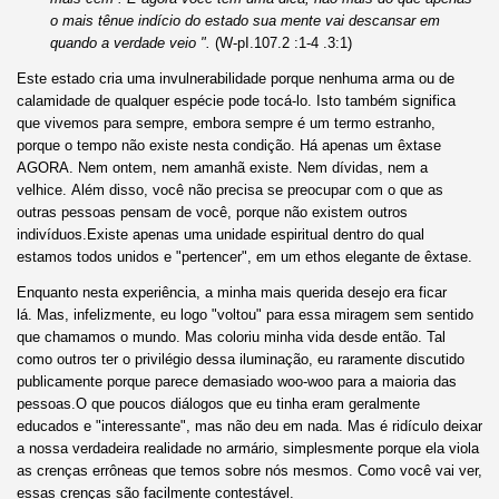
o mais tênue indício do estado sua mente vai descansar em
quando a verdade veio ".
(W-pI.107.2 :1-4 .3:1)
Este estado cria uma invulnerabilidade porque nenhuma arma ou de
calamidade de qualquer espécie pode tocá-lo. Isto também significa
que vivemos para sempre, embora sempre é um termo estranho,
porque o tempo não existe nesta condição. Há apenas um êxtase
AGORA. Nem ontem, nem amanhã existe. Nem dívidas, nem a
velhice. Além disso, você não precisa se preocupar com o que as
outras pessoas pensam de você, porque não existem outros
indivíduos.Existe apenas uma unidade espiritual dentro do qual
estamos todos unidos e "pertencer", em um ethos elegante de êxtase.
Enquanto nesta experiência, a minha mais querida desejo era ficar
lá. Mas, infelizmente, eu logo "voltou" para essa miragem sem sentido
que chamamos o mundo. Mas coloriu minha vida desde então. Tal
como outros ter o privilégio dessa iluminação, eu raramente discutido
publicamente porque parece demasiado woo-woo para a maioria das
pessoas.O que poucos diálogos que eu tinha eram geralmente
educados e "interessante", mas não deu em nada. Mas é ridículo deixar
a nossa verdadeira realidade no armário, simplesmente porque ela viola
as crenças errôneas que temos sobre nós mesmos. Como você vai ver,
essas crenças são facilmente contestável.