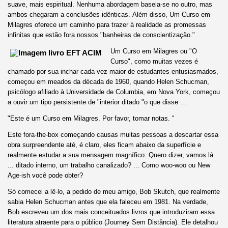
suave, mais espiritual. Nenhuma abordagem baseia-se no outro, mas
ambos chegaram a conclusões idênticas. Além disso, Um Curso em
Milagres oferece um caminho para trazer à realidade as promessas
infinitas que estão fora nossos "banheiras de conscientização."
Um Curso em Milagres ou "O
Curso", como muitas vezes é
chamado por sua inchar cada vez maior de estudantes entusiasmados,
começou em meados da década de 1960, quando Helen Schucman,
psicólogo afiliado à Universidade de Columbia, em Nova York, começou
a ouvir um tipo persistente de "interior ditado "o que disse ...
"Este é um Curso em Milagres. Por favor, tomar notas. "
Este fora-the-box começando causas muitas pessoas a descartar essa
obra surpreendente até, é claro, eles ficam abaixo da superfície e
realmente estudar a sua mensagem magnífico. Quero dizer, vamos lá
... ditado interno, um trabalho canalizado? ... Como woo-woo ou New
Age-ish você pode obter?
Só comecei a lê-lo, a pedido de meu amigo, Bob Skutch, que realmente
sabia Helen Schucman antes que ela faleceu em 1981. Na verdade,
Bob escreveu um dos mais conceituados livros que introduziram essa
literatura atraente para o público (Journey Sem Distância). Ele detalhou