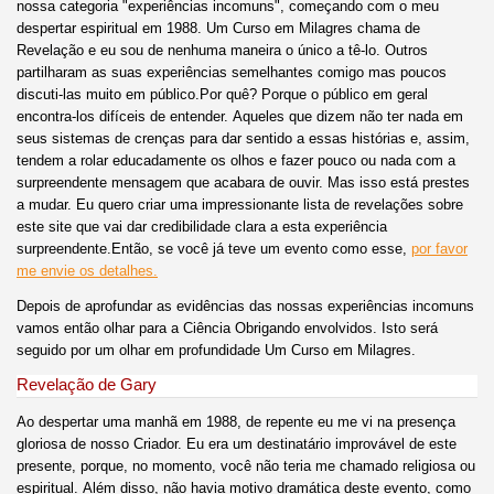
nossa categoria "experiências incomuns", começando com o meu
despertar espiritual em 1988. Um Curso em Milagres chama de
Revelação e eu sou de nenhuma maneira o único a tê-lo. Outros
partilharam as suas experiências semelhantes comigo mas poucos
discuti-las muito em público.Por quê? Porque o público em geral
encontra-los difíceis de entender. Aqueles que dizem não ter nada em
seus sistemas de crenças para dar sentido a essas histórias e, assim,
tendem a rolar educadamente os olhos e fazer pouco ou nada com a
surpreendente mensagem que acabara de ouvir. Mas isso está prestes
a mudar. Eu quero criar uma impressionante lista de revelações sobre
este site que vai dar credibilidade clara a esta experiência
surpreendente.Então, se você já teve um evento como esse,
por favor
me envie os detalhes.
Depois de aprofundar as evidências das nossas experiências incomuns
vamos então olhar para a Ciência Obrigando envolvidos. Isto será
seguido por um olhar em profundidade Um Curso em Milagres.
Revelação de Gary
Ao despertar uma manhã em 1988, de repente eu me vi na presença
gloriosa de nosso Criador. Eu era um destinatário improvável de este
presente, porque, no momento, você não teria me chamado religiosa ou
espiritual. Além disso, não havia motivo dramática deste evento, como