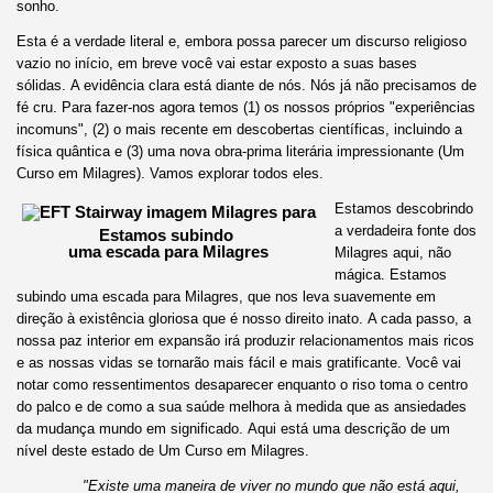
sonho.
Esta é a verdade literal e, embora possa parecer um discurso religioso
vazio no início, em breve você vai estar exposto a suas bases
sólidas. A evidência clara está diante de nós. Nós já não precisamos de
fé cru. Para fazer-nos agora temos (1) os nossos próprios "experiências
incomuns", (2) o mais recente em descobertas científicas, incluindo a
física quântica e (3) uma nova obra-prima literária impressionante (Um
Curso em Milagres). Vamos explorar todos eles.
Estamos descobrindo
a verdadeira fonte dos
Estamos subindo
uma escada para Milagres
Milagres aqui, não
mágica. Estamos
subindo uma escada para Milagres, que nos leva suavemente em
direção à existência gloriosa que é nosso direito inato. A cada passo, a
nossa paz interior em expansão irá produzir relacionamentos mais ricos
e as nossas vidas se tornarão mais fácil e mais gratificante. Você vai
notar como ressentimentos desaparecer enquanto o riso toma o centro
do palco e de como a sua saúde melhora à medida que as ansiedades
da mudança mundo em significado. Aqui está uma descrição de um
nível deste estado de Um Curso em Milagres.
"Existe uma maneira de viver no mundo que não está aqui,