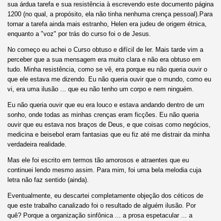
sua árdua tarefa e sua resistência à escrevendo este documento página
1200 (no qual, a propósito, ela não tinha nenhuma crença pessoal).Para
tornar a tarefa ainda mais estranho, Helen era judeu de origem étnica,
enquanto a "voz" por trás do curso foi o de Jesus.
No começo eu achei o Curso obtuso e difícil de ler. Mais tarde vim a
perceber que a sua mensagem era muito clara e não era obtuso em
tudo. Minha resistência, como se vê, era porque eu não queria ouvir o
que ele estava me dizendo. Eu não queria ouvir que o mundo, como eu
vi, era uma ilusão ... que eu não tenho um corpo e nem ninguém.
Eu não queria ouvir que eu era louco e estava andando dentro de um
sonho, onde todas as minhas crenças eram ficções. Eu não queria
ouvir que eu estava nos braços de Deus, e que coisas como negócios,
medicina e beisebol eram fantasias que eu fiz até me distrair da minha
verdadeira realidade.
Mas ele foi escrito em termos tão amorosos e atraentes que eu
continuei lendo mesmo assim. Para mim, foi uma bela melodia cuja
letra não faz sentido (ainda).
Eventualmente, eu descartei completamente objeção dos céticos de
que este trabalho canalizado foi o resultado de alguém ilusão. Por
quê? Porque a organização sinfônica ... a prosa espetacular ... a