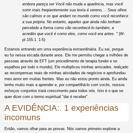
embora pareça ser Você não muda a aparência, mas você
sorrir mais freqüentemente sua testa é sereno,... Seus olhos
são calmos e os que andam no mundo como você reconhece
a sua própria. No entanto, aqueles que ainda não tenham
percebido a forma como vão reconhecê-lo também, e
acredito que você é como eles, como você era antes. "
(W-
pI.155.1 :1-5)
Estamos entrando em uma experiência extraordinária. Eu sei, porque
eu fui nessa escada durante anos. Ele me permitiu chegar a milhões de
pessoas através de EFT (um procedimento de terapia fundei e se
espalhou por todo o mundo). Ele multiplicou minhas amizades, realçado
as recompensas reais de minhas atividades de negócios e aprofundou
meu amor em muitas frentes. Mas eu não estou pronto ainda. Eu ainda
tenho muito mais a aprender e, por compartilhá-lo com vocês, nossos
esforços conjuntos trará crescimento para todos nós. Isto é o que se
quer dizer com o termo espiritual "dar é receber".
A EVIDÊNCIA:. 1 experiências
incomuns
Então, vamos olhar para as provas. Nós vamos primeiro explorar a