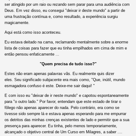
ser atingido por um raio ou rezando sem parar para uma audiência com
Deus. Em vez disso, eu consegui "deixar ir deste mundo" a partir de
uma frustração contínua e, como resultado, a experiência surgiu
magicamente.
Aqui está como isso aconteceu.
Eu estava deitado na cama, reclamando mentalmente sobre a enorme
lista de coisas para fazer que eu tinha empilhados em cima de mim e
então pensou enfaticamente ...
"Quem precisa de tudo isso?"
Estes não eram apenas palavras vãs. Eu realmente quis dizer
eles. Seu significado subjacente era mais como, "Que, inútil, mundo
esmagadora confuso é este. Deixe-me sair daqui! "
E com isso eu "deixar de ir neste mundo" e capotou espontaneamente
para "o outro lado." Por favor, entendam que este estado de tirar o
fôlego não apenas aparecer do nada. Pelo contrário, era como se
tivesse sido sempre lá e estava apenas esperando para me empurrar
os detritos das minhas crenças existentes de lado e permitir que a sua
presença para aparecer. Eu tinha, pelo menos temporariamente,
alcançado o objetivo central de Um Curso em Milagres, a saber ....