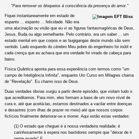
"Para remover os bloqueios à consciência da presença do amor."
Fiquei instantaneamente em estado de
espanto ... espanto ... felicidade. Não era
uma alucinação ou visão que eu vi as figuras fantasmagóricas de Deus,
Jesus, Buda ou algo semelhante. Pelo contrário, era um saber ... um
estado mental em que corpos e as bugigangas deste mundo são sem
sentido. Lado esquerdo do cérebro Meu pobre do engenheiro foi inútil e
cada crença que eu achava que era verdade foi virado de cabeça para
baixo.
Física Quântica aponta para essa experiência com termos como "um
campo de Inteligência Infinita", enquanto Um Curso em Milagres chama
de "Revelação". Eu chamo isso de Deus.
Duas verdades óbvias surgiu a partir deste episódio, que violam tudo o
que acreditamos. Para mim, eles formam a base de um novo nível de
cura e, até que aceitá-las, estamos destinados a vacilar entre doenças
e desastres (com ilhas de prazer no meio) até que nossos corpos
fictícios finalmente deteriorar-se e morrer. Aqui estão estas verdades:
(1) O estado que cheguei é a nossa verdadeira realidade; é
carinhosamente à espera nos bastidores sempre que "deixar de ir
neste mundo" E