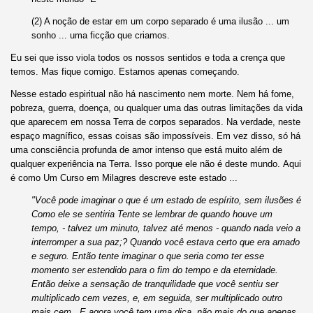
(2) A noção de estar em um corpo separado é uma ilusão ... um
sonho ... uma ficção que criamos.
Eu sei que isso viola todos os nossos sentidos e toda a crença que
temos. Mas fique comigo. Estamos apenas começando.
Nesse estado espiritual não há nascimento nem morte. Nem há fome,
pobreza, guerra, doença, ou qualquer uma das outras limitações da vida
que aparecem em nossa Terra de corpos separados. Na verdade, neste
espaço magnífico, essas coisas são impossíveis. Em vez disso, só há
uma consciência profunda de amor intenso que está muito além de
qualquer experiência na Terra. Isso porque ele não é deste mundo. Aqui
é como Um Curso em Milagres descreve este estado ...
"Você pode imaginar o que é um estado de espírito, sem ilusões é
Como ele se sentiria Tente se lembrar de quando houve um
tempo, - talvez um minuto, talvez até menos - quando nada veio a
interromper a sua paz;? Quando você estava certo que era amado
e seguro. Então tente imaginar o que seria como ter esse
momento ser estendido para o fim do tempo e da eternidade.
Então deixe a sensação de tranquilidade que você sentiu ser
multiplicado cem vezes, e, em seguida, ser multiplicado outro
mais cem . E agora você tem uma dica, não mais do que apenas