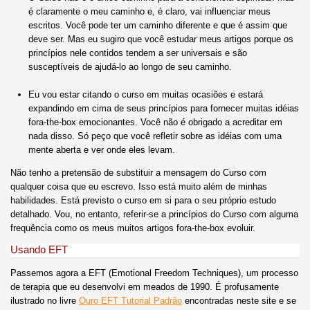
é claramente o meu caminho e, é claro, vai influenciar meus
escritos. Você pode ter um caminho diferente e que é assim que
deve ser. Mas eu sugiro que você estudar meus artigos porque os
princípios nele contidos tendem a ser universais e são
susceptíveis de ajudá-lo ao longo de seu caminho.
Eu vou estar citando o curso em muitas ocasiões e estará
expandindo em cima de seus princípios para fornecer muitas idéias
fora-the-box emocionantes. Você não é obrigado a acreditar em
nada disso. Só peço que você refletir sobre as idéias com uma
mente aberta e ver onde eles levam.
Não tenho a pretensão de substituir a mensagem do Curso com
qualquer coisa que eu escrevo. Isso está muito além de minhas
habilidades. Está previsto o curso em si para o seu próprio estudo
detalhado. Vou, no entanto, referir-se a princípios do Curso com alguma
frequência como os meus muitos artigos fora-the-box evoluir.
Usando EFT
Passemos agora a EFT (Emotional Freedom Techniques), um processo
de terapia que eu desenvolvi em meados de 1990. É profusamente
ilustrado no livre
Ouro EFT Tutorial Padrão
encontradas neste site e se