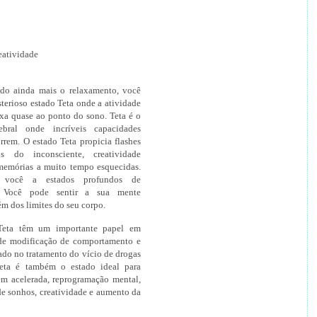
eatividade
do ainda mais o relaxamento, você
sterioso estado Teta onde a atividade
ixa quase ao ponto do sono. Teta é o
ebral onde incríveis capacidades
rrem. O estado Teta propicia flashes
s do inconsciente, creatividade
memórias a muito tempo esquecidas.
 você a estados profundos de
. Você pode sentir a sua mente
ém dos limites do seu corpo.
Teta têm um importante papel em
de modificação de comportamento e
ado no tratamento do vício de drogas
Teta é também o estado ideal para
m acelerada, reprogramação mental,
e sonhos, creatividade e aumento da