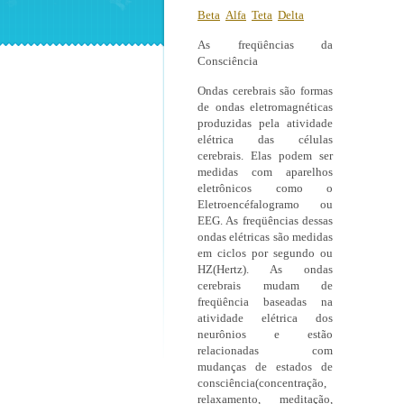
Beta
Alfa
Teta
Delta
As freqüências da
Consciência
Ondas cerebrais são formas
de ondas eletromagnéticas
produzidas pela atividade
elétrica das células
cerebrais. Elas podem ser
medidas com aparelhos
eletrônicos como o
Eletroencéfalogramo ou
EEG. As freqüências dessas
ondas elétricas são medidas
em ciclos por segundo ou
HZ(Hertz). As ondas
cerebrais mudam de
freqüência baseadas na
atividade elétrica dos
neurônios e estão
relacionadas com
mudanças de estados de
consciência(concentração,
relaxamento, meditação,