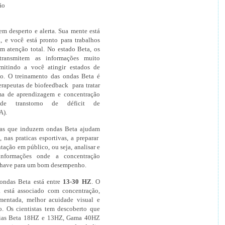
entração
em desperto e alerta. Sua mente está
, e você está pronto para trabalhos
m atenção total. No estado Beta, os
transmitem as informações muito
rmitindo a você atingir estados de
ão. O treinamento das ondas Beta é
erapeutas de biofeedback para tratar
a de aprendizagem e concentração
de transtorno de déficit de
A).
as que induzem ondas Beta ajudam
, nas praticas esportivas, a preparar
tação em público, ou seja, analisar e
informações onde a concentração
 chave para um bom desempenho.
 ondas Beta está entre
13-30 HZ
. O
a está associado com concentração,
mentada, melhor acuidade visual e
. Os cientistas tem descoberto que
cias Beta 18HZ e 13HZ, Gama 40HZ