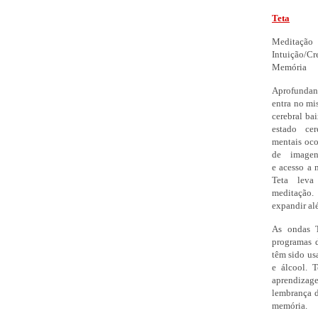
Teta
Meditação
Intuição/Cr
Memória
Aprofundan
entra no mi
cerebral ba
estado cer
mentais oco
de imagen
e acesso a 
Teta leva
meditação
expandir al
As ondas 
programas 
têm sido us
e álcool. 
aprendizage
lembrança d
memória.