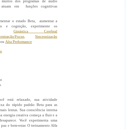
 muitos dos programas de áudio
, atuam em funções cognitivas
imentar o estado Beta, aumentar a
ção e cognição, experimente os
amas
Ginástica Cerebral
entração/Focus
,
Sincronização
ou
Alta Performance
po
to
o
cê está relaxado, sua atividade
aixa do rápido padrão Beta para as
mais lentas. Sua consciência interna
a energia creativa começa a fluir e a
desaparece. Você experimenta uma
 paz e bem-estar. O treinamento Alfa