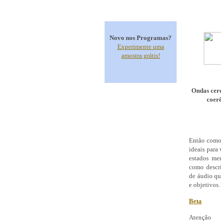
Novo nos Programas?
Experimente uma
amostra grátis!
Ondas cer
coer
Então como
ideais para 
estados me
como descri
de áudio qu
e objetivos.
Beta
Atenção