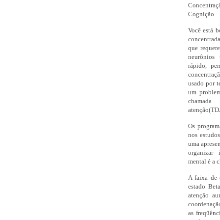
Conc
Cognição
Você está b
concentrada
que requere
neurônios 
rápido, pe
concentraç
usado por t
um problem
chamada 
atenção(TD
Os program
nos estudos
uma apresen
organizar 
mental é a
A faixa de
estado Bet
atenção au
coordenação
as freqüên