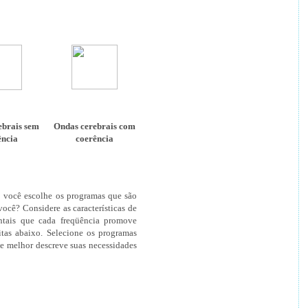
ebrais sem
Ondas cerebrais com
ência
coerência
 você escolhe os programas que são
você? Considere as características de
ntais que cada freqüência promove
tas abaixo. Selecione os programas
e melhor descreve suas necessidades