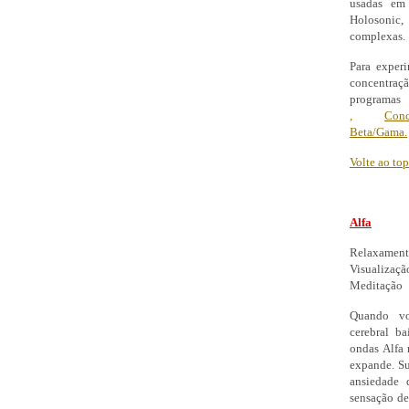
usadas em
Holosonic
complexas.
Para exper
concentra
progr
,
Conc
Beta/Gama.
Volte ao to
Alfa
Relaxamen
Visualizaçã
Meditação
Quando vo
cerebral b
ondas Alfa 
expande. Su
ansiedade 
sensação de