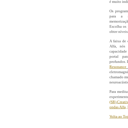
é muito indi
Os program
para a s
memorização
Escolha os 
obter nívei
A faixa de 
Alfa, nós 
capacidade
portal pa
profundos. 
Resonance
eletromagné
chamado mui
neuroacústi
Para meditar
experiment
(SR)
,
Creati
ondas Alfa,
Volta ao To