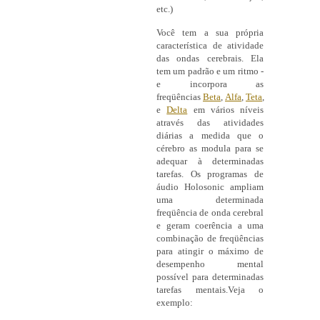
etc.)
Você tem a sua própria
característica de atividade
das ondas cerebrais. Ela
tem um padrão e um ritmo -
e incorpora as
freqüências
Beta
,
Alfa
,
Teta
,
e
Delta
em vários níveis
através das atividades
diárias a medida que o
cérebro as modula para se
adequar à determinadas
tarefas. Os programas de
áudio Holosonic ampliam
uma determinada
freqüência de onda cerebral
e geram coerência a uma
combinação de freqüências
para atingir o máximo de
desempenho mental
possível para determinadas
tarefas mentais.Veja o
exemplo: