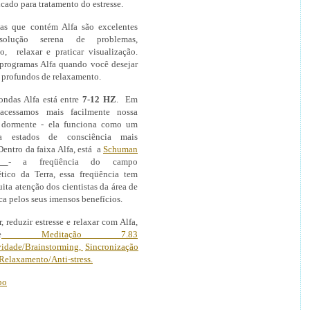
cado para tratamento do estresse.
as que contém Alfa são excelentes
olução serena de problemas,
, relaxar e praticar visualização.
programas Alfa quando você desejar
s profundos de relaxamento.
ondas Alfa está entre
7-12 HZ
. Em
acessamos mais facilmente nossa
 dormente - ela funciona como um
ra estados de consciência mais
Dentro da faixa Alfa, está a
Schuman
- a freqüência do campo
tico da Terra, essa freqüência tem
ta atenção dos cientistas da área de
ca pelos seus imensos benefícios.
, reduzir estresse e relaxar com Alfa,
e
Meditação 7.83
vidade/Brainstorming,
Sincronização
Relaxamento/Anti-stress.
po