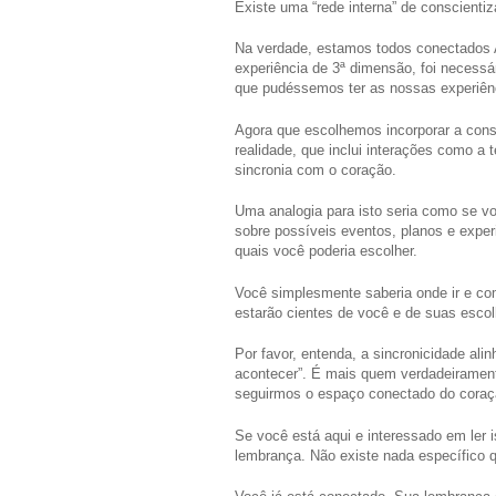
Existe uma “rede interna” de conscient
Na verdade, estamos todos conectados 
experiência de 3ª dimensão, foi necess
que pudéssemos ter as nossas experiên
Agora que escolhemos incorporar a con
realidade, que inclui interações como a
sincronia com o coração.
Uma analogia para isto seria como se vo
sobre possíveis eventos, planos e exp
quais você poderia escolher.
Você simplesmente saberia onde ir e 
estarão cientes de você e de suas escol
Por favor, entenda, a sincronicidade ali
acontecer”. É mais quem verdadeiramen
seguirmos o espaço conectado do coraç
Se você está aqui e interessado em ler i
lembrança. Não existe nada específico q