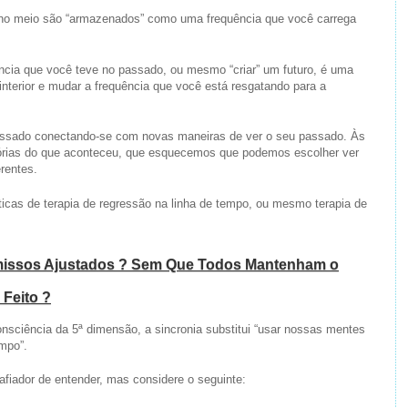
 no meio são “armazenados” como uma frequência que você carrega
cia que você teve no passado, ou mesmo “criar” um futuro, é uma
 interior e mudar a frequência que você está resgatando para a
ssado conectando-se com novas maneiras de ver o seu passado. Às
tórias do que aconteceu, que esquecemos que podemos escolher ver
rentes.
cas de terapia de regressão na linha de tempo, ou mesmo terapia de
omissos Ajustados ? Sem Que Todos Mantenham o
Feito ?
ciência da 5ª dimensão, a sincronia substitui “usar nossas mentes
mpo”.
afiador de entender, mas considere o seguinte: