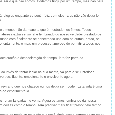
 nós ser o que não somos. Podemos fingir por um tempo, mas não para
á relógios enquanto se sentir feliz com eles. Eles não vão deixá-lo
s.
pelo menos não da maneira que é mostrado nos filmes. Todos
atureza extra sensorial e lembrando do nosso verdadeiro estado de
undo está finalmente se conectando uns com os outros, então, se
 lentamente, é mais um processo amoroso de permitir a todos nos
aceleração e desaceleração de tempo. Isto faz parte da
ao invés de tentar isolar na sua mente, vá para o seu interior e
ivertido, fluente, emocionante e envolvente agora.
e revirar o que nos chateou ou nos deixa sem poder. Esta vida é uma
ia de experimentá-la.
tes foram lançadas no vento. Agora estamos lembrando da nossa
m coisas como o tempo, sem precisar mais ficar “preso” pelo tempo.
timento de medo ou restrição que você ainda possa carregar com amor