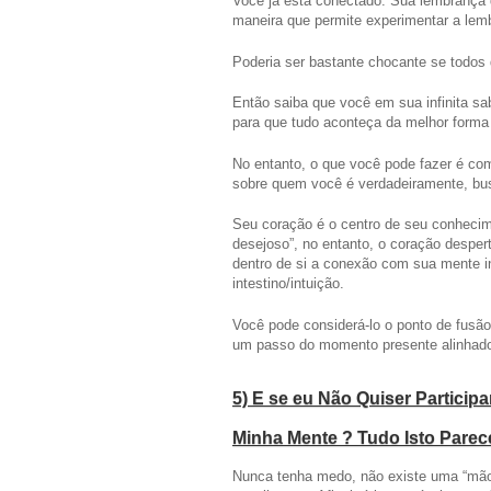
Você já está conectado. Sua lembranç
maneira que permite experimentar a lemb
Poderia ser bastante chocante se todos
Então saiba que você em sua infinita s
para que tudo aconteça da melhor forma
No entanto, o que você pode fazer é com
sobre quem você é verdadeiramente, bu
Seu coração é o centro de seu conhecim
desejoso”, no entanto, o coração desper
dentro de si a conexão com sua mente i
intestino/intuição.
Você pode considerá-lo o ponto de fusão
um passo do momento presente alinhado 
5) E se eu Não Quiser Particip
Minha Mente ? Tudo Isto Pare
Nunca tenha medo, não existe uma “mão i