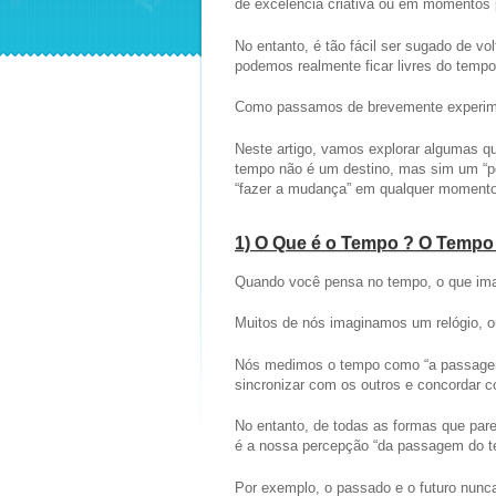
de excelência criativa ou em momentos 
No entanto, é tão fácil ser sugado de vo
podemos realmente ficar livres do tempo
Como passamos de brevemente experimen
Neste artigo, vamos explorar algumas q
tempo não é um destino, mas sim um “po
“fazer a mudança” em qualquer momento
1) O Que é o Tempo ? O Tempo
Quando você pensa no tempo, o que ima
Muitos de nós imaginamos um relógio, 
Nós medimos o tempo como “a passagem
sincronizar com os outros e concordar 
No entanto, de todas as formas que pa
é a nossa percepção “da passagem do t
Por exemplo, o passado e o futuro nun