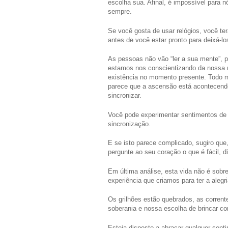
escolha sua. Afinal, é impossível para
sempre.
Se você gosta de usar relógios, você ter
antes de você estar pronto para deixá-lo
As pessoas não vão “ler a sua mente”, 
estamos nos conscientizando da nossa n
existência no momento presente. Todo m
parece que a ascensão está acontecendo
sincronizar.
Você pode experimentar sentimentos de 
sincronização.
E se isto parece complicado, sugiro que, 
pergunte ao seu coração o que é fácil, d
Em última análise, esta vida não é sobr
experiência que criamos para ter a alegr
Os grilhões estão quebrados, as corren
soberania e nossa escolha de brincar co
Esteja disposto a abraçar qualquer sen