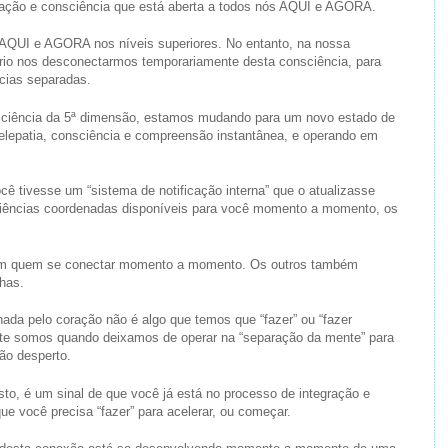
ização e consciência que está aberta a todos nós AQUI e AGORA.
AQUI e AGORA nos níveis superiores. No entanto, na nossa
ário nos desconectarmos temporariamente desta consciência, para
cias separadas.
sciência da 5ª dimensão, estamos mudando para um novo estado de
 telepatia, consciência e compreensão instantânea, e operando em
cê tivesse um “sistema de notificação interna” que o atualizasse
eriências coordenadas disponíveis para você momento a momento, os
com quem se conectar momento a momento. Os outros também
has.
nhada pelo coração não é algo que temos que “fazer” ou “fazer
te somos quando deixamos de operar na “separação da mente” para
ão desperto.
sto, é um sinal de que você já está no processo de integração e
ue você precisa “fazer” para acelerar, ou começar.