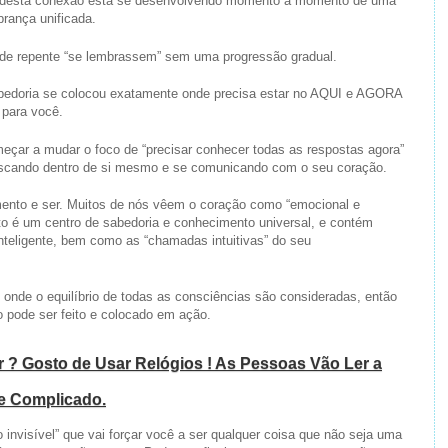
a desta conexão está se desenvolvendo momento a momento de uma
rança unificada.
 de repente “se lembrassem” sem uma progressão gradual.
abedoria se colocou exatamente onde precisa estar no AQUI e AGORA
 para você.
eçar a mudar o foco de “precisar conhecer todas as respostas agora”
scando dentro de si mesmo e se comunicando com o seu coração.
ento e ser. Muitos de nós vêem o coração como “emocional e
to é um centro de sabedoria e conhecimento universal, e contém
nteligente, bem como as “chamadas intuitivas” do seu
 onde o equilíbrio de todas as consciências são consideradas, então
pode ser feito e colocado em ação.
ar ? Gosto de Usar Relógios ! As Pessoas Vão Ler a
ce Complicado.
nvisível” que vai forçar você a ser qualquer coisa que não seja uma