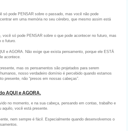
ocê só pode PENSAR sobre o passado, mas você não pode
ncentrar em uma memória no seu cérebro, que mesmo assim está
to, você só pode PENSAR sobre o que pode acontecer no futuro, mas
 o futuro.
AQUI e AGORA. Não exige que exista pensamento, porque ele ESTÁ
le acontece.
presente, mas os pensamentos são projetados para serem
humanos, nosso verdadeiro domínio é percebido quando estamos
o presente, não “presos em nossas cabeças”.
a do AQUI e AGORA.
ido no momento, e na sua cabeça, pensando em contas, trabalho e
 aquilo, você está presente.
esente, nem sempre é fácil. Especialmente quando desenvolvemos o
nsamentos.