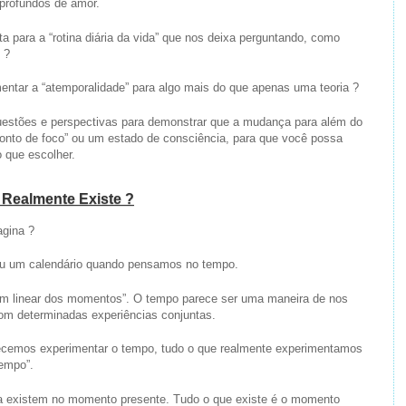
profundos de amor.
lta para a “rotina diária da vida” que nos deixa perguntando, como
 ?
tar a “atemporalidade” para algo mais do que apenas uma teoria ?
uestões e perspectivas para demonstrar que a mudança para além do
nto de foco” ou um estado de consciência, para que você possa
 que escolher.
 Realmente Existe ?
gina ?
ou um calendário quando pensamos no tempo.
 linear dos momentos”. O tempo parece ser uma maneira de nos
com determinadas experiências conjuntas.
recemos experimentar o tempo, tudo o que realmente experimentamos
empo”.
ca existem no momento presente. Tudo o que existe é o momento