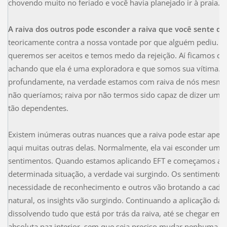
chovendo muito no feriado e você havia planejado ir à praia.
A raiva dos outros pode esconder a raiva que você sente d
teoricamente contra a nossa vontade por que alguém pediu. N
queremos ser aceitos e temos medo da rejeição. Aí ficamos com
achando que ela é uma exploradora e que somos sua vítima. 
profundamente, na verdade estamos com raiva de nós mesmos
não queríamos; raiva por não termos sido capaz de dizer um s
tão dependentes.
Existem inúmeras outras nuances que a raiva pode estar apena
aqui muitas outras delas. Normalmente, ela vai esconder uma 
sentimentos. Quando estamos aplicando EFT e começamos a di
determinada situação, a verdade vai surgindo. Os sentimentos 
necessidade de reconhecimento e outros vão brotando a cada
natural, os insights vão surgindo. Continuando a aplicação d
dissolvendo tudo que está por trás da raiva, até se chegar e
absoluta paz interior, sem que seja preciso mudar nenhuma cir