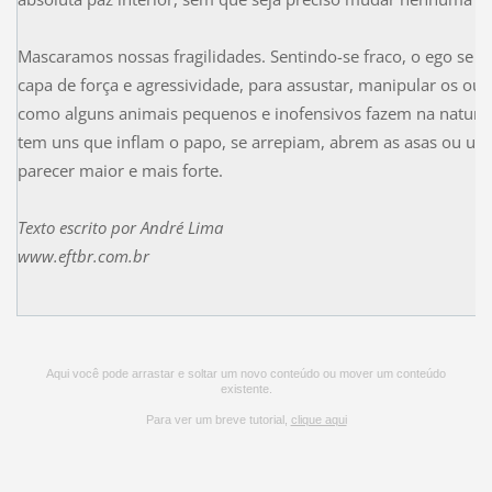
Mascaramos nossas fragilidades. Sentindo-se fraco, o ego se 
capa de força e agressividade, para assustar, manipular os outr
como alguns animais pequenos e inofensivos fazem na nature
tem uns que inflam o papo, se arrepiam, abrem as asas ou um
parecer maior e mais forte.
Texto escrito por
André Lima
www.eftbr.com.br
Aqui você pode arrastar e soltar um novo conteúdo ou mover um conteúdo
existente.
Para ver um breve tutorial,
clique aqui