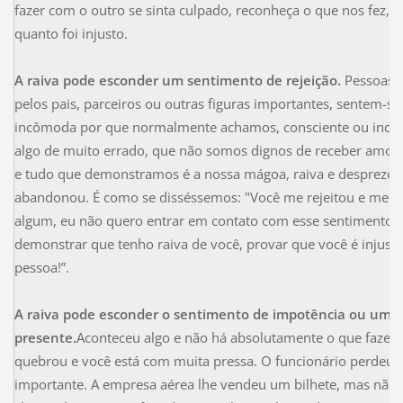
fazer com o outro se sinta culpado, reconheça o que nos fez, n
quanto foi injusto.
A raiva pode esconder um sentimento de rejeição.
Pessoas q
pelos pais, parceiros ou outras figuras importantes, sentem-se 
incômoda por que normalmente achamos, consciente ou inco
algo de muito errado, que não somos dignos de receber amor.
e tudo que demonstramos é a nossa mágoa, raiva e desprezo 
abandonou. É como se disséssemos: "Você me rejeitou e me fez
algum, eu não quero entrar em contato com esse sentimento, nã
demonstrar que tenho raiva de você, provar que você é injust
pessoa!”.
A raiva pode esconder o sentimento de impotência ou um
presente.
Aconteceu algo e não há absolutamente o que fazer
quebrou e você está com muita pressa. O funcionário perde
importante. A empresa aérea lhe vendeu um bilhete, mas não t