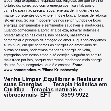
ajuda, seja terapêutica, espiritualista, religiosa, até que se sinta
fortalecido, conectado com a energia cósmica vital, pois o
caminho para não precisar sugar energia de ninguém, é nos
manter conscientes do divino em nós e buscar formas de reforçar
isto em nós. Só assim poderemos nos sentir nutridos de boas
energias, pensamentos e sentimentos saudáveis e libertadores.
Quando começamos a apreciar a beleza, admirar detalhes e
prestar atenção nas coisas, nas pessoas, passamos a
contemplar o princípio da emoção do amor. E quando chegamos
a um nível, em que sentimos as energias de amor vindo de
outras pessoas, poderemos mandar a energia de volta,
agregadas com nosso amor, é só desejar. Ninguém se sentirá
mais fraco por isto, porque estaremos recebendo mais energia
de uma fonte inesgotável, que é o cosmos.
Fonte-
www.somostodosum./Eliana Kruschewsky
Venha Limpar ,Equilibrar e Restaurar
suas Energias Terapia Holistica em
Curitiba Terapias naturais e
vibracionais- EFT 3599-9922