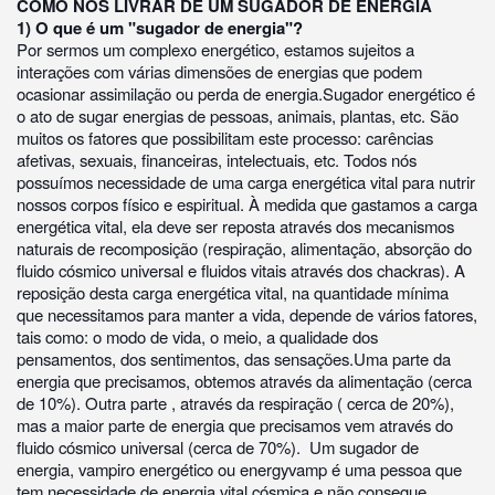
COMO NOS LIVRAR DE UM SUGADOR DE ENERGIA
1) O que é um "sugador de energia"?
Por sermos um complexo energético, estamos sujeitos a
interações com várias dimensões de energias que podem
ocasionar assimilação ou perda de energia.Sugador energético é
o ato de sugar energias de pessoas, animais, plantas, etc. São
muitos os fatores que possibilitam este processo: carências
afetivas, sexuais, financeiras, intelectuais, etc. Todos nós
possuímos necessidade de uma carga energética vital para nutrir
nossos corpos físico e espiritual. À medida que gastamos a carga
energética vital, ela deve ser reposta através dos mecanismos
naturais de recomposição (respiração, alimentação, absorção do
fluido cósmico universal e fluidos vitais através dos chackras). A
reposição desta carga energética vital, na quantidade mínima
que necessitamos para manter a vida, depende de vários fatores,
tais como: o modo de vida, o meio, a qualidade dos
pensamentos, dos sentimentos, das sensações.Uma parte da
energia que precisamos, obtemos através da alimentação (cerca
de 10%). Outra parte , através da respiração ( cerca de 20%),
mas a maior parte de energia que precisamos vem através do
fluido cósmico universal (cerca de 70%). Um sugador de
energia, vampiro energético ou energyvamp é uma pessoa que
tem necessidade de energia vital cósmica e não consegue