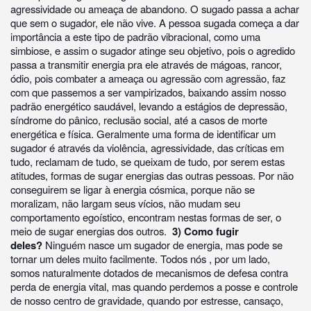
agressividade ou ameaça de abandono. O sugado passa a achar
que sem o sugador, ele não vive. A pessoa sugada começa a dar
importância a este tipo de padrão vibracional, como uma
simbiose, e assim o sugador atinge seu objetivo, pois o agredido
passa a transmitir energia pra ele através de mágoas, rancor,
ódio, pois combater a ameaça ou agressão com agressão, faz
com que passemos a ser vampirizados, baixando assim nosso
padrão energético saudável, levando a estágios de depressão,
síndrome do pânico, reclusão social, até a casos de morte
energética e física. Geralmente uma forma de identificar um
sugador é através da violência, agressividade, das críticas em
tudo, reclamam de tudo, se queixam de tudo, por serem estas
atitudes, formas de sugar energias das outras pessoas. Por não
conseguirem se ligar à energia cósmica, porque não se
moralizam, não largam seus vícios, não mudam seu
comportamento egoístico, encontram nestas formas de ser, o
meio de sugar energias dos outros.
3) Como fugir
deles?
Ninguém nasce um sugador de energia, mas pode se
tornar um deles muito facilmente. Todos nós , por um lado,
somos naturalmente dotados de mecanismos de defesa contra
perda de energia vital, mas quando perdemos a posse e controle
de nosso centro de gravidade, quando por estresse, cansaço,