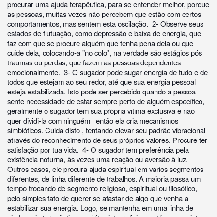
procurar uma ajuda terapêutica, para se entender melhor, porque
as pessoas, muitas vezes não percebem que estão com certos
comportamentos, mas sentem esta oscilação. 2- Observe seus
estados de flutuação, como depressão e baixa de energia, que
faz com que se procure alguém que tenha pena dela ou que
cuide dela, colocando-a "no colo", na verdade são estágios pós
traumas ou perdas, que fazem as pessoas dependentes
emocionalmente. 3- O sugador pode sugar energia de tudo e de
todos que estejam ao seu redor, até que sua energia pessoal
esteja estabilizada. Isto pode ser percebido quando a pessoa
sente necessidade de estar sempre perto de alguém específico,
geralmente o sugador tem sua própria vitima exclusiva e não
quer dividi-la com ninguém , então ela cria mecanismos
simbióticos. Cuida disto , tentando elevar seu padrão vibracional
através do reconhecimento de seus próprios valores. Procure ter
satisfação por tua vida. 4- O sugador tem preferência pela
existência noturna, às vezes uma reação ou aversão à luz.
Outros casos, ele procura ajuda espiritual em vários segmentos
diferentes, de linha diferente de trabalhos. A maioria passa um
tempo trocando de segmento religioso, espiritual ou filosófico,
pelo simples fato de querer se afastar de algo que venha a
estabilizar sua energia. Logo, se mantenha em uma linha de