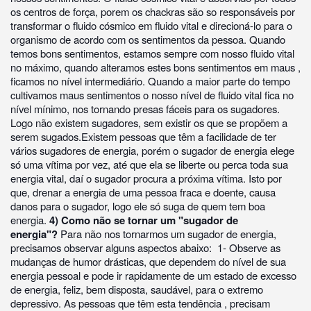
os centros de força, porem os chackras são so responsáveis por
transformar o fluido cósmico em fluido vital e direcioná-lo para o
organismo de acordo com os sentimentos da pessoa. Quando
temos bons sentimentos, estamos sempre com nosso fluido vital
no máximo, quando alteramos estes bons sentimentos em maus ,
ficamos no nível intermediário. Quando a maior parte do tempo
cultivamos maus sentimentos o nosso nível de fluido vital fica no
nível mínimo, nos tornando presas fáceis para os sugadores.
Logo não existem sugadores, sem existir os que se propõem a
serem sugados.Existem pessoas que têm a facilidade de ter
vários sugadores de energia, porém o sugador de energia elege
só uma vítima por vez, até que ela se liberte ou perca toda sua
energia vital, daí o sugador procura a próxima vítima. Isto por
que, drenar a energia de uma pessoa fraca e doente, causa
danos para o sugador, logo ele só suga de quem tem boa
energia.
4) Como não se tornar um "sugador de
energia"?
Para não nos tornarmos um sugador de energia,
precisamos observar alguns aspectos abaixo: 1- Observe as
mudanças de humor drásticas, que dependem do nível de sua
energia pessoal e pode ir rapidamente de um estado de excesso
de energia, feliz, bem disposta, saudável, para o extremo
depressivo. As pessoas que têm esta tendência , precisam