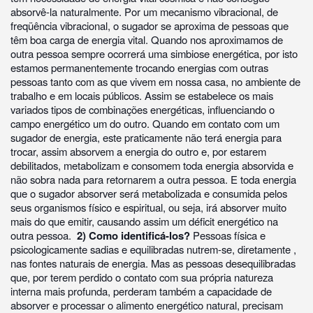
absorvê-la naturalmente. Por um mecanismo vibracional, de
freqüência vibracional, o sugador se aproxima de pessoas que
têm boa carga de energia vital. Quando nos aproximamos de
outra pessoa sempre ocorrerá uma simbiose energética, por isto
estamos permanentemente trocando energias com outras
pessoas tanto com as que vivem em nossa casa, no ambiente de
trabalho e em locais públicos. Assim se estabelece os mais
variados tipos de combinações energéticas, influenciando o
campo energético um do outro. Quando em contato com um
sugador de energia, este praticamente não terá energia para
trocar, assim absorvem a energia do outro e, por estarem
debilitados, metabolizam e consomem toda energia absorvida e
não sobra nada para retornarem a outra pessoa. E toda energia
que o sugador absorver será metabolizada e consumida pelos
seus organismos físico e espiritual, ou seja, irá absorver muito
mais do que emitir, causando assim um déficit energético na
outra pessoa.
2) Como identificá-los?
Pessoas física e
psicologicamente sadias e equilibradas nutrem-se, diretamente ,
nas fontes naturais de energia. Mas as pessoas desequilibradas
que, por terem perdido o contato com sua própria natureza
interna mais profunda, perderam também a capacidade de
absorver e processar o alimento energético natural, precisam