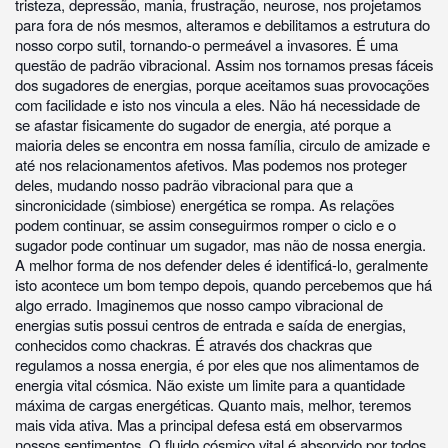
tristeza, depressão, mania, frustração, neurose, nos projetamos
para fora de nós mesmos, alteramos e debilitamos a estrutura do
nosso corpo sutil, tornando-o permeável a invasores. É uma
questão de padrão vibracional. Assim nos tornamos presas fáceis
dos sugadores de energias, porque aceitamos suas provocações
com facilidade e isto nos vincula a eles. Não há necessidade de
se afastar fisicamente do sugador de energia, até porque a
maioria deles se encontra em nossa família, circulo de amizade e
até nos relacionamentos afetivos. Mas podemos nos proteger
deles, mudando nosso padrão vibracional para que a
sincronicidade (simbiose) energética se rompa. As relações
podem continuar, se assim conseguirmos romper o ciclo e o
sugador pode continuar um sugador, mas não de nossa energia.
A melhor forma de nos defender deles é identificá-lo, geralmente
isto acontece um bom tempo depois, quando percebemos que há
algo errado. Imaginemos que nosso campo vibracional de
energias sutis possui centros de entrada e saída de energias,
conhecidos como chackras. É através dos chackras que
regulamos a nossa energia, é por eles que nos alimentamos de
energia vital cósmica. Não existe um limite para a quantidade
máxima de cargas energéticas. Quanto mais, melhor, teremos
mais vida ativa. Mas a principal defesa está em observarmos
nossos sentimentos. O fluido cósmico vital é absorvido por todos