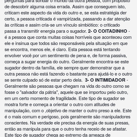
perguntas para sondar o mundo da outra pessoa, com propósito
de descobrir alguma coisa errada. Assim que conseguem isto,
criticam este aspecto da vida do outro e, se esta estratégia der
certo, a pessoa criticada é vampirizada, passando a dar atenção
às críticas e assim cria-se um vínculo simbiótico: o criticado
passa a transmitir energia para o sugador.
2- O COITADINHO
-
é a pessoa que conta muitas coisas horríveis que aconteceu com
ele e insinua que todos são responsáveis pela situação em que
se encontra, menos ele, é claro. Esta pessoa está tentando
envolver você por um sentimento de pena e, de forma passiva,
começa a sugar energia do outro. Geralmente encontra-se este
sugador dentro da família, ele sempre quer demonstrar que a
outra pessoa não está fazendo o bastante para ajudá-lo e o outro
se sente culpado só de estar perto dela.
3- O INTIMIDADOR
-
Geralmente são pessoas que chegam na vida do outro como se
fosse o "salvador da pátria", aquele que se importou pelo outro,
em um certo momento de fragilidade. Este tipo de sugador se
mostra forte e começa a orientar o outro com atitudes de
manipulação, com o ,objetivo de manter o outro preso a ele. Este
é o mais comum e perigoso, pois geralmente são manipuladores
conscientes. Na verdade ele precisa da energia de suas presas,
então as manipula para que o outro tenha receio de se afastar.
Este tipo de sugador chega ao extremo da ameaça de