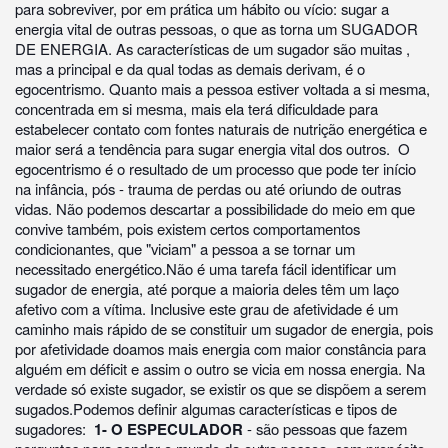
para sobreviver, por em prática um hábito ou vício: sugar a
energia vital de outras pessoas, o que as torna um SUGADOR
DE ENERGIA. As características de um sugador são muitas ,
mas a principal e da qual todas as demais derivam, é o
egocentrismo. Quanto mais a pessoa estiver voltada a si mesma,
concentrada em si mesma, mais ela terá dificuldade para
estabelecer contato com fontes naturais de nutrição energética e
maior será a tendência para sugar energia vital dos outros. O
egocentrismo é o resultado de um processo que pode ter início
na infância, pós - trauma de perdas ou até oriundo de outras
vidas. Não podemos descartar a possibilidade do meio em que
convive também, pois existem certos comportamentos
condicionantes, que "viciam" a pessoa a se tornar um
necessitado energético.Não é uma tarefa fácil identificar um
sugador de energia, até porque a maioria deles têm um laço
afetivo com a vítima. Inclusive este grau de afetividade é um
caminho mais rápido de se constituir um sugador de energia, pois
por afetividade doamos mais energia com maior constância para
alguém em déficit e assim o outro se vicia em nossa energia. Na
verdade só existe sugador, se existir os que se dispõem a serem
sugados.Podemos definir algumas características e tipos de
sugadores:
1- O ESPECULADOR
- são pessoas que fazem