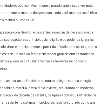
eralidade do público. Mesmo que o mundo esteja cada vez mais
 corpo-mente, a maioria das pessoas ainda está muito presa à ideia
 o mental ou espiritual.
o dezassete com Newton e Descartes, e nasceu da necessidade de
 da subjugação aos princípios da religião e do poder da igreja na
lo vinte, e principalmente a partir da década de sessenta, com o
dições da China e da Índia e em menor grau de outras tradições
 ela a ideia espiritualista vencia as barreiras do conceito
rreno.
vinte as teorias de Einstein e de outros colegas sobre a energia
sobre a matéria, o visível e o invisível, resultando na moderna
estigação, na década de setenta, pesquisas conseguiram isolar os
ande parte no sistema imunológico. Isso foi rotulado como um