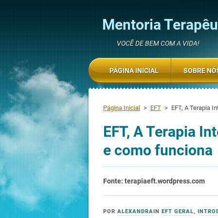
Mentoria Terapêut
VOCÊ DE BEM COM A VIDA!
PÁGINA INICIAL
SOBRE NÓ
Página Inicial
>
EFT
>
EFT, A Terapia I
EFT, A Terapia In
e como funciona
Fonte: terapiaeft.wordpress.com
ON
08/10/2015
POR
ALEXANDRA
IN
EFT GERAL
,
INTRO