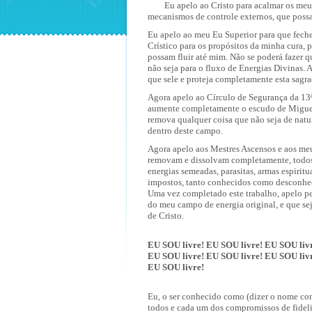
Eu apelo ao Cristo para acalmar os meu
mecanismos de controle externos, que possam
Eu apelo ao meu Eu Superior para que feche
Crístico para os propósitos da minha cura, p
possam fluir até mim. Não se poderá fazer q
não seja para o fluxo de Energias Divinas. 
que sele e proteja completamente esta sagra
Agora apelo ao Círculo de Segurança da 13ª
aumente completamente o escudo de Miguel
remova qualquer coisa que não seja de natur
dentro deste campo.
Agora apelo aos Mestres Ascensos e aos meu
removam e dissolvam completamente, todos 
energias semeadas, parasitas, armas espiritu
impostos, tanto conhecidos como desconhe
Uma vez completado este trabalho, apelo pe
do meu campo de energia original, e que se
de Cristo.
EU SOU livre! EU SOU livre! EU SOU liv
EU SOU livre! EU SOU livre! EU SOU liv
EU SOU livre!
Eu, o ser conhecido como (dizer o nome com
todos e cada um dos compromissos de fideli