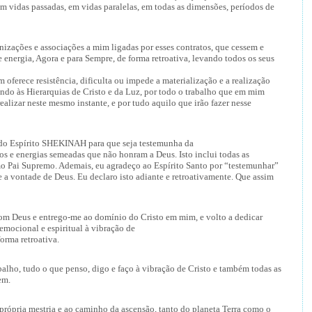
 vidas passadas, em vidas paralelas, em todas as dimensões, períodos de
anizações e associações a mim ligadas por esses contratos, que cessem e
nergia, Agora e para Sempre, de forma retroativa, levando todos os seus
ferece resistência, dificulta ou impede a materialização e a realização
endo às Hierarquias de Cristo e da Luz, por todo o trabalho que em mim
realizar neste mesmo instante, e por tudo aquilo que irão fazer nesse
rado Espírito SHEKINAH para que seja testemunha da
vos e energias semeadas que não honram a Deus. Isto inclui todas as
mo Pai Supremo. Ademais, eu agradeço ao Espírito Santo por “testemunhar”
e a vontade de Deus. Eu declaro isto adiante e retroativamente. Que assim
com Deus e entrego-me ao domínio do Cristo em mim, e volto a dedicar
 emocional e espiritual à vibração de
orma retroativa.
alho, tudo o que penso, digo e faço à vibração de Cristo e também todas as
em.
própria mestria e ao caminho da ascensão, tanto do planeta Terra como o