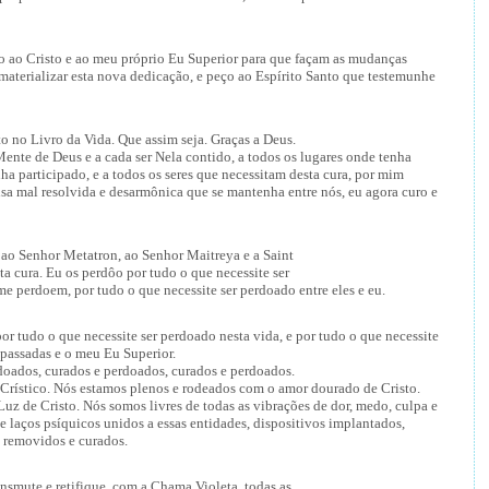
zo ao Cristo e ao meu próprio Eu Superior para que façam as mudanças
materializar esta nova dedicação, e peço ao Espírito Santo que testemunhe
to no Livro da Vida. Que assim seja. Graças a Deus.
ente de Deus e a cada ser Nela contido, a todos os lugares onde tenha
nha participado, e a todos os seres que necessitam desta cura, por mim
a mal resolvida e desarmônica que se mantenha entre nós, eu agora curo e
 ao Senhor Metatron, ao Senhor Maitreya e a Saint
 cura. Eu os perdôo por tudo o que necessite ser
me perdoem, por tudo o que necessite ser perdoado entre eles e eu.
r tudo o que necessite ser perdoado nesta vida, e por tudo o que necessite
 passadas e o meu Eu Superior.
doados, curados e perdoados, curados e perdoados.
Crístico. Nós estamos plenos e rodeados com o amor dourado de Cristo.
uz de Cristo. Nós somos livres de todas as vibrações de dor, medo, culpa e
 e laços psíquicos unidos a essas entidades, dispositivos implantados,
a removidos e curados.
nsmute e retifique, com a Chama Violeta, todas as