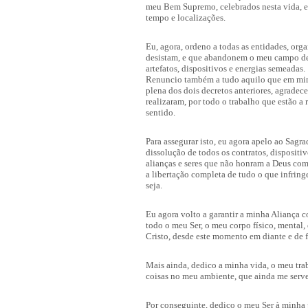
meu Bem Supremo, celebrados nesta vida, em
tempo e localizações.
Eu, agora, ordeno a todas as entidades, org
desistam, e que abandonem o meu campo de e
artefatos, dispositivos e energias semeadas.
Renuncio também a tudo aquilo que em mim o
plena dos dois decretos anteriores, agradec
realizaram, por todo o trabalho que estão a 
sentido.
Para assegurar isto, eu agora apelo ao Sag
dissolução de todos os contratos, dispositi
alianças e seres que não honram a Deus co
a libertação completa de tudo o que infring
seja.
Eu agora volto a garantir a minha Aliança 
todo o meu Ser, o meu corpo físico, mental,
Cristo, desde este momento em diante e de f
Mais ainda, dedico a minha vida, o meu trab
coisas no meu ambiente, que ainda me serv
Por conseguinte, dedico o meu Ser à minha 