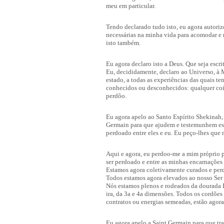
meu em particular.
Tendo declarado tudo isto, eu agora autori
necessárias na minha vida para acomodar e 
isto também.
Eu agora declaro isto a Deus. Que seja escri
Eu, decididamente, declaro ao Universo, à M
estado, a todas as experiências das quais te
conhecidos ou desconhecidos: qualquer cois
perdôo.
Eu agora apelo ao Santo Espírito Shekinah,
Germain para que ajudem e testemunhem esta
perdoado entre eles e eu. Eu peço-lhes que 
Aqui e agora, eu perdoo-me a mim próprio po
ser perdoado e entre as minhas encarnações
Estamos agora coletivamente curados e per
Todos estamos agora elevados ao nosso Ser 
Nós estamos plenos e rodeados da dourada L
ira, da 3a e 4a dimensões. Todos os cordões
contratos ou energias semeadas, estão agor
Eu agora apelo a Saint Germain para que tra