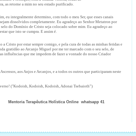
ra, as retorne a mim no seu estado purificado.
im, eu integralmente determino, com todo o meu Ser, que esses canais
a sejam dissolvidos completamente. Eu agradeço ao Senhor Metatron por
 o selo do Domínio de Cristo seja colocado sobre mim. Eu agradeço ao
estar que isto se cumpra. E assim é.
 a Cristo por estar sempre comigo, e pela cura de todas as minhas feridas e
unda gratidão ao Arcanjo Miguel por me ter marcado com o seu selo, de
as influências que me impedem de fazer a vontade do nosso Criador
Ascensos, aos Anjos e Arcanjos, e a todos os outros que participaram neste
!
iverso! ("Kodoish, Kodoish, Kodoish, Adonai Tsebaioth”)
ntoria Terapêutica Holística Online whatsapp 41