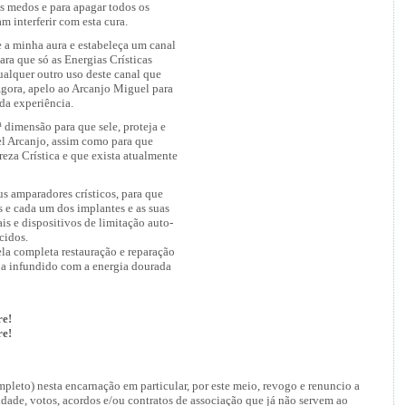
s medos e para apagar todos os
 interferir com esta cura.
 a minha aura e estabeleça um canal
ara que só as Energias Crísticas
ualquer outro uso deste canal que
Agora, apelo ao Arcanjo Miguel para
da experiência.
 dimensão para que sele, proteja e
 Arcanjo, assim como para que
eza Crística e que exista atualmente
s amparadores crísticos, para que
e cada um dos implantes e as suas
ais e dispositivos de limitação auto-
cidos.
la completa restauração e reparação
ja infundido com a energia dourada
re!
re!
pleto) nesta encarnação em particular, por este meio, revogo e renuncio a
dade, votos, acordos e/ou contratos de associação que já não servem ao