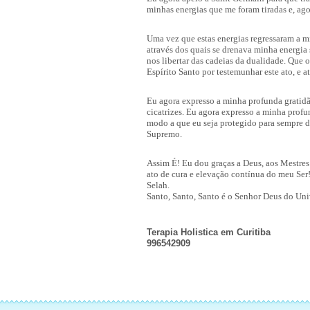
minhas energias que me foram tiradas e, ago
Uma vez que estas energias regressaram a m
através dos quais se drenava minha energi
nos libertar das cadeias da dualidade. Que
Espírito Santo por testemunhar este ato, e at
Eu agora expresso a minha profunda gratidão
cicatrizes. Eu agora expresso a minha prof
modo a que eu seja protegido para sempre d
Supremo.
Assim É! Eu dou graças a Deus, aos Mestres 
ato de cura e elevação contínua do meu Ser
Selah.
Santo, Santo, Santo é o Senhor Deus do Un
Terapia Holistica em Curitiba Me
996542909