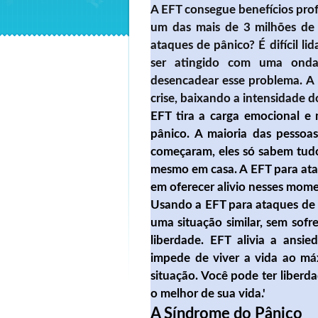
A EFT consegue benefícios pro
um das mais de 3 milhões de 
ataques de pânico?
É difícil l
id
ser atingido com uma onda
desencadear esse problema.
A 
crise, baixando a intensidade 
EFT tira a carga emocional e
pânico. A maioria das pesso
começaram, eles só sabem tudo
mesmo em casa. A EFT para ata
em oferecer alivio nesses mome
Usando a EFT para ataques de p
uma situação similar, sem sofr
liberdade. EFT alivia a ansi
impede de viver a vida ao má
situação. Você pode ter liberd
o melhor de sua vida.'
A Síndrome do Pânico