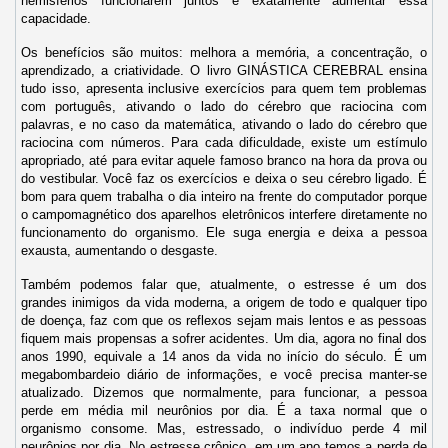
hemisférios funcionarem juntos é exatamente aumentar essa
capacidade.
Os benefícios são muitos: melhora a memória, a concentração, o
aprendizado, a criatividade. O livro GINÁSTICA CEREBRAL ensina
tudo isso, apresenta inclusive exercícios para quem tem problemas
com português, ativando o lado do cérebro que raciocina com
palavras, e no caso da matemática, ativando o lado do cérebro que
raciocina com números. Para cada dificuldade, existe um estímulo
apropriado, até para evitar aquele famoso branco na hora da prova ou
do vestibular. Você faz os exercícios e deixa o seu cérebro ligado. É
bom para quem trabalha o dia inteiro na frente do computador porque
o campomagnético dos aparelhos eletrônicos interfere diretamente no
funcionamento do organismo. Ele suga energia e deixa a pessoa
exausta, aumentando o desgaste.
Também podemos falar que, atualmente, o estresse é um dos
grandes inimigos da vida moderna, a origem de todo e qualquer tipo
de doença, faz com que os reflexos sejam mais lentos e as pessoas
fiquem mais propensas a sofrer acidentes. Um dia, agora no final dos
anos 1990, equivale a 14 anos da vida no início do século. É um
megabombardeio diário de informações, e você precisa manter-se
atualizado. Dizemos que normalmente, para funcionar, a pessoa
perde em média mil neurônios por dia. É a taxa normal que o
organismo consome. Mas, estressado, o indivíduo perde 4 mil
neurônios por dia. No estresse crônico, em um ano temos a perda de