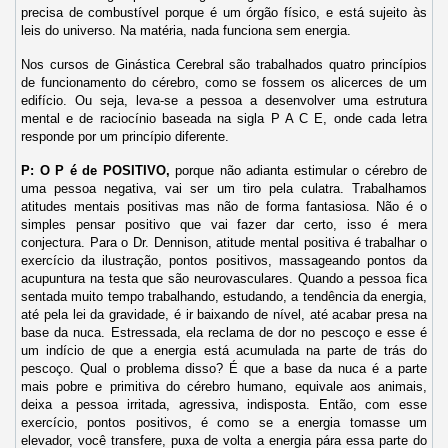
precisa de combustível porque é um órgão físico, e está sujeito às
leis do universo. Na matéria, nada funciona sem energia.
Nos cursos de Ginástica Cerebral são trabalhados quatro princípios
de funcionamento do cérebro, como se fossem os alicerces de um
edifício. Ou seja, leva-se a pessoa a desenvolver uma estrutura
mental e de raciocínio baseada na sigla P A C E, onde cada letra
responde por um princípio diferente.
P: O P é de POSITIVO,
porque não adianta estimular o cérebro de
uma pessoa negativa, vai ser um tiro pela culatra. Trabalhamos
atitudes mentais positivas mas não de forma fantasiosa. Não é o
simples pensar positivo que vai fazer dar certo, isso é mera
conjectura. Para o Dr. Dennison, atitude mental positiva é trabalhar o
exercício da ilustração, pontos positivos, massageando pontos da
acupuntura na testa que são neurovasculares. Quando a pessoa fica
sentada muito tempo trabalhando, estudando, a tendência da energia,
até pela lei da gravidade, é ir baixando de nível, até acabar presa na
base da nuca. Estressada, ela reclama de dor no pescoço e esse é
um indício de que a energia está acumulada na parte de trás do
pescoço. Qual o problema disso? É que a base da nuca é a parte
mais pobre e primitiva do cérebro humano, equivale aos animais,
deixa a pessoa irritada, agressiva, indisposta. Então, com esse
exercício, pontos positivos, é como se a energia tomasse um
elevador, você transfere, puxa de volta a energia pára essa parte do