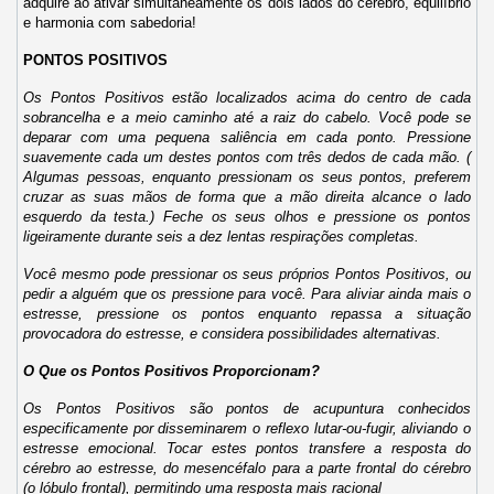
adquire ao ativar simultaneamente os dois lados do cérebro, equilíbrio
e harmonia com sabedoria!
PONTOS POSITIVOS
Os Pontos Positivos estão localizados acima do centro de cada
sobrancelha e a meio caminho até a raiz do cabelo. Você pode se
deparar com uma pequena saliência em cada ponto. Pressione
suavemente cada um destes pontos com três dedos de cada mão. (
Algumas pessoas, enquanto pressionam os seus pontos, preferem
cruzar as suas mãos de forma que a mão direita alcance o lado
esquerdo da testa.) Feche os seus olhos e pressione os pontos
ligeiramente durante seis a dez lentas respirações completas.
Você mesmo pode pressionar os seus próprios Pontos Positivos, ou
pedir a alguém que os pressione para você. Para aliviar ainda mais o
estresse, pressione os pontos enquanto repassa a situação
provocadora do estresse, e considera possibilidades alternativas.
O Que os Pontos Positivos Proporcionam?
Os Pontos Positivos são pontos de acupuntura conhecidos
especificamente por disseminarem o reflexo lutar-ou-fugir, aliviando o
estresse emocional. Tocar estes pontos transfere a resposta do
cérebro ao estresse, do mesencéfalo para a parte frontal do cérebro
(o lóbulo frontal), permitindo uma resposta mais racional