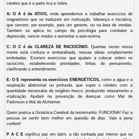
cérebro que é a parte rica e nobre.
A: O A é de ATIVO,
onde aprendemos a trabalhar exercícios de
magnetismo que se traduzem em motivação, liderança e iniciativa,
que servem, por exemplo, para um gerente, ou na área de vendas.
Também se aplica no campo da psicologia para combater a
depressão, vencer medos e aumentar a auto-estima.
C: O C é de CLAREZA DE RACIOCÍNIO.
Quantas vezes nossa
mente está confusa e embaralhada, nossas idéias simplesmente
embotadas. Existem exercícios que ajudam a colocar ordem no
raciocínio, estabelecendo prioridades, linhas de pensamento,
clarificando o entendimento.
E: O E representa os exercícios ENERGÉTICOS,
como a água e a
respiração abdominal ou profunda, que supre o cérebro com a
quantidade necessária de oxigênio fresco, produzindo relaxamento e
vitalização. Ajudam na prevenção de doenças como Mal de
Parkinson e Mal de Alzheimer.
Quem pratica a Ginástica Cerebral da testemunho: FUNCIONA! Faz a
pessoa se sentir bem melhor em questão de dias. Vale a pena
conferir!
P A C E
significa paz em latim, a tão sonhada paz interior que se