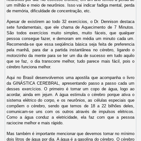
um milhão e meio de neurônios. Isso vai indicar fadiga mental, perda
de memória, dificuldade de concentração, etc.
Apesar de existirem ao todo 32 exercícios, o Dr. Dennison destaca
sete fundamentais, que ele chama de Aquecimento de 7 Minutos.
São todos exercícios muito simples, muito fáceis, que qualquer
pessoa consegue fazer, e demoram em média um minuto cada um.
Recomenda-se que essa seqüência básica seja feita de preferencia
pela manhã, para dar a partida instantânea no cérebro, ligando o
motorzinho da mente para se ter um dia de sucesso em tudo aquilo
que se faz, o dia transcorre melhor, tudo parece mais fácil, pois o
cérebro funciona melhor.
Aqui no Brasil desenvolvemos uma apostila que acompanha o livro
da GINÁSTICA CEREBRAL, apresentando passo a passo cada um
desses exercícios. O primeiro é tomar um copo de água, logo ao
acordar, ainda em jejum. A água estimula o cérebro porque ativa o
sistema elétrico do corpo, e os neurônios, as células especiais que
compõem o cérebro, sendo que temos de 18 a 22 bilhões deles,
comunicam-se uns com os outros através de impulsos elétricos.
Como a água conduz a eletricidade, ela faz com que a pessoa
raciocine melhor e mais rápido.
Mas também é importante mencionar que devemos tomar no mínimo
dois litros de água por dia. A água é a gasolina do cérebro. O cérebro