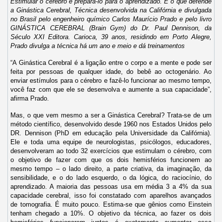
Estimular o cérebro e prepará-lo para o aprendizado. É o que defende
a Ginástica Cerebral, Técnica desenvolvida na Califórnia e divulgada
no Brasil pelo engenheiro químico Carlos Maurício Prado e pelo livro
GINÁSTICA CEREBRAL (Brain Gym) do Dr. Paul Dennison, da
Século XXI Editora. Carioca, 39 anos, residindo em Porto Alegre,
Prado divulga a técnica há um ano e meio e dá treinamentos
“A Ginástica Cerebral é a ligação entre o corpo e a mente e pode ser
feita por pessoas de qualquer idade, do bebê ao octogenário. Ao
enviar estímulos para o cérebro e fazê-lo funcionar ao mesmo tempo,
você faz com que ele se desenvolva e aumente a sua capacidade”,
afirma Prado.
Mas, o que vem mesmo a ser a Ginástica Cerebral? Trata-se de um
método científico, desenvolvido desde 1960 nos Estados Unidos pelo
DR. Dennison (PhD em educação pela Universidade da Califórnia).
Ele e toda uma equipe de neurologistas, psicólogos, educadores,
desenvolveram ao todo 32 exercícios que estimulam o cérebro, com
o objetivo de fazer com que os dois hemisférios funcionem ao
mesmo tempo – o lado direito, a parte criativa, da imaginação, da
sensibilidade, e o do lado esquerdo, o da lógica, do raciocínio, do
aprendizado. A maioria das pessoas usa em média 3 a 4% da sua
capacidade cerebral, isso foi constatado com aparelhos avançados
de tomografia. É muito pouco. Estima-se que gênios como Einstein
tenham chegado a 10%. O objetivo da técnica, ao fazer os dois