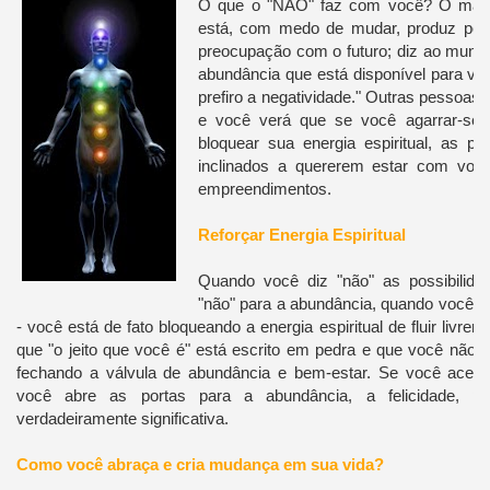
O que o "NÃO" faz com você?
O man
está, com medo de mudar, produz pe
preocupação com o futuro; diz ao mund
abundância que está disponível para vo
prefiro a negatividade." Outras pessoas
e você verá que se você agarrar-se 
bloquear sua energia espiritual, as 
inclinados a quererem estar com vo
empreendimentos.
Reforçar Energia Espiritual
Quando você diz "não" as possibilida
"não" para a abundância, quando você d
- você está de fato bloqueando a energia espiritual de fluir livre
que "o jeito que você é" está escrito em pedra e que você não 
fechando a válvula de abundância e bem-estar.
Se você aceit
você abre as portas para a abundância, a felicidade, p
verdadeiramente significativa.
Como você abraça e cria mudança em sua vida?