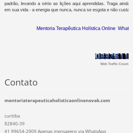
padrão, levando a sério as lições aqui aprendidas.
Traga ainda m
em sua vida - a energia que nunca, nunca se esgota e não custa 
Mentoria Terapêutica Holística Online Wha
Web Traffic Count
Contato
mentoriaterapeuticaholisticaonlinenovak.com
curitiba
82840-39
41 99654-2909 Apenas mensagens via WhatsApp