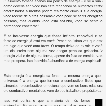
O alimento fornece apenas um pouco de energia - e se a sua die
como deveria ser, você não está recebendo os nutrientes certos 
determinados alimentos podem realmente diminuir sua energia.
E
você recebe de outras pessoas?
Você pode se sentir energizado
pessoas, mas quando você está sozinho, você se sente can
permanece constante?
E se houvesse energia que fosse infinita, renovável e sem
fonte de energia já está em você.
Pense na última vez que esteve
em algo que você ama fazer.
O tempo deixa de existir, e você 
um dia inteiro sem alguma vez chegar perto da geladeira.
Voc
energia vital e de alguma forma, apesar da falta de comida, você
mas prospera.
Isto é devido à abundância de energia espiritual!
Esta energia é a energia da fonte - a mesma energia que cr
universo; é a energia que fornece o combustível físico que v
alimentos, o combustível emocional que vem de bons relacionam
e o combustível mental que vem
do seu trabalho e propósito da vi
Isso vai contra o que a maioria de nós fomos
ensinados.
Estamos acostumados a olhar para a