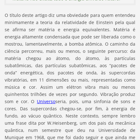
O título deste artigo diz uma obviedade para quem entendeu
minimamente a teoria da relatividade de Einstein pela qual
se afirma ser matéria e energia equivalentes. Matéria é
energia altamente condensada que pode ser liberada como o
mostrou, lamentavelmente, a bomba atômica. O caminho da
ciência percorreu, mais ou menos, o seguinte percurso: da
matéria chegou ao átomo, do átomo, às partículas
subatômicas, das partículas subatômicas, aos “pacotes de
onda” energética, dos pacotes de onda, às supercordas
vibratórias, em 11 dimensões ou mais, representadas como
música e cor. Assim um elétron vibra mais ou menos
quinhentos trilhões de vezes por segundo. Vibração produz
som e cor. O
Universo
seria, pois, uma sinfonia de sons e
cores. Das supercordas chegou-se, por fim, à energia de
fundo, ao vácuo quântico. Neste contexto, sempre lembro
uma frase dita por W.Heisenberg, um dos pais da mecânica
quântica, num semestre que deu na Universidade de
Munique em 1968, que me foi dado seguir e que ainda me