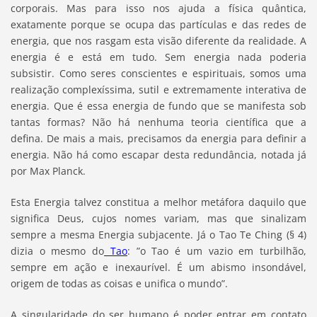
corporais. Mas para isso nos ajuda a física quântica,
exatamente porque se ocupa das partículas e das redes de
energia, que nos rasgam esta visão diferente da realidade. A
energia é e está em tudo. Sem energia nada poderia
subsistir. Como seres conscientes e espirituais, somos uma
realização complexíssima, sutil e extremamente interativa de
energia. Que é essa energia de fundo que se manifesta sob
tantas formas? Não há nenhuma teoria científica que a
defina. De mais a mais, precisamos da energia para definir a
energia. Não há como escapar desta redundância, notada já
por Max Planck.
Esta Energia talvez constitua a melhor metáfora daquilo que
significa Deus, cujos nomes variam, mas que sinalizam
sempre a mesma Energia subjacente. Já o Tao Te Ching (§ 4)
dizia o mesmo do
Tao
: ”o Tao é um vazio em turbilhão,
sempre em ação e inexaurível. É um abismo insondável,
origem de todas as coisas e unifica o mundo”.
A singularidade do ser humano é poder entrar em contato