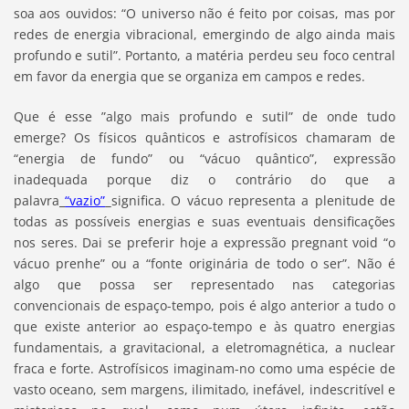
soa aos ouvidos: “O universo não é feito por coisas, mas por
redes de energia vibracional, emergindo de algo ainda mais
profundo e sutil”. Portanto, a matéria perdeu seu foco central
em favor da energia que se organiza em campos e redes.
Que é esse ”algo mais profundo e sutil” de onde tudo
emerge? Os físicos quânticos e astrofísicos chamaram de
“energia de fundo” ou “vácuo quântico”, expressão
inadequada porque diz o contrário do que a
palavra
“vazio”
significa. O vácuo representa a plenitude de
todas as possíveis energias e suas eventuais densificações
nos seres. Dai se preferir hoje a expressão pregnant void “o
vácuo prenhe” ou a “fonte originária de todo o ser”. Não é
algo que possa ser representado nas categorias
convencionais de espaço-tempo, pois é algo anterior a tudo o
que existe anterior ao espaço-tempo e às quatro energias
fundamentais, a gravitacional, a eletromagnética, a nuclear
fraca e forte. Astrofísicos imaginam-no como uma espécie de
vasto oceano, sem margens, ilimitado, inefável, indescritível e