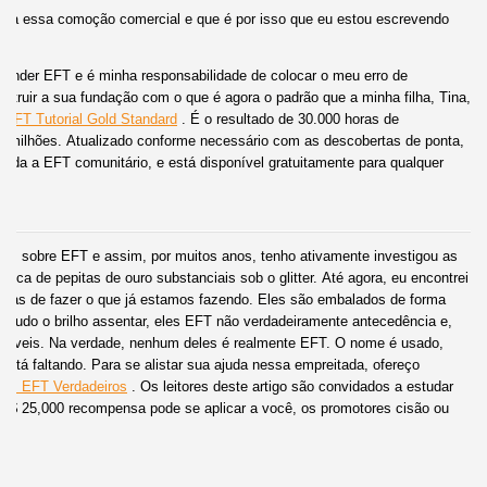
oda essa comoção comercial e que é por isso que eu estou escrevendo
ender EFT e é minha responsabilidade de colocar o meu erro de
nstruir a sua fundação com o que é agora o padrão que a minha filha, Tina,
 EFT Tutorial Gold Standard
. É o resultado de 30.000 horas de
 milhões. Atualizado conforme necessário com as descobertas de ponta,
toda a EFT comunitário, e está disponível gratuitamente para qualquer
tas sobre EFT e assim, por muitos anos, tenho ativamente investigou as
ca de pepitas de ouro substanciais sob o glitter. Até agora, eu encontrei
iras de fazer o que já estamos fazendo. Eles são embalados de forma
o tudo o brilho assentar, eles EFT não verdadeiramente antecedência e,
onáveis. Na verdade, nenhum deles é realmente EFT. O nome é usado,
stá faltando. Para se alistar sua ajuda nessa empreitada, ofereço
ões EFT Verdadeiros
. Os leitores deste artigo são convidados a estudar
. O $ 25,000 recompensa pode se aplicar a você, os promotores cisão ou