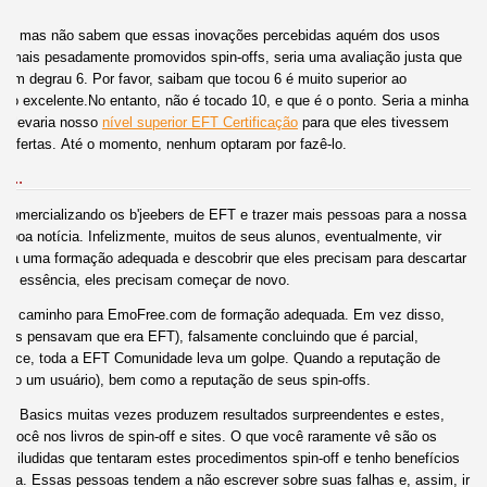
o (s), mas não sabem que essas inovações percebidas aquém dos usos
 mais pesadamente promovidos spin-offs, seria uma avaliação justa que
m degrau 6. Por favor, saibam que tocou 6 é muito superior ao
mo excelente.No entanto, não é tocado 10, e que é o ponto. Seria a minha
ff levaria nosso
nível superior EFT Certificação
para que eles tivessem
ofertas. Até o momento, nenhum optaram por fazê-lo.
 ...
o comercializando os b'jeebers de EFT e trazer mais pessoas para a nossa
boa notícia. Infelizmente, muitos de seus alunos, eventualmente, vir
para uma formação adequada e descobrir que eles precisam para descartar
 Em essência, eles precisam começar de novo.
rar o caminho para EmoFree.com de formação adequada. Em vez disso,
eles pensavam que era EFT), falsamente concluindo que é parcial,
ontece, toda a EFT Comunidade leva um golpe. Quando a reputação de
omo um usuário), bem como a reputação de seus spin-offs.
T Basics muitas vezes produzem resultados surpreendentes e estes,
 você nos livros de spin-off e sites. O que você raramente vê são os
siludidas que tentaram estes procedimentos spin-off e tenho benefícios
nada. Essas pessoas tendem a não escrever sobre suas falhas e, assim, ir