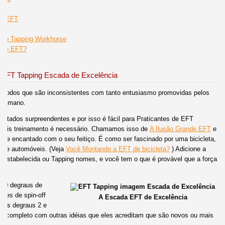
FT
de EFT
r
odo Tapping Workhorse
o de EFT?
o EFT Tapping Escada de Excelência
étodos que são inconsistentes com tanto entusiasmo promovidas pelos
e humano.
ltados surpreendentes e por isso é fácil para Praticantes de EFT
o mais treinamento é necessário. Chamamos isso de
A Ilusão Grande EFT
e
se encantado com o seu feitiço. É como ser fascinado por uma bicicleta,
ns e automóveis. (Veja
Você Montando a EFT de bicicleta?
) Adicione a
m estabelecida ou Tapping nomes, e você tem o que é provável que a força
 10 degraus de
ores de spin-off
A Escada EFT de Excelência
e os degraus 2 e
o incompleto com outras idéias que eles acreditam que são novos ou mais