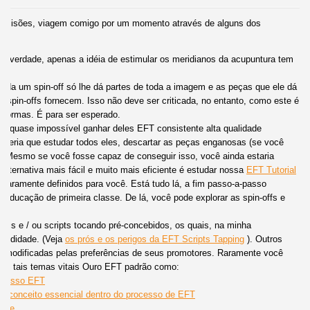
FT cisões, viagem comigo por um momento através de alguns dos
.
. Na verdade, apenas a idéia de estimular os meridianos da acupuntura tem
cada um spin-off só lhe dá partes de toda a imagem e as peças que ele dá
spin-offs fornecem. Isso não deve ser criticada, no entanto, como este é
 normas. É para ser esperado.
, é quase impossível ganhar deles EFT consistente alta qualidade
cê teria que estudar todos eles, descartar as peças enganosas (se você
s. Mesmo se você fosse capaz de conseguir isso, você ainda estaria
alternativa mais fácil e muito mais eficiente é estudar nossa
EFT Tutorial
 claramente definidos para você. Está tudo lá, a fim passo-a-passo
a educação de primeira classe. De lá, você pode explorar as spin-offs e
bais e / ou scripts tocando pré-concebidos, os quais, na minha
fundidade. (Veja
os prós e os perigos da EFT Scripts Tapping
). Outros
m modificadas pelas preferências de seus promotores. Raramente você
de tais temas vitais Ouro EFT padrão como:
rocesso EFT
m conceito essencial dentro do processo de EFT
íade