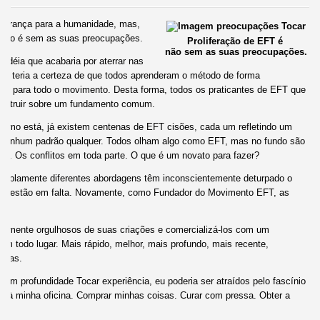
sperança para a humanidade, mas,
 não é sem as suas preocupações.
Proliferação de EFT é
não sem as suas preocupações.
idéia que acabaria por aterrar nas
eu teria a certeza de que todos aprenderam o método de forma
mas para todo o movimento. Desta forma, todos os praticantes de EFT que
onstruir sobre um fundamento comum.
al como está, já existem centenas de EFT cisões, cada um refletindo um
s. Nenhum padrão qualquer. Todos olham algo como EFT, mas no fundo são
o. Os conflitos em toda parte. O que é um novato para fazer?
 amplamente diferentes abordagens têm inconscientemente deturpado o
es estão em falta. Novamente, como Fundador do Movimento EFT, as
elmente orgulhosos de suas criações e comercializá-los com um
em todo lugar. Mais rápido, melhor, mais profundo, mais recente,
essas.
em profundidade Tocar experiência, eu poderia ser atraídos pelo fascínio
a à minha oficina. Comprar minhas coisas. Curar com pressa. Obter a