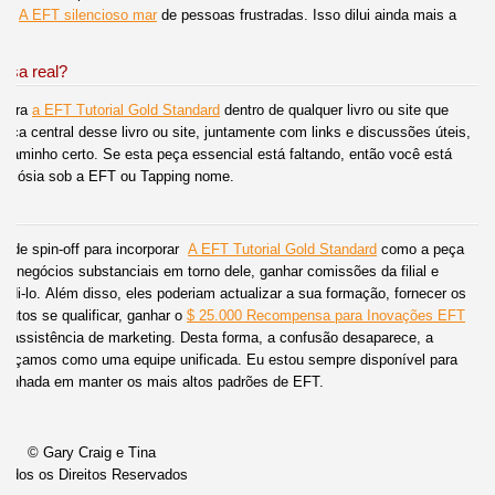
omo
A EFT silencioso mar
de pessoas frustradas. Isso dilui ainda mais a
isa real?
a para
a EFT Tutorial Gold Standard
dentro de qualquer livro ou site que
ça central desse livro ou site, juntamente com links e discussões úteis,
 caminho certo. Se esta peça essencial está faltando, então você está
um sósia sob a EFT ou Tapping nome.
s de spin-off para incorporar
A EFT Tutorial Gold Standard
como a peça
uir negócios substanciais em torno dele, ganhar comissões da filial e
di-lo. Além disso, eles poderiam actualizar a sua formação, fornecer os
dutos se qualificar, ganhar o
$ 25.000 Recompensa para Inovações EFT
 assistência de marketing. Desta forma, a confusão desaparece, a
vançamos como uma equipe unificada. Eu estou sempre disponível para
mpenhada em manter os mais altos padrões de EFT.
© Gary Craig e Tina
Todos os Direitos Reservados