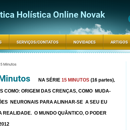
ica Holística Online Novak
S
SERVIÇOS/CONTATOS
NOVIDADES
ARTIGOS
.15 Minutos
5 Minutos
NA SÉRIE
15 MINUTOS
(16 partes),
S COMO: ORIGEM DAS CRENÇAS, COMO MUDA-
ÕES NEURONAIS PARA ALINHAR-SE A SEU EU
A REALIDADE. O MUNDO QUÂNTICO, O PODER
2012