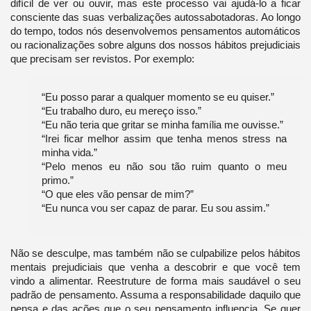
difícil de ver ou ouvir, mas este processo vai ajudá-lo a ficar
consciente das suas verbalizações autossabotadoras. Ao longo
do tempo, todos nós desenvolvemos pensamentos automáticos
ou racionalizações sobre alguns dos nossos hábitos prejudiciais
que precisam ser revistos. Por exemplo:
“Eu posso parar a qualquer momento se eu quiser.”
“Eu trabalho duro, eu mereço isso.”
“Eu não teria que gritar se minha família me ouvisse.”
“Irei ficar melhor assim que tenha menos stress na
minha vida.”
“Pelo menos eu não sou tão ruim quanto o meu
primo.”
“O que eles vão pensar de mim?”
“Eu nunca vou ser capaz de parar. Eu sou assim.”
Não se desculpe, mas também não se culpabilize pelos hábitos
mentais prejudiciais que venha a descobrir e que você tem
vindo a alimentar. Reestruture de forma mais saudável o seu
padrão de pensamento. Assuma a responsabilidade daquilo que
pensa e das ações que o seu pensamento influencia. Se quer