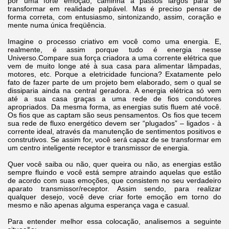
por uma forte emoção, caminha a passos largos para se
transformar em realidade palpável. Mas é preciso pensar de
forma correta, com entusiasmo, sintonizando, assim, coração e
mente numa única freqüência.
Imagine o processo criativo em você como uma energia. E,
realmente, é assim porque tudo é energia nesse
Universo.Compare sua força criadora a uma corrente elétrica que
vem de muito longe até à sua casa para alimentar lâmpadas,
motores, etc. Porque a eletricidade funciona? Exatamente pelo
fato de fazer parte de um projeto bem elaborado, sem o qual se
dissiparia ainda na central geradora. A energia elétrica só vem
até a sua casa graças a uma rede de fios condutores
apropriados. Da mesma forma, as energias sutis fluem até você.
Os fios que as captam são seus pensamentos. Os fios que tecem
sua rede de fluxo energético devem ser “plugados” – ligados - à
corrente ideal, através da manutenção de sentimentos positivos e
construtivos. Se assim for, você será capaz de se transformar em
um centro inteligente receptor e transmissor de energia.
Quer você saiba ou não, quer queira ou não, as energias estão
sempre fluindo e você está sempre atraindo aquelas que estão
de acordo com suas emoções, que consistem no seu verdadeiro
aparato transmissor/receptor. Assim sendo, para realizar
qualquer desejo, você deve criar forte emoção em torno do
mesmo e não apenas alguma esperança vaga e casual.
Para entender melhor essa colocação, analisemos a seguinte