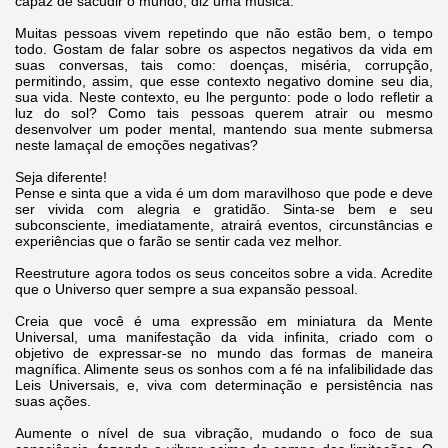
capaz de sacudir o mundo, diz uma música.
Muitas pessoas vivem repetindo que não estão bem, o tempo
todo. Gostam de falar sobre os aspectos negativos da vida em
suas conversas, tais como: doenças, miséria, corrupção,
permitindo, assim, que esse contexto negativo domine seu dia,
sua vida. Neste contexto, eu lhe pergunto: pode o lodo refletir a
luz do sol? Como tais pessoas querem atrair ou mesmo
desenvolver um poder mental, mantendo sua mente submersa
neste lamaçal de emoções negativas?
Seja diferente!
Pense e sinta que a vida é um dom maravilhoso que pode e deve
ser vivida com alegria e gratidão. Sinta-se bem e seu
subconsciente, imediatamente, atrairá eventos, circunstâncias e
experiências que o farão se sentir cada vez melhor.
Reestruture agora todos os seus conceitos sobre a vida. Acredite
que o Universo quer sempre a sua expansão pessoal.
Creia que você é uma expressão em miniatura da Mente
Universal, uma manifestação da vida infinita, criado com o
objetivo de expressar-se no mundo das formas de maneira
magnífica. Alimente seus os sonhos com a fé na infalibilidade das
Leis Universais, e, viva com determinação e persistência nas
suas ações.
Aumente o nível de sua vibração, mudando o foco de sua