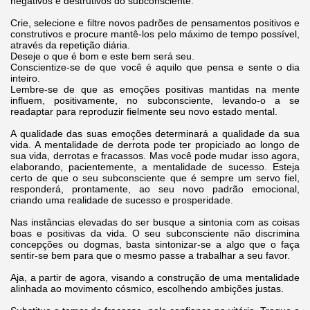
negativos e destrutivos do subconsciente.
Crie, selecione e filtre novos padrões de pensamentos positivos e
construtivos e procure mantê-los pelo máximo de tempo possível,
através da repetição diária.
Deseje o que é bom e este bem será seu.
Conscientize-se de que você é aquilo que pensa e sente o dia
inteiro.
Lembre-se de que as emoções positivas mantidas na mente
influem, positivamente, no subconsciente, levando-o a se
readaptar para reproduzir fielmente seu novo estado mental.
A qualidade das suas emoções determinará a qualidade da sua
vida. A mentalidade de derrota pode ter propiciado ao longo de
sua vida, derrotas e fracassos. Mas você pode mudar isso agora,
elaborando, pacientemente, a mentalidade de sucesso. Esteja
certo de que o seu subconsciente que é sempre um servo fiel,
responderá, prontamente, ao seu novo padrão emocional,
criando uma realidade de sucesso e prosperidade.
Nas instâncias elevadas do ser busque a sintonia com as coisas
boas e positivas da vida. O seu subconsciente não discrimina
concepções ou dogmas, basta sintonizar-se a algo que o faça
sentir-se bem para que o mesmo passe a trabalhar a seu favor.
Aja, a partir de agora, visando a construção de uma mentalidade
alinhada ao movimento cósmico, escolhendo ambições justas.