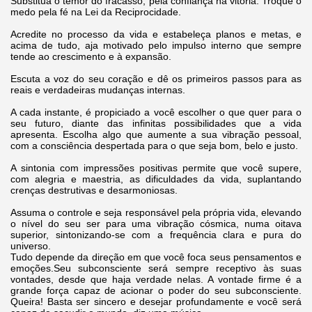
Substitua o temor do fracasso, pela confiança na vitória. Troque o
medo pela fé na Lei da Reciprocidade.
Acredite no processo da vida e estabeleça planos e metas, e
acima de tudo, aja motivado pelo impulso interno que sempre
tende ao crescimento e à expansão.
Escuta a voz do seu coração e dê os primeiros passos para as
reais e verdadeiras mudanças internas.
A cada instante, é propiciado a você escolher o que quer para o
seu futuro, diante das infinitas possibilidades que a vida
apresenta. Escolha algo que aumente a sua vibração pessoal,
com a consciência despertada para o que seja bom, belo e justo.
A sintonia com impressões positivas permite que você supere,
com alegria e maestria, as dificuldades da vida, suplantando
crenças destrutivas e desarmoniosas.
Assuma o controle e seja responsável pela própria vida, elevando
o nível do seu ser para uma vibração cósmica, numa oitava
superior, sintonizando-se com a frequência clara e pura do
universo.
Tudo depende da direção em que você foca seus pensamentos e
emoções.Seu subconsciente será sempre receptivo às suas
vontades, desde que haja verdade nelas. A vontade firme é a
grande força capaz de acionar o poder do seu subconsciente.
Queira! Basta ser sincero e desejar profundamente e você será