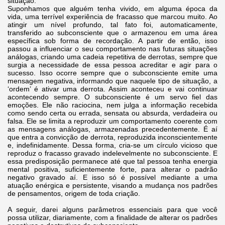
situação:
Suponhamos que alguém tenha vivido, em alguma época da
vida, uma terrível experiência de fracasso que marcou muito. Ao
atingir um nível profundo, tal fato foi, automaticamente,
transferido ao subconsciente que o armazenou em uma área
específica sob forma de recordação. A partir de então, isso
passou a influenciar o seu comportamento nas futuras situações
análogas, criando uma cadeia repetitiva de derrotas, sempre que
surgia a necessidade de essa pessoa acreditar e agir para o
sucesso. Isso ocorre sempre que o subconsciente emite uma
mensagem negativa, informando que naquele tipo de situação, a
‘ordem’ é ativar uma derrota. Assim aconteceu e vai continuar
acontecendo sempre. O subconsciente é um servo fiel das
emoções. Ele não raciocina, nem julga a informação recebida
como sendo certa ou errada, sensata ou absurda, verdadeira ou
falsa. Ele se limita a reproduzir um comportamento coerente com
as mensagens análogas, armazenadas precedentemente. É aí
que entra a convicção de derrota, reproduzida inconscientemente
e, indefinidamente. Dessa forma, cria-se um círculo vicioso que
reproduz o fracasso gravado indelevelmente no subconsciente. E
essa predisposição permanece até que tal pessoa tenha energia
mental positiva, suficientemente forte, para alterar o padrão
negativo gravado aí. E isso só é possível mediante a uma
atuação enérgica e persistente, visando a mudança nos padrões
de pensamentos, origem de toda criação.
A seguir, darei alguns parâmetros essenciais para que você
possa utilizar, diariamente, com a finalidade de alterar os padrões