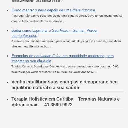
desenvolvimento. Mas apesar de ser...
Como
manter o
peso
depois de uma
dieta
rigorosa
Para que não ganhe peso depois de uma dieta rigorosa, deve ter em mente que só
criando hábitos alimentares saudáveis...
Saiba como Equilibrar o Seu
Peso
– Ganhar, Perder
ou
manter
peso
A chave para uma boa nutrição e para o controlo de peso é o equilibrio. Uma dieta
alimentar equilibrada implica...
Exemplos de
actividade física
em quantidade moderada, para
integrar no seu dia-a-dia
Tarefas Comuns Actividades Desportivas Lavar e encerar um carro durante 45-60
minutos Jogar voleibol durante 45-60 minutos Lavar janelas ou...
Venha equilibrar suas energias e recuperar o seu
equilibrio natural e a sua saúde
Terapia Holistica em Curitiba Terapias Naturais e
Vibracionais 41 3599-9922