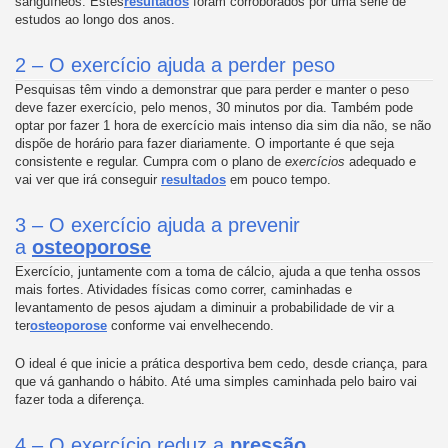
sanguíneos. Estes
resultados
foram corroborados por uma série de
estudos ao longo dos anos.
2 – O exercício ajuda a perder peso
Pesquisas têm vindo a demonstrar que para perder e manter o peso
deve fazer exercício, pelo menos, 30 minutos por dia. Também pode
optar por fazer 1 hora de exercício mais intenso dia sim dia não, se não
dispõe de horário para fazer diariamente. O importante é que seja
consistente e regular. Cumpra com o plano de
exercícios
adequado e
vai ver que irá conseguir
resultados
em pouco tempo.
3 – O exercício ajuda a prevenir
a
osteoporose
Exercício, juntamente com a toma de cálcio, ajuda a que tenha ossos
mais fortes. Atividades físicas como correr, caminhadas e
levantamento de pesos ajudam a diminuir a probabilidade de vir a
ter
osteoporose
conforme vai envelhecendo.
O ideal é que inicie a prática desportiva bem cedo, desde criança, para
que vá ganhando o hábito. Até uma simples caminhada pelo bairo vai
fazer toda a diferença.
4 – O exercício reduz a
pressão