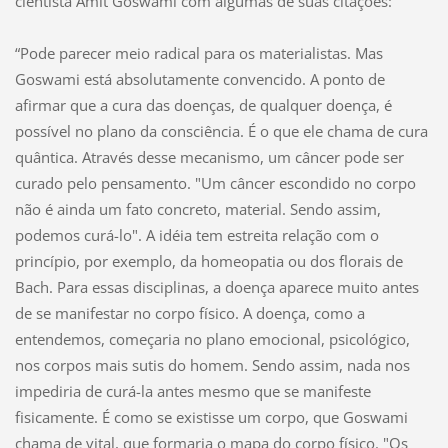
cientista Amit Goswami com algumas de suas citações:
“Pode parecer meio radical para os materialistas. Mas
Goswami está absolutamente convencido. A ponto de
afirmar que a cura das doenças, de qualquer doença, é
possível no plano da consciência. É o que ele chama de cura
quântica. Através desse mecanismo, um câncer pode ser
curado pelo pensamento. "Um câncer escondido no corpo
não é ainda um fato concreto, material. Sendo assim,
podemos curá-lo". A idéia tem estreita relação com o
princípio, por exemplo, da homeopatia ou dos florais de
Bach. Para essas disciplinas, a doença aparece muito antes
de se manifestar no corpo físico. A doença, como a
entendemos, começaria no plano emocional, psicológico,
nos corpos mais sutis do homem. Sendo assim, nada nos
impediria de curá-la antes mesmo que se manifeste
fisicamente. É como se existisse um corpo, que Goswami
chama de vital, que formaria o mapa do corpo físico. "Os