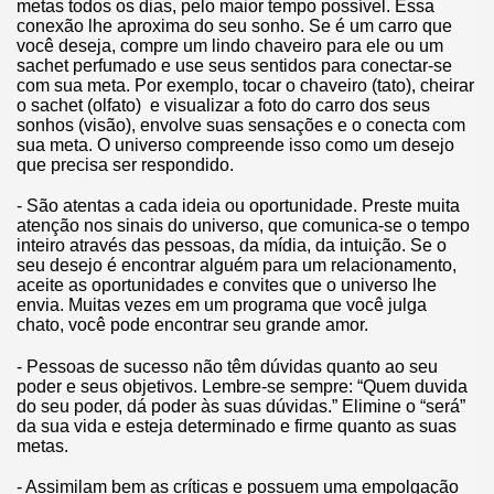
metas todos os dias, pelo maior tempo possível. Essa
conexão lhe aproxima do seu sonho. Se é um carro que
você deseja, compre um lindo chaveiro para ele ou um
sachet perfumado e use seus sentidos para conectar-se
com sua meta. Por exemplo, tocar o chaveiro (tato), cheirar
o sachet (olfato) e visualizar a foto do carro dos seus
sonhos (visão), envolve suas sensações e o conecta com
sua meta. O universo compreende isso como um desejo
que precisa ser respondido.
- São atentas a cada ideia ou oportunidade. Preste muita
atenção nos sinais do universo, que comunica-se o tempo
inteiro através das pessoas, da mídia, da intuição. Se o
seu desejo é encontrar alguém para um relacionamento,
aceite as oportunidades e convites que o universo lhe
envia. Muitas vezes em um programa que você julga
chato, você pode encontrar seu grande amor.
- Pessoas de sucesso não têm dúvidas quanto ao seu
poder e seus objetivos. Lembre-se sempre: “Quem duvida
do seu poder, dá poder às suas dúvidas.” Elimine o “será”
da sua vida e esteja determinado e firme quanto as suas
metas.
- Assimilam bem as críticas e possuem uma empolgação