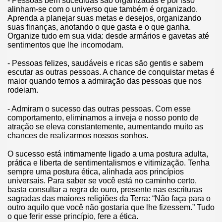
- Pessoas bem sucedidas são organizadas e por isso
alinham-se com o universo que também é organizado.
Aprenda a planejar suas metas e desejos, organizando
suas finanças, anotando o que gasta e o que ganha.
Organize tudo em sua vida: desde armários e gavetas até
sentimentos que lhe incomodam.
- Pessoas felizes, saudáveis e ricas são gentis e sabem
escutar as outras pessoas. A chance de conquistar metas é
maior quando temos a admiração das pessoas que nos
rodeiam.
- Admiram o sucesso das outras pessoas. Com esse
comportamento, eliminamos a inveja e nosso ponto de
atração se eleva constantemente, aumentando muito as
chances de realizarmos nossos sonhos.
O sucesso está intimamente ligado a uma postura adulta,
prática e liberta de sentimentalismos e vitimização. Tenha
sempre uma postura ética, alinhada aos princípios
universais. Para saber se você está no caminho certo,
basta consultar a regra de ouro, presente nas escrituras
sagradas das maiores religiões da Terra: “Não faça para o
outro aquilo que você não gostaria que lhe fizessem.” Tudo
o que ferir esse princípio, fere a ética.