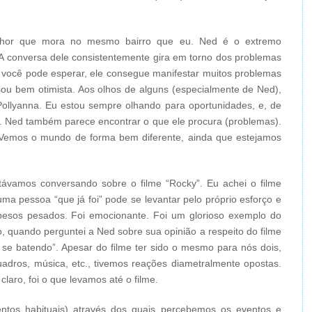
nhor que mora no mesmo bairro que eu. Ned é o extremo
 A conversa dele consistentemente gira em torno dos problemas
 você pode esperar, ele consegue manifestar muitos problemas
sou bem otimista. Aos olhos de alguns (especialmente de Ned),
ollyanna. Eu estou sempre olhando para oportunidades, e, de
. Ned também parece encontrar o que ele procura (problemas).
 Vemos o mundo de forma bem diferente, ainda que estejamos
távamos conversando sobre o filme “Rocky”. Eu achei o filme
ma pessoa “que já foi” pode se levantar pelo próprio esforço e
esos pesados. Foi emocionante. Foi um glorioso exemplo do
, quando perguntei a Ned sobre sua opinião a respeito do filme
 se batendo”. Apesar do filme ter sido o mesmo para nós dois,
dros, música, etc., tivemos reações diametralmente opostas.
laro, foi o que levamos até o filme.
entos habituais) através dos quais percebemos os eventos e