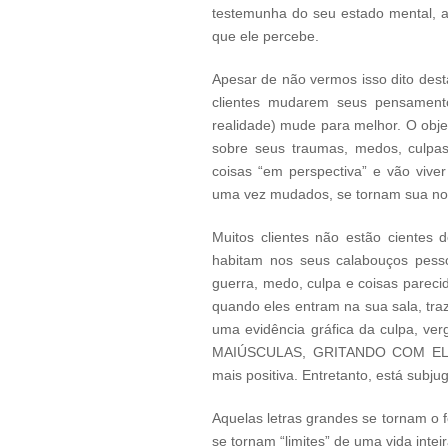
testemunha do seu estado mental, a
que ele percebe.
Apesar de não vermos isso dito desta
clientes mudarem seus pensamento
realidade) mude para melhor. O objet
sobre seus traumas, medos, culpas
coisas “em perspectiva” e vão vive
uma vez mudados, se tornam sua nov
Muitos clientes não estão cientes 
habitam nos seus calabouços pess
guerra, medo, culpa e coisas pareci
quando eles entram na sua sala, tra
uma evidência gráfica da culpa, v
MAIÚSCULAS, GRITANDO COM ELES. 
mais positiva. Entretanto, está subju
Aquelas letras grandes se tornam o 
se tornam “limites” de uma vida intei