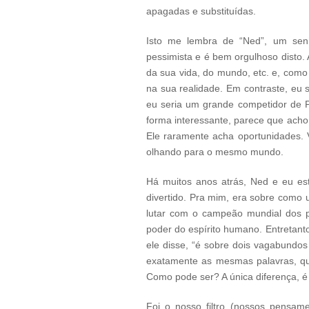
apagadas e substituídas.
Isto me lembra de “Ned”, um se
pessimista e é bem orgulhoso disto.
da sua vida, do mundo, etc. e, como
na sua realidade. Em contraste, eu 
eu seria um grande competidor de P
forma interessante, parece que acho
Ele raramente acha oportunidades.
olhando para o mesmo mundo.
Há muitos anos atrás, Ned e eu es
divertido. Pra mim, era sobre como u
lutar com o campeão mundial dos p
poder do espírito humano. Entretanto
ele disse, “é sobre dois vagabundos
exatamente as mesmas palavras, qua
Como pode ser? A única diferença, é c
Foi o nosso filtro (nossos pensam