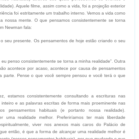
idade). Aquele filme, assim como a vida, foi a projeção exterior
riência foi estritamente um trabalho interno. Vemos a vida como
 na nossa mente. O que pensamos consistentemente se torna
im Newman fala:
o seu presente. Os pensamentos de hoje estão criando o seu
e eu penso consistentemente se torna a minha realidade”. Outra
z não acontece por acaso, acontece por causa de pensamentos
da a parte. Pense o que você sempre pensou e você terá o que
z, estamos consistentemente consultando a escrituras nas
inteiro e as palavras escritas de forma mais proeminente nas
s pensamentos habituais (e portanto nossa realidade).
er uma realidade melhor. Preferiríamos ter mais liberdade
espiritualmente, viver nos anexos mais caros do Palácio de
egue então, é que a forma de alcançar uma realidade melhor é
ente (nossos pensamentos habituais), por que mudando o que