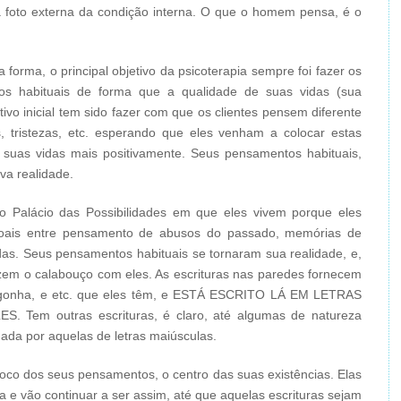
 foto externa da condição interna. O que o homem pensa, é o
 forma, o principal objetivo da psicoterapia sempre foi fazer os
s habituais de forma que a qualidade de suas vidas (sua
ivo inicial tem sido fazer com que os clientes pensem diferente
, tristezas, etc. esperando que eles venham a colocar estas
r suas vidas mais positivamente. Seus pensamentos habituais,
a realidade.
do Palácio das Possibilidades em que eles vivem porque eles
oais entre pensamento de abusos do passado, memórias de
das. Seus pensamentos habituais se tornaram sua realidade, e,
zem o calabouço com eles. As escrituras nas paredes fornecem
ergonha, e etc. que eles têm, e ESTÁ ESCRITO LÁ EM LETRAS
Tem outras escrituras, é claro, até algumas de natureza
gada por aquelas de letras maiúsculas.
foco dos seus pensamentos, o centro das suas existências. Elas
ra e vão continuar a ser assim, até que aquelas escrituras sejam