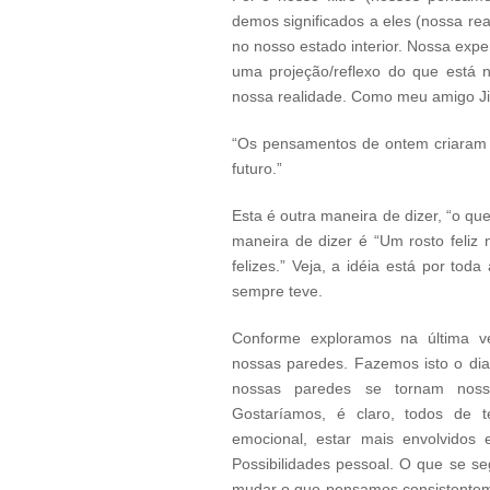
demos significados a eles (nossa real
no nosso estado interior. Nossa expe
uma projeção/reflexo do que está
nossa realidade. Como meu amigo J
“Os pensamentos de ontem criaram 
futuro.”
Esta é outra maneira de dizer, “o qu
maneira de dizer é “Um rosto feli
felizes.” Veja, a idéia está por to
sempre teve.
Conforme exploramos na última ve
nossas paredes. Fazemos isto o dia 
nossas paredes se tornam nosso
Gostaríamos, é claro, todos de t
emocional, estar mais envolvidos 
Possibilidades pessoal. O que se s
mudar o que pensamos consistentem