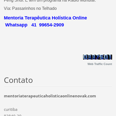
Feng Shui. E tem um programa na Rádio Mundial.
Via:
Passarinhos no Telhado
Mentoria Terapêutica Holística Online
Whatsapp 41 99654-2909
Web Traffic Count
Contato
mentoriaterapeuticaholisticaonlinenovak.com
curitiba
82840-39