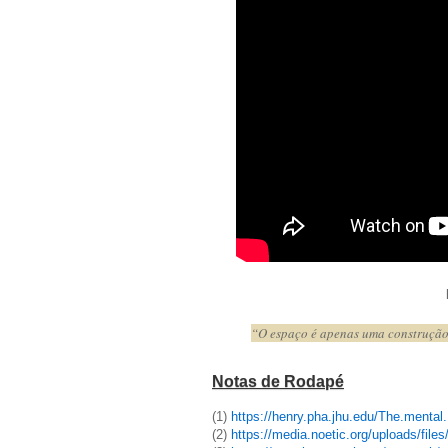
“O espaço é apenas uma construção 
Notas de Rodapé
(1)
https://henry.pha.jhu.edu/The.mental
(2)
https://media.noetic.org/uploads/fil