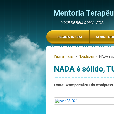
Mentoria Terapêut
VOCÊ DE BEM COM A VIDA!
PÁGINA INICIAL
SOBRE NÓ
Página Inicial
>
Novidades
>
NADA é só
NADA é sólido, T
Fonte: www.portal2013br.wordpress