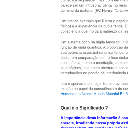
começa a se parecer mais com um gran
parece ser um intruso acidental no rein
do reino da matéria. (
RC Henry
, “O Univ
Um grande exemplo que ilustra o papel 
físico) é a experiência da dupla fenda. 
consciência que molda a natureza da real
Um sistema ótico na dupla fenda foi util
função de onda quântica. A proporção da 
sua potência espectral na única fenda f
dupla, em comparação com o foco distan
consciência, como a meditação, a experi
psicológicos, tais como abertura e abso
perturbações no padrão de interferência 
Isto é apenas o começo. Eu escrevi outr
relação ao papel da consciência e do nos
Humana e o Nosso Mundo Material Estão
Qual é o Significado ?
A importância desta informação é pa
energia, irradiando nossa própria as