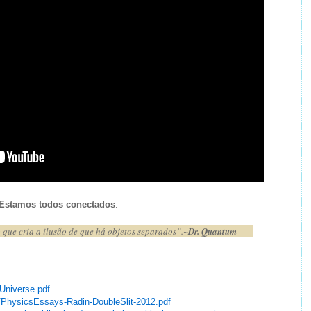
Estamos todos conectados
.
que cria a ilusão de que há objetos separados”.
~Dr. Quantum
.Universe.pdf
es/PhysicsEssays-Radin-DoubleSlit-2012.pdf