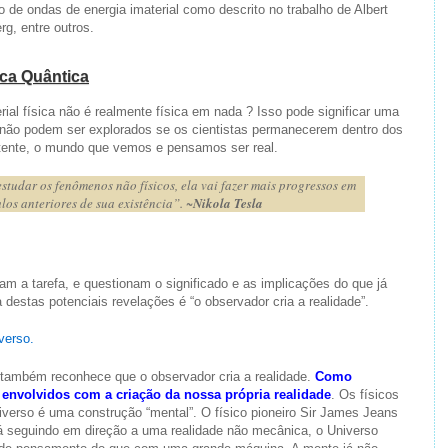
de ondas de energia imaterial como descrito no trabalho de Albert
g, entre outros.
ica Quântica
erial física não é realmente física em nada ? Isso pode significar uma
 não podem ser explorados se os cientistas permanecerem dentro dos
tente, o mundo que vemos e pensamos ser real.
studar os fenômenos não físicos, ela vai fazer mais progressos em
os anteriores de sua existência”. ~
Nikola Tesla
am a tarefa, e questionam o significado e as implicações do que já
destas potenciais revelações é “o observador cria a realidade”.
verso.
 também reconhece que o observador cria a realidade.
Como
envolvidos com a criação da nossa própria realidade
. Os físicos
iverso é uma construção “mental”. O físico pioneiro Sir James Jeans
á seguindo em direção a uma realidade não mecânica, o Universo