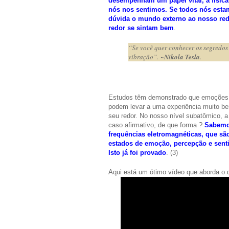
desempenham um papel vital, a físic
nós nos sentimos. Se todos nós esta
dúvida o mundo externo ao nosso redo
redor se sintam bem
.
“Se você quer conhecer os segredos 
vibração”.
~Nikola Tesla
.
Estudos têm demonstrado que emoções p
podem levar a uma experiência muito be
seu redor. No nosso nível subatômico, a
caso afirmativo, de que forma ?
Sabemo
frequências eletromagnéticas, que sã
estados de emoção, percepção e senti
Isto já foi provado
. (3)
Aqui está um ótimo vídeo que aborda o q