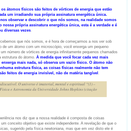
os átomos físicos são feitos de vórtices de energia que estão
ada um irradiando sua própria assinatura energética única.
 nos observar e descobrir o que nós somos, na realidade somos
o nossa própria assinatura energética única, esta é a verdade e é
ou diversas vezes
.
rcebemos que nós somos, e é hora de começarmos a nos ver sob
ção de um átomo com um microscópio, você enxerga um pequeno
om um número de vórtices de energia infinitamente pequenos chamados
a estrutura do átomo.
À medida que você focar cada vez mais
o enxerga mais nada, só observa um vazio físico. O átomo não
enhuma estrutura física, as coisas físicas realmente não tem
são feitos de energia invisível, não de matéria tangível
.
discutível. O universo é imaterial, mental e espiritual “(1) –
e Física e Astronomia da Universidade Johns Hopkins (citação
eriência nos diz que a nossa realidade é composta de coisas
 um conceito objetivo que existe independente. A revelação de que o
sicas, sugerido pela física newtoniana, mas que em vez disto ele é