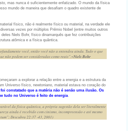
isto, mas nunca é suficientemente enfatizado. O mundo da física
nosso mundo de maneira que desafiam o quadro existente de
rial físico, não é realmente físico ou material, na verdade ele
o diversas vezes por múltiplos Prêmio Nobel (entre muitos outros
 deles Niels Bohr, físico dinamarquês que fez contribuições
rutura atômica e a física quântica.
rofundamente você, então você não a entendeu ainda. Tudo o que
 que não podem ser consideradas como reais”.~
Niels Bohr
omeçaram a explorar a relação entre a energia e a estrutura da
 um Universo físico, newtoniano, material estava no coração do
,
foi constatado que a matéria não é senão uma ilusão. Os
e tudo no Universo é feito de energia
.
rável da física quântica, a própria sugestão dela ser literalmente
ureza ainda é recebido com cinismo, incompreensão e até mesmo
tum”; Descubra 22:37 -43, 2001)