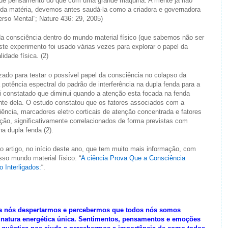
de pensamento do que com uma grande máquina. A mente já não
o da matéria, devemos antes saudá-la como a criadora e governadora
erso Mental”; Nature 436: 29, 2005)
da consciência dentro do mundo material físico (que sabemos não ser
Este experimento foi usado várias vezes para explorar o papel da
idade física. (2)
izado para testar o possível papel da consciência no colapso da
potência espectral do padrão de interferência na dupla fenda para a
oi constatado que diminui quando a atenção esta focada na fenda
te dela. O estudo constatou que os fatores associados com a
ência, marcadores eletro corticais de atenção concentrada e fatores
rção, significativamente correlacionados de forma previstas com
na dupla fenda (2).
o artigo, no início deste ano, que tem muito mais informação, com
so mundo material físico: “
A ciência Prova Que a Consciência
 Interligados:
“.
ra nós despertarmos e percebermos que todos nós somos
sinatura energética única. Sentimentos, pensamentos e emoções