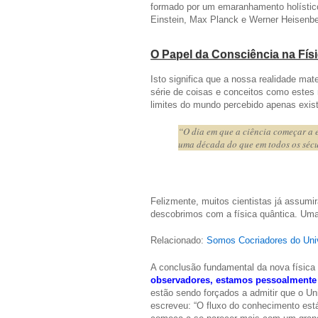
formado por um emaranhamento holístico 
Einstein, Max Planck e Werner Heisenber
O Papel da Consciência na Fís
Isto significa que a nossa realidade mat
série de coisas e conceitos como estes
limites do mundo percebido apenas exis
“O dia em que a ciência começar a e
uma década do que em todos os sécul
Felizmente, muitos cientistas já assumir
descobrimos com a física quântica. Uma 
Relacionado:
Somos Cocriadores do Uni
A conclusão fundamental da nova física
observadores, estamos pessoalmente 
estão sendo forçados a admitir que o Un
escreveu: “O fluxo do conhecimento est