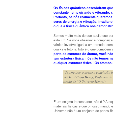
Os físicos quânticos descobriram que 
constantemente girando e vibrando, c
Portanto, se nós realmente queremos
seres de energia e vibração, irradiand
o que a física quântica nos demonstr
Somos muito mais do que aquilo que pe
esta luz. Se você observar a composi
vórtice invisível igual a um tornado, c
quarks e fótons. Isto é o que compõem 
perto da estrutura do átomo, você nã
tem estrutura física, nós não temos n
qualquer estrutura física ! Os átomos 
“Supere isso, e aceite a conclusão in
Richard Conn Henry
, Professor d
tirada de “O Universo Mental)
É um enigma interessante, não é ? A exp
materiais físicas e que o nosso mundo é
Universo não é um conjunto de partes fí