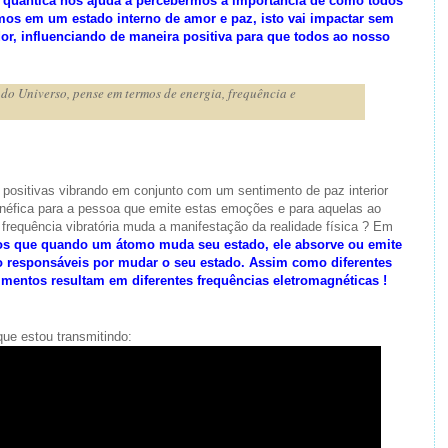
a quântica nos ajuda a percebermos a importância de como todos
mos em um estado interno de amor e paz, isto vai impactar sem
r, influenciando de maneira positiva para que todos ao nosso
do Universo, pense em termos de energia, frequência e
ositivas vibrando em conjunto com um sentimento de paz interior
néfica para a pessoa que emite estas emoções e para aquelas ao
 frequência vibratória muda a manifestação da realidade física ? Em
s que quando um átomo muda seu estado, ele absorve ou emite
o responsáveis por mudar o seu estado. Assim como diferentes
mentos resultam em diferentes frequências eletromagnéticas !
ue estou transmitindo: