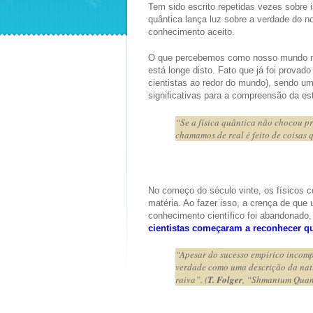
Tem sido escrito repetidas vezes sobre 
quântica lança luz sobre a verdade do 
conhecimento aceito.
O que percebemos como nosso mundo mate
está longe disto. Fato que já foi provad
cientistas ao redor do mundo), sendo um
significativas para a compreensão da est
“Se a física quântica não chocou p
chamamos de real é feito de coisas
No começo do século vinte, os físicos c
matéria. Ao fazer isso, a crença de que
conhecimento científico foi abandonado
cientistas começaram a reconhecer qu
“Apesar do sucesso empírico incompa
verdade como uma descrição da nat
raiva”. (
T. Folger
, “Shmantum Quan