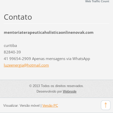
Web Traffic Count
Contato
mentoriaterapeuticaholisticaonlinenovak.com
curitiba
82840-39
41 99654-2909 Apenas mensagens via WhatsApp
luzeener
gia@hotm
ail.com
© 2013 Todos os direitos reservados.
Desenvolvido por
Webnode
Visualizar:
Versão móvel
|
Versão PC