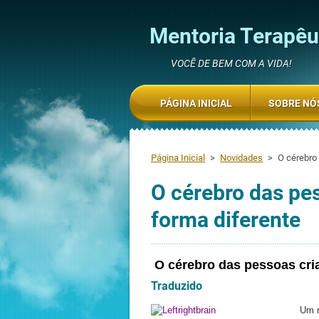
Mentoria Terapêut
VOCÊ DE BEM COM A VIDA!
PÁGINA INICIAL
SOBRE NÓ
Página Inicial
>
Novidades
>
O cérebro
O cérebro das pe
forma diferente
O cérebro das pessoas cria
Traduzido
Um n