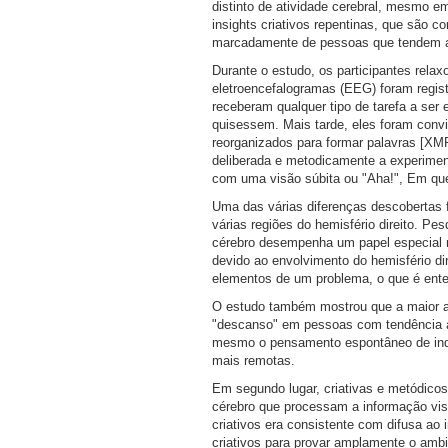
distinto de atividade cerebral, mesmo 
insights criativos repentinas, que são
marcadamente de pessoas que tendem a
Durante o estudo, os participantes rela
eletroencefalogramas (EEG) foram regist
receberam qualquer tipo de tarefa a ser
quisessem. Mais tarde, eles foram conv
reorganizados para formar palavras [X
deliberada e metodicamente a experiment
com uma visão súbita ou "Aha!", Em qu
Uma das várias diferenças descobertas f
várias regiões do hemisfério direito. Pes
cérebro desempenha um papel especial 
devido ao envolvimento do hemisfério di
elementos de um problema, o que é ent
O estudo também mostrou que a maior at
"descanso" em pessoas com tendência a 
mesmo o pensamento espontâneo de indi
mais remotas.
Em segundo lugar, criativas e metódicos
cérebro que processam a informação visu
criativos era consistente com difusa ao 
criativos para provar amplamente o amb