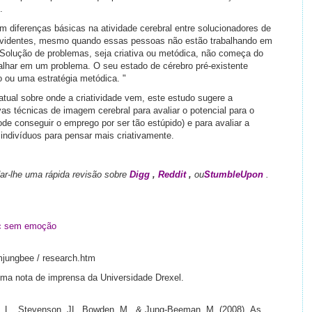
.
 diferenças básicas na atividade cerebral entre solucionadores de
 evidentes, mesmo quando essas pessoas não estão trabalhando em
olução de problemas, seja criativa ou metódica, não começa do
lhar em um problema. O seu estado de cérebro pré-existente
 ou uma estratégia metódica. "
atual sobre onde a criatividade vem, este estudo sugere a
as técnicas de imagem cerebral para avaliar o potencial para o
de conseguir o emprego por ser tão estúpido) e para avaliar a
indivíduos para pensar mais criativamente.
dar-lhe uma rápida revisão sobre
Digg
,
Reddit
,
ou
StumbleUpon
.
ic sem emoção
mjungbee / research.htm
uma nota de imprensa da Universidade Drexel.
e, L., Stevenson, JL, Bowden, M., & Jung-Beeman, M. (2008). As