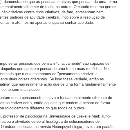
), demonstrando que as pessoas criativas que pensam de uma forma
amentalmente diferente de todos os outros. O estudo mostrou que os
s não-criativas contra tipos criativos, de fato, apresentam bem
rentes padrões de atividade cerebral, indo sobre a resolução de
lemas, e até mesmo apenas enquanto sonhar acordado.
tempo se as pessoas que pensam "criativamente" são capazes de
te daqueles que parecem pensar de uma forma mais metódica. No
umentado que o que chamamos de "pensamento criativo" e
mente duas coisas diferentes.
Se isso fosse verdade, então as
iativa" que não realmente acho que de uma forma fundamentalmente
s como sem criatividade.
entam que o pensamento criativo é fundamentalmente diferente de
ampo estiver certo, então aqueles que tendem a pensar de forma
neurologicamente diferente do que todos os outros.
, professor de psicologia na Universidade de Drexel e Mark Jung-
arou a atividade cerebral fisiológica de solucionadores de
s. O estudo publicado na revista Neuropsychologia, revela um padrão