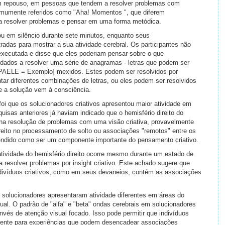
em repouso, em pessoas que tendem a resolver problemas com
 comumente referidos como "Aha! Momentos ", que diferem
 resolver problemas e pensar em uma forma metódica.
xou em silêncio durante sete minutos, enquanto seus
radas para mostrar a sua atividade cerebral. Os participantes não
 executada e disse que eles poderiam pensar sobre o que
idados a resolver uma série de anagramas - letras que podem ser
MPAELE = Exemplo] mexidos. Estes podem ser resolvidos por
ar diferentes combinações de letras, ou eles podem ser resolvidos
e a solução vem à consciência.
oi que os solucionadores criativos apresentou maior atividade em
quisas anteriores já haviam indicado que o hemisfério direito do
na resolução de problemas com uma visão criativa, provavelmente
reito no processamento de solto ou associações "remotos" entre os
endido como ser um componente importante do pensamento criativo.
ividade do hemisfério direito ocorre mesmo durante um estado de
resolver problemas por insight criativo. Este achado sugere que
víduos criativos, como em seus devaneios, contém as associações
 solucionadores apresentaram atividade diferentes em áreas do
al. O padrão de "alfa" e "beta" ondas cerebrais em solucionadores
invés de atenção visual focado. Isso pode permitir que indivíduos
iente para experiências que podem desencadear associações