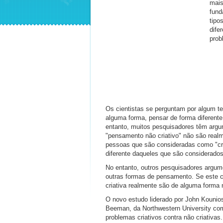
mais
fund
tipo
dife
prob
Os cientistas se perguntam por algum 
alguma forma, pensar de forma diferen
entanto, muitos pesquisadores têm arg
"pensamento não criativo" não são real
pessoas que são consideradas como "cr
diferente daqueles que são considerado
No entanto, outros pesquisadores argum
outras formas de pensamento. Se este c
criativa realmente são de alguma forma 
O novo estudo liderado por John Kounios
Beeman, da Northwestern University comp
problemas criativos contra não criativa