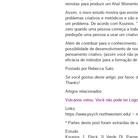
remotas para produzir um Aha! Momento
Assim, o novo estudo mostra que existem
problemas criativos e metódicos e são
um problema. De acordo com Kounios, "S
zero quando uma pessoa começa a traba
predispõe uma pessoa a usar um criativo
Além de contribuir para o conhecimento 
possibilidade de desenvolvimento de nov
pensamento criativo, (assim você não po
eficácia de métodos para a formação de 
Postado por Rebecca Sato.
Se você gostou deste artigo, por favor, 
Thanks!
Artigos relacionados:
Vulcanos vetou: Você não pode ter Log
Links:
https://www.psych.northwestern.edu/ ~ 
* Partes deste post foram extraídas de 
Estudo:
Kounios, J., Fleck, JI, Verde, DL, Payn