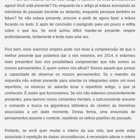
agora! Você está presente? Ou enquanto lia o artigo já estava acessando as
memórias do passado (recente ou distante), enquanto pensava também no
futuro? Se não estava presente, procure a partir de agora fazer a leitura
focando no texto. E após ter concluído o parágrafo pare um pouco e reflita
sobre o que leu. Se você achou difícil manter-se presente, respire
profundamente, lentamente e tente mais uma vez.
Pois bem, esse exercício simples pode nos levar à compreensão de que o
melhor presente que podemos dar a nós mesmos, em 2014, é estarmos
mais presentes! Isso nos possibilitará compreender que não somos os
nossos pensamentos. E quem somos nós afinal? Somos aquele que possui
a capacidade de observar os nossos pensamentos. Se o maestro da
orquestra não estiver presente para orientar os integrantes sobre um novo
repertório, os músicos só saberão tocar o repertório antigo, o que já
conhecem. É assim que funcionamos. Se nós não estamos conscientemente
presentes, para darmos novos comandos mentais, o subconsciente assume
o comando e busca na gigantesca biblioteca do cérebro as memórias
associadas a um dado momento. Dessa forma, uma enxurrada de
pensamentos assume o controle, repetindo os velhos padrões do passado.
Portanto, se você quer mudar o roteiro da sua vida, que pode estar
associado à repetição de dadas circunstâncias, é necessário alterar o roteiro