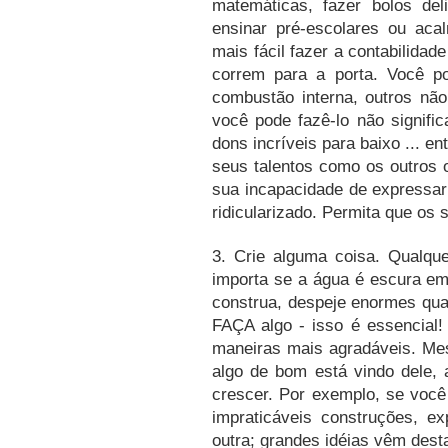
matemáticas, fazer bolos del
ensinar pré-escolares ou aca
mais fácil fazer a contabilida
correm para a porta.
Você po
combustão interna, outros nã
você pode fazê-lo não signif
dons incríveis para baixo ... e
seus talentos como os outros
sua incapacidade de expressar
ridicularizado.
Permita que os 
3.
Crie alguma coisa.
Qualqu
importa se a água é escura em
construa, despeje enormes qua
FAÇA algo - isso é essencial
maneiras mais agradáveis.
Mes
algo de bom está vindo dele,
crescer.
Por exemplo, se você 
impraticáveis construções, e
outra; grandes idéias vêm desta