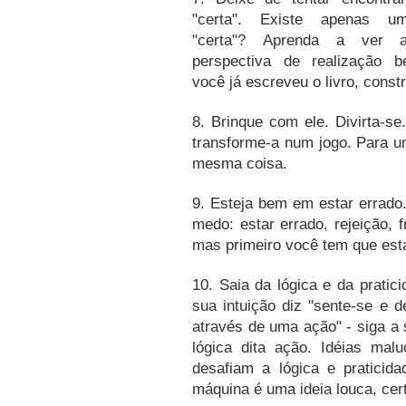
"certa".
Existe apenas um
"certa"?
Aprenda a ver a
perspectiva de realização b
você já escreveu o livro, constr
8.
Brinque com ele.
Divirta-se
transforme-a num jogo.
Para um
mesma coisa.
9.
Esteja bem em estar errado
medo: estar errado, rejeição, 
mas primeiro você tem que est
10.
Saia da lógica e da pratic
sua intuição diz "sente-se e de
através de uma ação" - siga a 
lógica dita ação.
Idéias mal
desafiam a lógica e praticid
máquina é uma ideia louca, cer