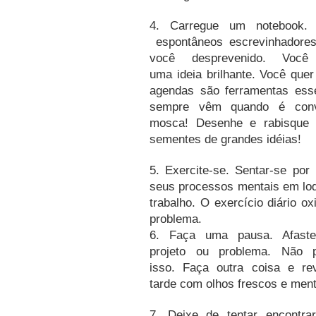
4.
Carregue um notebook
espontâneos escrevinhadore
você desprevenido.
Você
uma ideia brilhante.
Você quer
agendas são ferramentas esse
sempre vêm quando é conv
mosca!
Desenhe e rabisque 
sementes de grandes idéias!
5.
Exercite-se.
Sentar-se por
seus processos mentais em lo
trabalho.
O exercício diário ox
problema.
6.
Faça uma pausa.
Afast
projeto ou problema.
Não p
isso.
Faça outra coisa e rev
tarde com olhos frescos e ment
7.
Deixe de tentar encontra