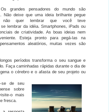
.
Os grandes pensadores do mundo são
s.
Não deixe que uma ideia brilhante pegue
 não quer lembrar que você teve
 se lembrar da idéia.
Smartphones, iPads ou
nciais de criatividade.
As boas ideias nem
eniente.
Esteja pronto para pegá-las na
pensamentos aleatórios, muitas vezes são
 longos períodos transforma o seu sangue e
do.
Faça caminhadas rápidas durante o dia de
igena o cérebro e o afasta de seu projeto ou
e-se de seu
ense sobre
isite-o mais
e fresca.
r a resposta