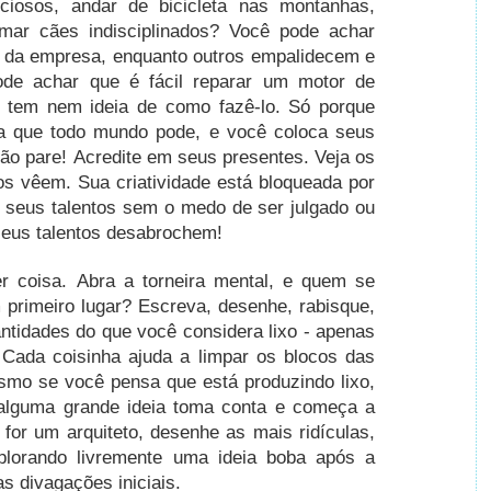
iciosos, andar de bicicleta nas montanhas,
lmar cães indisciplinados?
Você pode achar
de da empresa, enquanto outros empalidecem e
de achar que é fácil reparar um motor de
o tem nem ideia de como fazê-lo.
Só porque
ica que todo mundo pode, e você coloca seus
ntão pare!
Acredite em seus presentes.
Veja os
 os vêem.
Sua criatividade está bloqueada por
 seus talentos sem o medo de ser julgado ou
seus talentos desabrochem!
er coisa.
Abra a torneira mental, e quem se
 primeiro lugar?
Escreva, desenhe, rabisque,
ntidades do que você considera lixo - apenas
!
Cada coisinha ajuda a limpar os blocos das
mo se você pensa que está produzindo lixo,
 alguma grande ideia toma conta e começa a
for um arquiteto, desenhe as mais ridículas,
xplorando livremente uma ideia boba após a
s divagações iniciais.