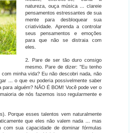
natureza, ouça música ... clareie
pensamentos estressantes de sua
mente para desbloquear sua
criatividade.
Aprenda a controlar
seus pensamentos e emoções
para que não se distraia com
eles.
2.
Pare de ser tão duro consigo
mesmo.
Pare de dizer: "Eu tenho
z com minha vida?
Eu não descobri nada, não
gar ... o que eu poderia possivelmente saber
ença para alguém? NÃO É BOM!
Você pode ver o
 maioria de nós fazemos isso regularmente e
os).
Porque esses talentos vem naturalmente
ticamente que eles não valem nada ... mas
m com sua capacidade de dominar fórmulas