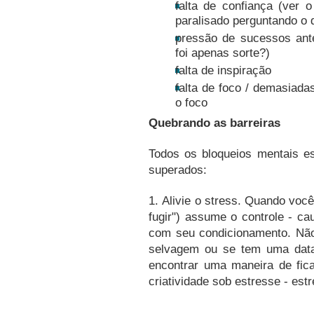
falta de confiança (ver o
paralisado perguntando o 
pressão de sucessos ante
foi apenas sorte?)
falta de inspiração
falta de foco / demasiada
o foco
Quebrando as barreiras
Todos os bloqueios mentais e
superados:
1.
Alivie o stress.
Quando você 
fugir") assume o controle - ca
com seu condicionamento.
Não
selvagem ou se tem uma data
encontrar uma maneira de fic
criatividade sob estresse - est