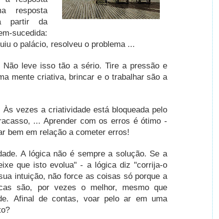
a resposta
 partir da
em-sucedida:
uiu o palácio, resolveu o problema ...
.
Não leve isso tão a sério.
Tire a pressão e
a mente criativa, brincar e o trabalhar são a
.
Às vezes a criatividade está bloqueada pelo
fracasso, ... Aprender com os erros é ótimo -
ar bem em relação a cometer erros!
idade.
A lógica não é sempre a solução.
Se a
ixe que isto evolua" - a lógica diz "corrija-o
sua intuição, não force as coisas só porque a
ucas são, por vezes o melhor, mesmo que
ade.
Afinal de contas, voar pelo ar em uma
to?