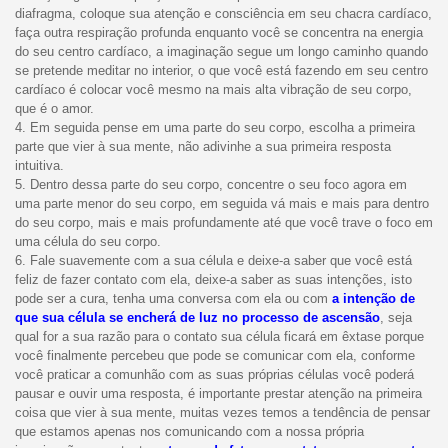
diafragma, coloque sua atenção e consciência em seu chacra cardíaco,
faça outra respiração profunda enquanto você se concentra na energia
do seu centro cardíaco, a imaginação segue um longo caminho quando
se pretende meditar no interior, o que você está fazendo em seu centro
cardíaco é colocar você mesmo na mais alta vibração de seu corpo,
que é o amor.
4. Em seguida pense em uma parte do seu corpo, escolha a primeira
parte que vier à sua mente, não adivinhe a sua primeira resposta
intuitiva.
5. Dentro dessa parte do seu corpo, concentre o seu foco agora em
uma parte menor do seu corpo, em seguida vá mais e mais para dentro
do seu corpo, mais e mais profundamente até que você trave o foco em
uma célula do seu corpo.
6. Fale suavemente com a sua célula e deixe-a saber que você está
feliz de fazer contato com ela, deixe-a saber as suas intenções, isto
pode ser a cura, tenha uma conversa com ela ou com
a intenção de
que sua célula se encherá de luz no processo de ascensão
, seja
qual for a sua razão para o contato sua célula ficará em êxtase porque
você finalmente percebeu que pode se comunicar com ela, conforme
você praticar a comunhão com as suas próprias células você poderá
pausar e ouvir uma resposta, é importante prestar atenção na primeira
coisa que vier à sua mente, muitas vezes temos a tendência de pensar
que estamos apenas nos comunicando com a nossa própria