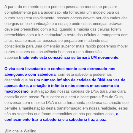
A partir do momento que a primeira pessoa no mundo se preparar
completamente para a ascensão, ela fornecerá um modelo para os
outros seguirem rapidamente, nossos corpos devem ser depurados das
energias de baixa vibração e o espaço onde essas energias estavam
deve ser preenchido com a luz, quando a maioria das células forem
preenchidas com a luz estimulará o resto das células a irromperem com
a luz, quanto mais as pessoas se prepararem mudando sua
consciência para uma dimensão superior mais rápido poderemos mover
partes maiores da consciência humana a uma dimensão
superior,
finalmente esta consciência se tornará UM novamente
.
O véu será levantado e o conhecimento será derramado nos
abençoando com sabedoria
, com esta sabedoria poderemos
descobrir que há
um número infinito de cadeias de DNA em vez de
apenas doze, a criação é infinita e nós somos microcosmo do
macrocosmo
, a ativação das nossas cadeias de DNA trará uma clara
conexão com nosso Eu superior que será a base para a Era de Ouro,
conversar com o nosso DNA é uma ferramenta poderosa da criação que
permite a manifestação desta transformação em nossa realidade, estes
são os segredos que foram escondidos de nós por muitos anos,
o
conhecimento traz a sabedoria e a sabedoria traz a paz
.
@Michelle Walling