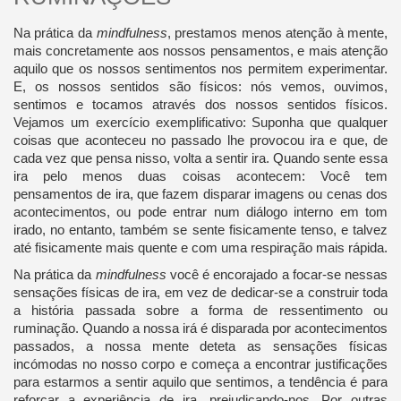
Na prática da
mindfulness
, prestamos menos atenção à mente,
mais concretamente aos nossos pensamentos, e mais atenção
aquilo que os nossos sentimentos nos permitem experimentar.
E, os nossos sentidos são físicos: nós vemos, ouvimos,
sentimos e tocamos através dos nossos sentidos físicos.
Vejamos um exercício exemplificativo: Suponha que qualquer
coisas que aconteceu no passado lhe provocou ira e que, de
cada vez que pensa nisso, volta a sentir ira. Quando sente essa
ira pelo menos duas coisas acontecem: Você tem
pensamentos de ira, que fazem disparar imagens ou cenas dos
acontecimentos, ou pode entrar num diálogo interno em tom
irado, no entanto, também se sente fisicamente tenso, e talvez
até fisicamente mais quente e com uma respiração mais rápida.
Na prática da
mindfulness
você é encorajado a focar-se nessas
sensações físicas de ira, em vez de dedicar-se a construir toda
a história passada sobre a forma de ressentimento ou
ruminação. Quando a nossa irá é disparada por acontecimentos
passados, a nossa mente deteta as sensações físicas
incómodas no nosso corpo e começa a encontrar justificações
para estarmos a sentir aquilo que sentimos, a tendência é para
reforçar a experiência de ira, prejudicando-nos. Por outras