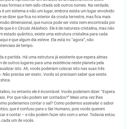
versas formas e tem sido citada sob outros nomes. Na verdade,
s é um sistema e não um lugar, embora exista um lugar envolvido
e-se dizer que fica no interior da crosta terrestre, mas fica mais
ensão dimensional, que nunca pode ser vista nem encontrada por
 que é o Círculo Akáshico. Ele é de natureza cristalina, mas não
 estado quântico, existe uma estrutura cristalina para cada
aqui e que algum dia esteve. Ela está no “agora”, não
tenciais de tempo.
a e partida. Há uma estrutura já existente que espera almas
m de outros lugares para uma existência neste planeta pela
ualizar isto. Ah, vocês poderiam colocar isto nas suas três
. Não precisa ser exato. Vocês só precisam saber que existe.
áshica.
alino, no entanto ele é incontável. Vocês poderiam dizer: “Espera
istais. Por que não podem ser contados?” Mais uma vez lhes
como poderíamos contar o sal? Como podemos assinalar o sabor
tico, que é confuso para o Ser Humano, pois vocês querem
ificar e contar – e não podem fazer isto com o amor. Todavia estou
ra cada um de vocês.