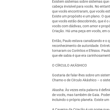
Existem sistemas sobre sistemas que
cabeça invisível para vocês. No entan
que vocês encontraram, que vocês est
Existe um propósito e um plano. O que
que vocês estão descobrindo, que é o 
vocês com dádivas, com amor e propósi
Criação. Há uma peça em vocês, em ca
Então, Paulo estava canalizando e o qu
reconhecimento de autoridade. Entreta
tornaram os Coríntios e Efésios. Paul
que ele sabia é que era carinhosamen
O CÍRCULO AKÁSHICO
Gostaria de falar-lhes sobre um siste
Chamo-o de Círculo Akáshico – o sis
Akasha: Às vezes esta palavra é defin
de vocês, mas também de Gaia. Podemo
incluindo o próprio planeta. Existe u
A Caverna da Criação é um nome que 