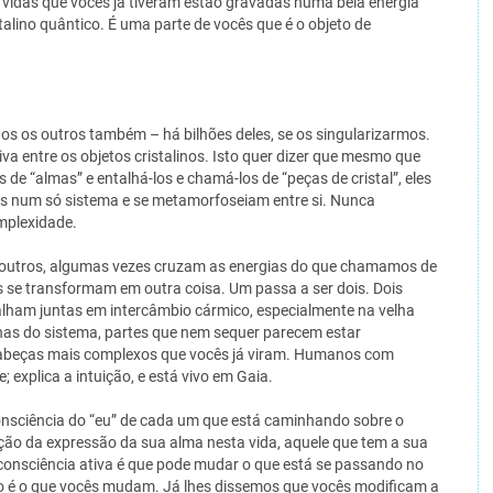
as vidas que vocês já tiveram estão gravadas numa bela energia
talino quântico. É uma parte de vocês que é o objeto de
os os outros também – há bilhões deles, se os singularizarmos.
va entre os objetos cristalinos. Isto quer dizer que mesmo que
de “almas” e entalhá-los e chamá-los de “peças de cristal”, eles
os num só sistema e se metamorfoseiam entre si. Nunca
omplexidade.
outros, algumas vezes cruzam as energias do que chamamos de
os se transformam em outra coisa. Um passa a ser dois. Dois
balham juntas em intercâmbio cármico, especialmente na velha
linas do sistema, partes que nem sequer parecem estar
cabeças mais complexos que vocês já viram. Humanos com
; explica a intuição, e está vivo em Gaia.
onsciência do “eu” de cada um que está caminhando sobre o
ção da expressão da sua alma nesta vida, aquele que tem a sua
onsciência ativa é que pode mudar o que está se passando no
Isto é o que vocês mudam. Já lhes dissemos que vocês modificam a