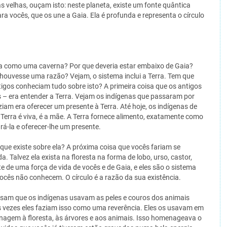
 velhas, ouçam isto: neste planeta, existe um fonte quântica
para vocês, que os une a Gaia. Ela é profunda e representa o círculo
da como uma caverna? Por que deveria estar embaixo de Gaia?
 houvesse uma razão? Vejam, o sistema inclui a Terra. Tem que
ntigos conheciam tudo sobre isto? A primeira coisa que os antigos
s – era entender a Terra. Vejam os indígenas que passaram por
aziam era oferecer um presente à Terra. Até hoje, os indígenas de
Terra é viva, é a mãe. A Terra fornece alimento, exatamente como
nrá-la e oferecer-lhe um presente.
a que existe sobre ela? A próxima coisa que vocês fariam se
. Talvez ela exista na floresta na forma de lobo, urso, castor,
 de uma força de vida de vocês e de Gaia, e eles são o sistema
vocês não conhecem. O círculo é a razão da sua existência.
nsam que os indígenas usavam as peles e couros dos animais
 vezes eles faziam isso como uma reverência. Eles os usavam em
agem à floresta, às árvores e aos animais. Isso homenageava o