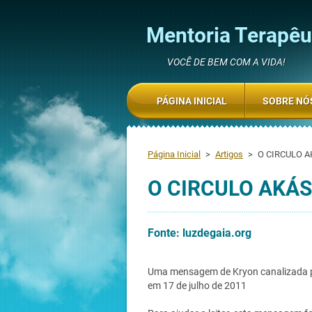
Mentoria Terapêut
VOCÊ DE BEM COM A VIDA!
PÁGINA INICIAL
SOBRE NÓ
Página Inicial
>
Artigos
>
O CIRCULO 
O CIRCULO AK
Fonte: luzdegaia.org
Uma mensagem de Kryon canalizada po
em 17 de julho de 2011