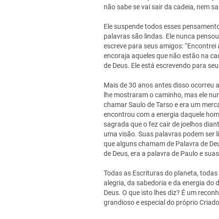
não sabe se vai sair da cadeia, nem sab
Ele suspende todos esses pensamento
palavras são lindas. Ele nunca pensou
escreve para seus amigos: “Encontrei a
encoraja aqueles que não estão na ca
de Deus. Ele está escrevendo para se
Mais de 30 anos antes disso ocorreu 
lhe mostraram o caminho, mas ele nu
chamar Saulo de Tarso e era um merca
encontrou com a energia daquele hom
sagrada que o fez cair de joelhos dian
uma visão. Suas palavras podem ser l
que alguns chamam de Palavra de Deus
de Deus, era a palavra de Paulo e sua
Todas as Escrituras do planeta, todas
alegria, da sabedoria e da energia d
Deus. O que isto lhes diz? É um reco
grandioso e especial do próprio Criado