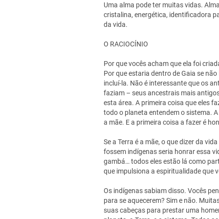
Uma alma pode ter muitas vidas. Almas
cristalina, energética, identificadora 
da vida.
O RACIOCÍNIO
Por que vocês acham que ela foi cria
Por que estaria dentro de Gaia se não
incluí-la. Não é interessante que os a
faziam – seus ancestrais mais antigo
esta área. A primeira coisa que eles f
todo o planeta entendem o sistema. A 
a mãe. E a primeira coisa a fazer é ho
Se a Terra é a mãe, o que dizer da vid
fossem indígenas seria honrar essa vida
gambá… todos eles estão lá como parte
que impulsiona a espiritualidade que 
Os indígenas sabiam disso. Vocês pe
para se aquecerem? Sim e não. Muitas
suas cabeças para prestar uma homen