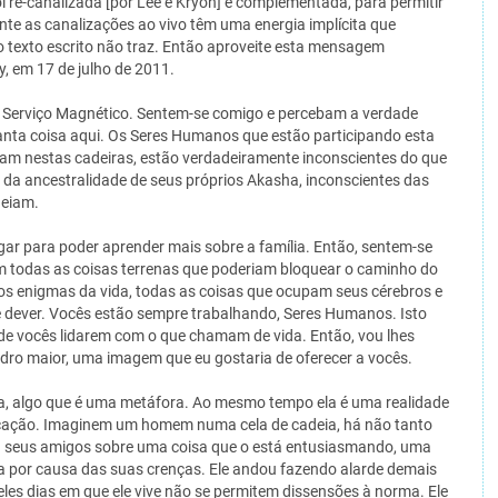
oi re-canalizada [por Lee e Kryon] e complementada, para permitir
te as canalizações ao vivo têm uma energia implícita que
 texto escrito não traz. Então aproveite esta mensagem
, em 17 de julho de 2011.
o Serviço Magnético. Sentem-se comigo e percebam a verdade
anta coisa aqui. Os Seres Humanos que estão participando esta
ntam nestas cadeiras, estão verdadeiramente inconscientes do que
s da ancestralidade de seus próprios Akasha, inconscientes das
deiam.
ugar para poder aprender mais sobre a família. Então, sentem-se
todas as coisas terrenas que poderiam bloquear o caminho do
s enigmas da vida, todas as coisas que ocupam seus cérebros e
 dever. Vocês estão sempre trabalhando, Seres Humanos. Isto
 de vocês lidarem com o que chamam de vida. Então, vou lhes
dro maior, uma imagem que eu gostaria de oferecer a vocês.
a, algo que é uma metáfora. Ao mesmo tempo ela é uma realidade
icação. Imaginem um homem numa cela de cadeia, há não tanto
ra seus amigos sobre uma coisa que o está entusiasmando, uma
ia por causa das suas crenças. Ele andou fazendo alarde demais
les dias em que ele vive não se permitem dissensões à norma. Ele