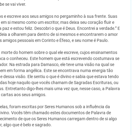
e se vai viver.
s e escreve aos seus amigos no pergaminho à sua frente. Suas
 em si mesmo como um escritor, mas deixa seu coração fluir e
 paz e estou feliz. Descobri o que é Deus. Encontrei a verdade.” E
deia a olharem para dentro de si mesmos e encontrarem o amor
us amigos pessoais em Corinto e Éfeso, e seu nome é Paulo.
a morte do homem sobre o qual ele escreve, cujos ensinamentos
nca o conheceu. Este homem que está escrevendo costumava se
dor. Na estrada para Damasco, ele teve uma visão na qual se
em em forma angélica. Este se encontrava numa energia tão
te dessa visão. Ele sentiu o que é divino e sabia que estava tendo
idas hoje naquilo que vocês chamam de Sagradas Escrituras, ou
. Entretanto digo-lhes mais uma vez que, nesse caso, a Palavra
s cartas aos seus amigos.
 elas, foram escritas por Seres Humanos sob a influência da
o divino. Vocês têm chamado estes documentos de Palavra de
nhecimento de que os Seres Humanos carregam dentro de si algo
r, algo que é belo e sagrado.