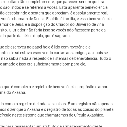
 se ocultam tão completamente, que parecem ser um quebra-
to são lindos e se referem a vocês. Esta aparente benevolência
ão descobrindo e sentem que apreciam, é absolutamente real.
 vocês chamam de Deus e Espírito é família, e essa benevolência
amor de Deus, é a disposição do Criador do Universo de vir a
to. O Criador não faria isso se vocês não fizessem parte da
da parte da hélice dupla, que é sagrada.
e ele escreveu no papel hoje é lido com reverência e
nto, ele só estava escrevendo cartas aos amigos, as quais se
o não sabia nada a respeito de sistemas de benevolência. Tudo o
te amado e isso era suficientemente bom para ele.
ma que é complexo e repleto de benevolência, propósito e amor.
tema do Akasha.
ida como o registro de todas as coisas. É um registro não apenas
s dizer que o Akasha é o registro de todas as coisas do planeta,
m círculo neste sistema que chamaremos de Círculo Akáshico.
dei para representar um atributo de armazenamento deste