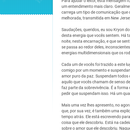
Para ajudar o leitor, esta mensagem f
um entendimento mais claro. Geralmen
carrega um tipo de comunicação que o
melhorada, transmitida em New Jersey
Saudações, queridos, eu sou Kryon d
desta energia que vocês sentem. Há t
noite, nesta encarnação, e que se se
se passa ao redor deles, inconsciente
energias multidimensionais que os ro
Cada um de vocês foi trazido a este l
comigo por um momento e suspendam 
amor puro da paz. Suspendam todos o
aquilo que vocês chamam de senso de
faz parte da sobrevivência. É a forma
pedir que suspendam isso. Há um qua
Mais uma vez lhes apresento, no agor
que, por sua vez, é também uma expl
tempo atrás. Ele está escrevendo pa
coisa que ele descobriu. Está na cade
sobre o amor que ele descobriu. Naque