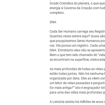
Grade Cristalina do planeta, o que qu
energia à Caverna da Criação com tu
complexo.
DNA
Cada Ser Humano carrega seu Registro
Quantas vezes esteve aqui? Quais são 
que pouquíssimos Seres Humanos pos
vez. Ela possui um registro. Cada u
DNA. Entretanto elas não se apresenta
lêem o que tem sido chamado de “vida
se encontram na superfície, misturada
As mais profundas de todas as vidas 
estão todas juntas. Não há nenhuma 
organizada por data. Eles as vêem co
um leitor de vidas passadas e perguntar
for mais antiga?” isto é engraçado! I
para uma das vidas mais profundas que
A Lemúria existiu há milhões de anos 