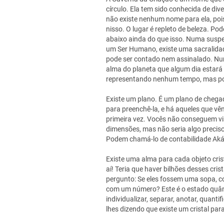
círculo. Ela tem sido conhecida de di
não existe nenhum nome para ela, poi
nisso. O lugar é repleto de beleza. Pod
abaixo ainda do que isso. Numa susp
um Ser Humano, existe uma sacralidade
pode ser contado nem assinalado. Num
alma do planeta que algum dia estará 
representando nenhum tempo, mas po
Existe um plano. É um plano de chegad
para preenchê-la, e há aqueles que vê
primeira vez. Vocês não conseguem vis
dimensões, mas não seria algo preciso
Podem chamá-lo de contabilidade Ak
Existe uma alma para cada objeto crist
aí! Teria que haver bilhões desses cr
pergunto: Se eles fossem uma sopa, 
com um número? Este é o estado quân
individualizar, separar, anotar, quant
lhes dizendo que existe um cristal pa