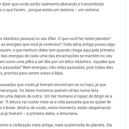
er dizer que vocês estão realmente alterando e transmitindo
do o que fazem… porque existe um sistema – um sistema
 Akáshico pessoal no seu DNA. O que você fez neste planeta?
as energias que você já vivenciou? Toda alma antiga possui algo
suem, e que nenhum deles tem quando chega aqui pela primeira
ma das energias de cada uma das encarnações se mantém no seu
m como uma pilha a ser lida por um leitor Akáshico. Aqueles que
s passadas” lêem energias, não vidas passadas, pois todas elas
s, prontas para serem vistas e lidas.
passadas que vocês já tiveram encontram-se no topo, já que
hierarquia. Os Seres Humanos querem vê-las numa lista
mo uma depois da outra. Um Ser Humano é capaz de dirigir-se a
: “A leitura vai custar mais se a vida passada que eu quiser ler
sto é linear. Muitos de vocês, neste momento, estão despertando
 já tiveram – a primeira delas, a lemuriana.
como a civilização mais antiga, mais sustentada do planeta. Ela