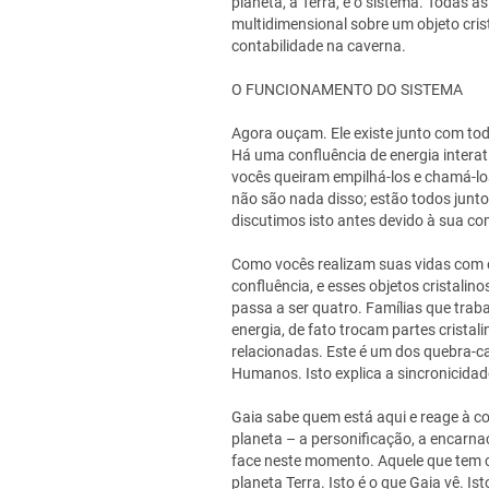
planeta, a Terra, e o sistema. Todas 
multidimensional sobre um objeto cris
contabilidade na caverna.
O FUNCIONAMENTO DO SISTEMA
Agora ouçam. Ele existe junto com tod
Há uma confluência de energia interati
vocês queiram empilhá-los e chamá-los 
não são nada disso; estão todos junt
discutimos isto antes devido à sua c
Como vocês realizam suas vidas com 
confluência, e esses objetos cristalin
passa a ser quatro. Famílias que tra
energia, de fato trocam partes crista
relacionadas. Este é um dos quebra-
Humanos. Isto explica a sincronicidade
Gaia sabe quem está aqui e reage à c
planeta – a personificação, a encarna
face neste momento. Aquele que tem c
planeta Terra. Isto é o que Gaia vê. 