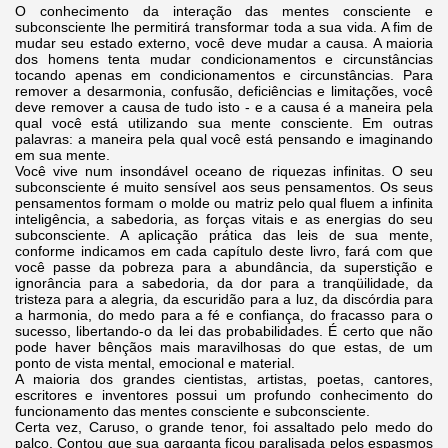
O conhecimento da interação das mentes consciente e
subconsciente lhe permitirá transformar toda a sua vida. A fim de
mudar seu estado externo, você deve mudar a causa. A maioria
dos homens tenta mudar condicionamentos e circunstâncias
tocando apenas em condicionamentos e circunstâncias. Para
remover a desarmonia, confusão, deficiências e limitações, você
deve remover a causa de tudo isto - e a causa é a maneira pela
qual você está utilizando sua mente consciente. Em outras
palavras: a maneira pela qual você está pensando e imaginando
em sua mente.
Você vive num insondável oceano de riquezas infinitas. O seu
subconsciente é muito sensível aos seus pensamentos. Os seus
pensamentos formam o molde ou matriz pelo qual fluem a infinita
inteligência, a sabedoria, as forças vitais e as energias do seu
subconsciente. A aplicação prática das leis de sua mente,
conforme indicamos em cada capítulo deste livro, fará com que
você passe da pobreza para a abundância, da superstição e
ignorância para a sabedoria, da dor para a tranqüilidade, da
tristeza para a alegria, da escuridão para a luz, da discórdia para
a harmonia, do medo para a fé e confiança, do fracasso para o
sucesso, libertando-o da lei das probabilidades. É certo que não
pode haver bênçãos mais maravilhosas do que estas, de um
ponto de vista mental, emocional e material.
A maioria dos grandes cientistas, artistas, poetas, cantores,
escritores e inventores possui um profundo conhecimento do
funcionamento das mentes consciente e subconsciente.
Certa vez, Caruso, o grande tenor, foi assaltado pelo medo do
palco. Contou que sua garganta ficou paralisada pelos espasmos