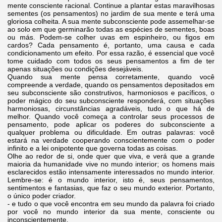
mente consciente racional. Continue a plantar estas maravilhosas
sementes (os pensamentos) no jardim de sua mente e terá uma
gloriosa colheita. A sua mente subconsciente pode assemelhar-se
ao solo em que germinarão todas as espécies de sementes, boas
ou más. Podem-se colher uvas em espinheiro, ou figos em
cardos? Cada pensamento é, portanto, uma causa e cada
condicionamento um efeito. Por essa razão, é essencial que você
tome cuidado com todos os seus pensamentos a fim de ter
apenas situações ou condições desejáveis.
Quando sua mente pensa corretamente, quando você
compreende a verdade, quando os pensamentos depositados em
seu subconsciente são construtivos, harmoniosos e pacíficos, o
poder mágico do seu subconsciente responderá, com situações
harmoniosas, circunstâncias agradáveis, tudo o que há de
melhor. Quando você começa a controlar seus processos de
pensamento, pode aplicar os poderes do subconsciente a
qualquer problema ou dificuldade. Em outras palavras: você
estará na verdade cooperando conscientemente com o poder
infinito e a lei onipotente que governa todas as coisas.
Olhe ao redor de si, onde quer que viva, e verá que a grande
maioria da humanidade vive no mundo interior; os homens mais
esclarecidos estão intensamente interessados no mundo interior.
Lembre-se: é o mundo interior, isto é, seus pensamentos,
sentimentos e fantasias, que faz o seu mundo exterior. Portanto,
o único poder criador.
- e tudo o que você encontra em seu mundo da palavra foi criado
por você no mundo interior da sua mente, consciente ou
inconscientemente.