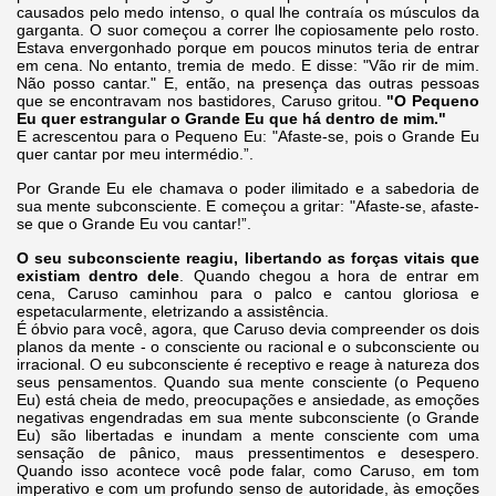
causados pelo medo intenso, o qual lhe contraía os músculos da
garganta. O suor começou a correr lhe copiosamente pelo rosto.
Estava envergonhado porque em poucos minutos teria de entrar
em cena. No entanto, tremia de medo. E disse: "Vão rir de mim.
Não posso cantar." E, então, na presença das outras pessoas
que se encontravam nos bastidores, Caruso gritou.
"O Pequeno
Eu quer estrangular o Grande Eu que há dentro de mim."
E acrescentou para o Pequeno Eu: "Afaste-se, pois o Grande Eu
quer cantar por meu intermédio.”.
Por Grande Eu ele chamava o poder ilimitado e a sabedoria de
sua mente subconsciente. E começou a gritar: "Afaste-se, afaste-
se que o Grande Eu vou cantar!”.
O seu subconsciente reagiu, libertando as forças vitais que
existiam dentro dele
. Quando chegou a hora de entrar em
cena, Caruso caminhou para o palco e cantou gloriosa e
espetacularmente, eletrizando a assistência.
É óbvio para você, agora, que Caruso devia compreender os dois
planos da mente - o consciente ou racional e o subconsciente ou
irracional. O eu subconsciente é receptivo e reage à natureza dos
seus pensamentos. Quando sua mente consciente (o Pequeno
Eu) está cheia de medo, preocupações e ansiedade, as emoções
negativas engendradas em sua mente subconsciente (o Grande
Eu) são libertadas e inundam a mente consciente com uma
sensação de pânico, maus pressentimentos e desespero.
Quando isso acontece você pode falar, como Caruso, em tom
imperativo e com um profundo senso de autoridade, às emoções