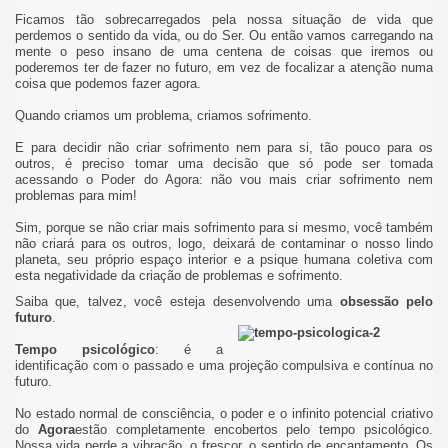
Ficamos tão sobrecarregados pela nossa situação de vida que
perdemos o sentido da vida, ou do Ser. Ou então vamos carregando na
mente o peso insano de uma centena de coisas que iremos ou
poderemos ter de fazer no futuro, em vez de focalizar a atenção numa
coisa que podemos fazer agora.
Quando criamos um problema, criamos sofrimento.
E para decidir não criar sofrimento nem para si, tão pouco para os
outros, é preciso tomar uma decisão que só pode ser tomada
acessando o Poder do Agora: não vou mais criar sofrimento nem
problemas para mim!
Sim, porque se não criar mais sofrimento para si mesmo, você também
não criará para os outros, logo, deixará de contaminar o nosso lindo
planeta, seu próprio espaço interior e a psique humana coletiva com
esta negatividade da criação de problemas e sofrimento.
Saiba que, talvez, você esteja desenvolvendo uma
obsessão pelo
futuro
.
Tempo psicológico
: é a
identificação com o passado e uma projeção compulsiva e contínua no
futuro.
No estado normal de consciência, o poder e o infinito potencial criativo
do
Agora
estão completamente encobertos pelo tempo psicológico.
Nossa vida perde a vibração, o frescor, o sentido de encantamento. Os