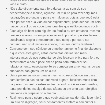
você é grato.
Não salte diretamente para fora da cama ao som de seu
despertador pela manhã, aguarde um minuto para fazer algumas
respirações profundas e pense em algumas coisas que você está
feliz por ter em sua vida ou por experimentar, pode ser por um belo
nascer do sol ou os cobertores quentes que estão cobrindo você.
Faça algo de bom para alguém da família ou um estranho, mesmo
que seja apenas um elogio agradecendo por algo que eles fizeram,
espalhando alegria e mostrando o seu apreço por outro ser
humano, não só iluminando a você, mas aos outros também !
Converse com seu cônjuge ou o melhor amigo no final do dia sobre
o que você está grato, estas conversas diárias são mais
interessantes do que perguntar se eles levaram o lixo para fora ou
alimentaram o cão e pode abrir a porta para fortalecer seu
relacionamento, especialmente se começarem a nomear as coisas
que vocês são gratos um no outro.
Deixe pequenas notas para si mesmo no escritório ou em casa
para lembrá-lo das coisas que você é grato, funciona muito bem
naqueles momentos estressantes fazendo você se sentir melhor,
tente prende-los na alça da sua xícara ou em uma das refeições
que você vai preparar no outro dia.
Realmente pense sobre o que você está pensando, não, isso não é
um erro de digitação, seus pensamentos afetam o seu humor e