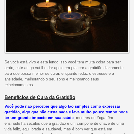
Se você está vivo e está lendo isso você tem muita coisa para ser
grato, este artigo vai lhe dar apoio em praticar a gratidão diariamente
para que possa melhor se curar, enquanto reduz o estresse e a
ansiedade, melhorando o seu sono e melhorando seus
relacionamentos.
Benefícios de Cura da Gratidão
Você pode não perceber que algo tão simples como expressar
gratidão, algo que não custa nada e leva muito pouco tempo pode
ter um grande impacto em sua saúde
, mestres de Yoga têm
ensinado há séculos que a gratidão é um componente chave de uma
vida feliz, equilibrada e saudável, mas é bom ver que está em