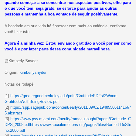
quando começar a se concentrar nos aspectos positivos, olhe para
o que você tem, seja grato, se esforce para ajudar as outras
pessoas e mantenha a boa vontade de seguir positivamente
.
A bondade em sua vida irá florescer com mais abundância, conforme
você fizer isto.
Agora é a minha vez: Estou enviando gratidão a você por ser como
você é e por fazer parte dessa comunidade maravilhosa
.
@Kimberly Snyder
Origem:
kimberlysnyder
Notas de rodapé:
[1]
https://greatergood.berkeley.edu/pdfs/GratitudePDFs/2Wood-
GratitudeWell-BeingReview.pdf
[2]
https://spp.sagepub.com/content/early/2011/09/02/194855061141667
5.abstract
[3]
https://www.psy.miami.edu/faculty/mmccullough/Papers/Gratitude_C
DPS_2008.pdf
https://www.socialemotions.org/page5/files/Bartlett.DeSte
no.2006.pdf