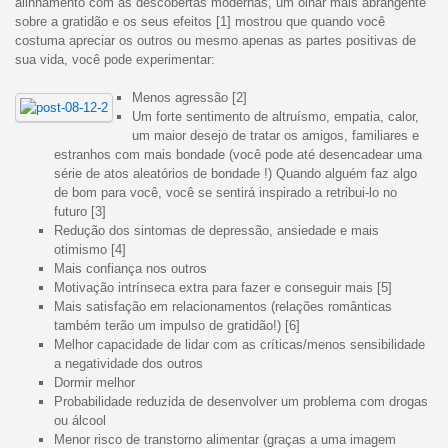
alinhamento com as descobertas modernas, um olhar mais abrangente
sobre a gratidão e os seus efeitos [1] mostrou que quando você
costuma apreciar os outros ou mesmo apenas as partes positivas de
sua vida, você pode experimentar:
Menos agressão [2]
Um forte sentimento de altruísmo, empatia, calor,
um maior desejo de tratar os amigos, familiares e
estranhos com mais bondade (você pode até desencadear uma
série de atos aleatórios de bondade !) Quando alguém faz algo
de bom para você, você se sentirá inspirado a retribui-lo no
futuro [3]
Redução dos sintomas de depressão, ansiedade e mais
otimismo [4]
Mais confiança nos outros
Motivação intrínseca extra para fazer e conseguir mais [5]
Mais satisfação em relacionamentos (relações românticas
também terão um impulso de gratidão!) [6]
Melhor capacidade de lidar com as críticas/menos sensibilidade
a negatividade dos outros
Dormir melhor
Probabilidade reduzida de desenvolver um problema com drogas
ou álcool
Menor risco de transtorno alimentar (graças a uma imagem