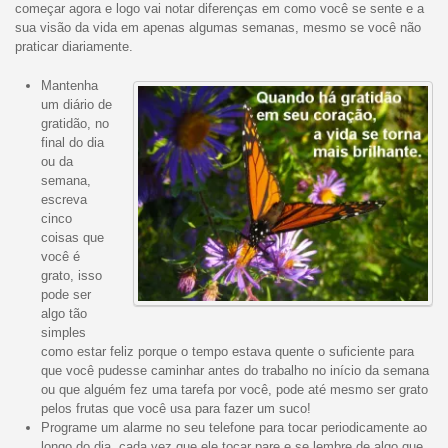
começar agora e logo vai notar diferenças em como você se sente e a
sua visão da vida em apenas algumas semanas, mesmo se você não
praticar diariamente.
Mantenha
um diário de
gratidão, no
final do dia
ou da
semana,
escreva
cinco
coisas que
você é
grato, isso
pode ser
algo tão
simples
como estar feliz porque o tempo estava quente o suficiente para
que você pudesse caminhar antes do trabalho no início da semana
ou que alguém fez uma tarefa por você, pode até mesmo ser grato
pelos frutas que você usa para fazer um suco!
Programe um alarme no seu telefone para tocar periodicamente ao
longo do dia, cada vez que ele tocar pare e se lembre de algo que