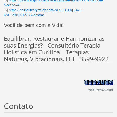
[4]
https://psychology.ucdavis.edu/Labs/emmons/PWT/index.cfm?
Section=4
[5]
https://onlinelibrary.wiley.com/doi/10.1111/j.1475-
6811.2010.01273.x/abstrac
Você de bem com a Vida!
Equilibrar, Restaurar e Harmonizar as
suas Energias? Consultório Terapia
Holística em Curitiba Terapias
Naturais, Vibracionais, EFT 3599-9922
Web Traffic Count
Contato