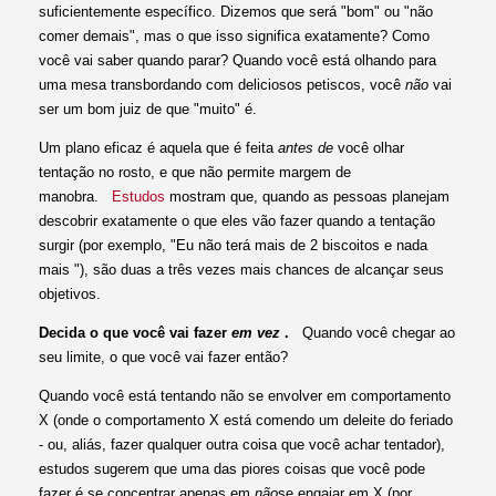
suficientemente específico. Dizemos que será "bom" ou "não
comer demais", mas o que isso significa exatamente? Como
você vai saber quando parar? Quando você está olhando para
uma mesa transbordando com deliciosos petiscos, você
não
vai
ser um bom juiz de que "muito" é.
Um plano eficaz é aquela que é feita
antes de
você olhar
tentação no rosto, e que não permite margem de
manobra.
Estudos
mostram que, quando as pessoas planejam
descobrir exatamente o que eles vão fazer quando a tentação
surgir (por exemplo, "Eu não terá mais de 2 biscoitos e nada
mais "), são duas a três vezes mais chances de alcançar seus
objetivos.
Decida o que você vai fazer
em vez
.
Quando você chegar ao
seu limite, o que você vai fazer então?
Quando você está tentando não se envolver em comportamento
X (onde o comportamento X está comendo um deleite do feriado
- ou, aliás, fazer qualquer outra coisa que você achar tentador),
estudos sugerem que uma das piores coisas que você pode
fazer é se concentrar apenas em
não
se engajar em X (por