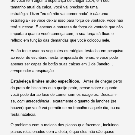
Se você tem alguma esperança de chegar 2014, em seu
tamanho atual da calça, você vai precisar de uma
estratégia. Dizer "eu só não vai comer nada" é
não
uma
estratégia - se você deixar isso para força de vontade, você não
terá sucesso. É apenas a natureza da força de vontade que não
importa o quanto você começa com, a sua força irá fluxo e
refluxo em função das demandas que você colocou nele.
Então tente usar as seguintes estratégias testadas em pesquisa
ao redor do escritório nesta temporada de férias, e você pode
apenas ser capaz de botão suas calças em 1 de Janeiro
,
sem
prender a respiração.
Estabeleça limites muito específicos.
Antes de chegar perto
do prato de biscoitos ou o queijo prato, pense sobre o quanto
você pode dar ao luxo de comer sem os exageros. Decidam-
se,
com antecedência
, exatamente o quanto de lanches (se
houver) que você vai permitir-se no trabalho naquele dia, ou na
festa natalícia.
O problema com a maioria dos planos que fazemos, incluindo
planos relacionados com a dieta, é que eles não são quase