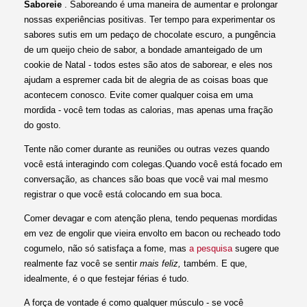
Saboreie
. Saboreando é uma maneira de aumentar e prolongar
nossas experiências positivas. Ter tempo para experimentar os
sabores sutis em um pedaço de chocolate escuro, a pungência
de um queijo cheio de sabor, a bondade amanteigado de um
cookie de Natal - todos estes são atos de saborear, e eles nos
ajudam a espremer cada bit de alegria de as coisas boas que
acontecem conosco. Evite comer qualquer coisa em uma
mordida - você tem todas as calorias, mas apenas uma fração
do gosto.
Tente não comer durante as reuniões ou outras vezes quando
você está interagindo com colegas.Quando você está focado em
conversação, as chances são boas que você vai mal mesmo
registrar o que você está colocando em sua boca.
Comer devagar e com atenção plena, tendo pequenas mordidas
em vez de engolir que vieira envolto em bacon ou recheado todo
cogumelo, não só satisfaça a fome, mas
a pesquisa
sugere que
realmente faz você se sentir
mais feliz,
também. E que,
idealmente, é o que festejar férias é tudo.
A força de vontade é como qualquer músculo - se você