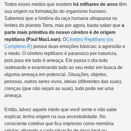
Todos esses medos que existem
há milhares de anos
têm
sua origem na formatação do organismo humano.
Sabemos que a história da raça humana ultrapassa os
limites do planeta Terra, mas por agora, basta saber que
a
parte mais primitiva do nosso cérebro é de origem
reptiliana (Paul MacLean).
O
Cérebro Reptiliano (ou
Complexo-R)
possui duas emoções básicas: a agressão e
o medo. O cérebro reptiliano é paranoico por natureza,
pois para ele tudo é ameaça. Ele passa o dia todo
rastreando e examinando tudo ao seu redor em busca de
alguma ameaça em potencial. Situações, objetos,
pessoas, outros seres vivos, ideias (diferentes das suas),
crenças (que não sejam as suas), tudo pode ser uma
ameaça.
Então, talvez aquele medo que você sente e não sabe
explicar, tenha origem na sua ancestralidade. No
consciente coletivo que fica impresso como memória
celular, ativando a cada situação de risco (real ou