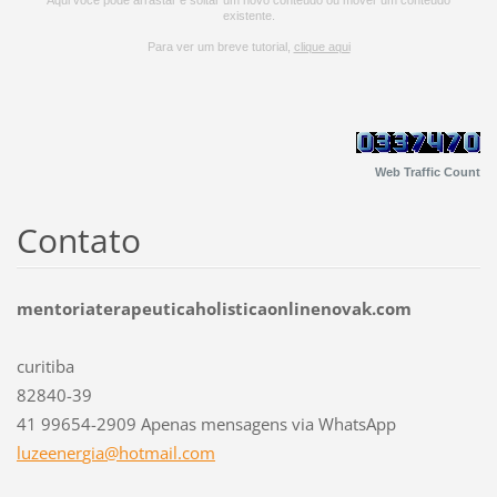
existente.
Para ver um breve tutorial,
clique aqui
Web Traffic Count
Contato
mentoriaterapeuticaholisticaonlinenovak.com
curitiba
82840-39
41 99654-2909 Apenas mensagens via WhatsApp
luzeener
gia@hotm
ail.com