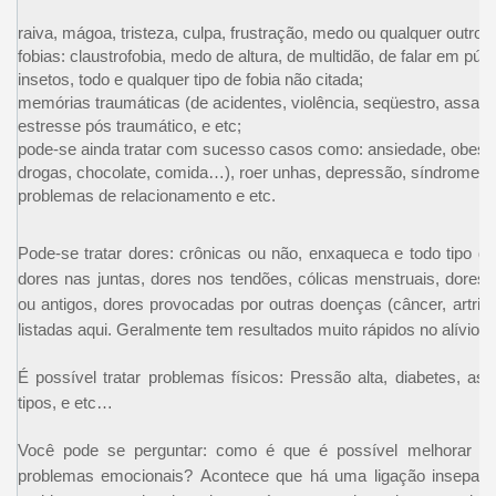
raiva, mágoa, tristeza, culpa, frustração, medo ou qualquer outro 
fobias: claustrofobia, medo de altura, de multidão, de falar em públi
insetos, todo e qualquer tipo de fobia não citada;
memórias traumáticas (de acidentes, violência, seqüestro, assalto
estresse pós traumático, e etc;
pode-se ainda tratar com sucesso casos como: ansiedade, obesidad
drogas, chocolate, comida…), roer unhas, depressão, síndrome do
problemas de relacionamento e etc.
Pode-se tratar dores: crônicas ou não, enxaqueca e todo tipo d
dores nas juntas, dores nos tendões, cólicas menstruais, dores
ou antigos, dores provocadas por outras doenças (câncer, artrit
listadas aqui. Geralmente tem resultados muito rápidos no alívio 
É possível tratar problemas físicos: Pressão alta, diabetes, asma
tipos, e etc…
Você pode se perguntar: como é que é possível melhorar m
problemas emocionais? Acontece que há uma ligação inseparáv