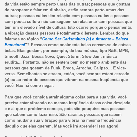
da vida estão sempre perto umas das outras; pessoas que gostam
de prosperar e falar em dinheiro, estão sempre perto umas das
outras; pessoas cultas têm relação com pessoas cultas e pessoas
com pouca cultura não conseguem se relacionar com pessoas que
tem um elevado nível de cultura. Isto ocorre porque o pensamento,
a vibração dessas pessoas é totalmente diferente. Lembra do que
falamos no tópico “
Como Ser Carismático (a) e Atraente – Beleza
Emocional
”? Pessoas emocionalmente belas cercam-se de coisas
belas. Elas gostam, por exemplo, de boa música, tipo R&B, MPB,
Smooth Jazz, Bossa Nova, Quiet Storm, Slow Jam, música
erudita… Portanto, não se sentem bem no mesmo ambiente das
pessoas que gostam de Funk, Brega, Arrocha, Calipso… E vice-
versa. Semelhantes se atraem, então, você sempre estará cercado
(a) ou ao redor de pessoas que vibram na mesma freqüência que
você. Não há como negar.
Para que você consiga atrair alguma coisa para a sua vida, você
precisa estar vibrando na mesma freqüência dessa coisa desejada,
e é aí que o problema começa, pois são pouquíssimas pessoas
que sabem como fazer isso. São raras as pessoas que sabem
como mudar a sua vibração para vibrar na mesma freqüência
daquilo que elas querem. Mas você irá aprender isso agora!