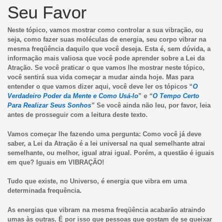
Seu Favor
Neste tópico, vamos mostrar como controlar a sua vibração, ou
seja, como fazer suas moléculas de energia, seu corpo vibrar na
mesma freqüência daquilo que você deseja. Esta é, sem dúvida, a
informação mais valiosa que você pode aprender sobre a Lei da
Atração. Se você praticar o que vamos lhe mostrar neste tópico,
você sentirá sua vida começar a mudar ainda hoje. Mas para
entender o que vamos dizer aqui, você deve ler os tópicos “
O
Verdadeiro Poder da Mente e Como Usá-lo
” e
“
O Tempo Certo
Para Realizar Seus Sonhos
”
Se você ainda não leu, por favor, leia
antes de prosseguir com a leitura deste texto.
Vamos começar lhe fazendo uma pergunta: Como você já deve
saber, a Lei da Atração é a lei universal na qual semelhante atrai
semelhante, ou melhor, igual atrai igual. Porém, a questão é iguais
em que? Iguais em VIBRAÇÃO!
Tudo que existe, no Universo, é energia que vibra em uma
determinada frequência.
As energias que vibram na mesma freqüência acabarão atraindo
umas às outras. É por isso que pessoas que gostam de se queixar