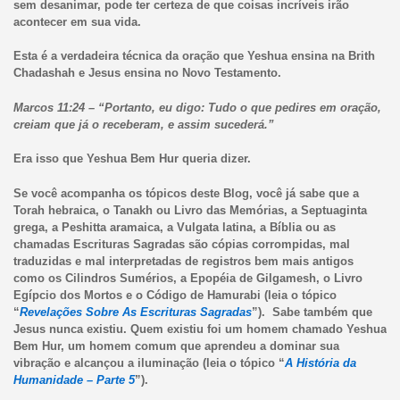
sem desanimar, pode ter certeza de que coisas incríveis irão
acontecer em sua vida.
Esta é a verdadeira técnica da oração que Yeshua ensina na Brith
Chadashah e Jesus ensina no Novo Testamento.
Marcos 11:24 – “Portanto, eu digo: Tudo o que pedires em oração,
creiam que já o receberam, e assim sucederá.”
Era isso que Yeshua Bem Hur queria dizer.
Se você acompanha os tópicos deste Blog, você já sabe que a
Torah hebraica, o Tanakh ou Livro das Memórias, a Septuaginta
grega, a Peshitta aramaica, a Vulgata latina, a Bíblia ou as
chamadas Escrituras Sagradas são cópias corrompidas, mal
traduzidas e mal interpretadas de registros bem mais antigos
como os Cilindros Sumérios, a Epopéia de Gilgamesh, o Livro
Egípcio dos Mortos e o Código de Hamurabi (leia o tópico
“
Revelações Sobre As Escrituras Sagradas
”). Sabe também que
Jesus nunca existiu. Quem existiu foi um homem chamado Yeshua
Bem Hur, um homem comum que aprendeu a dominar sua
vibração e alcançou a iluminação (leia o tópico “
A História da
Humanidade – Parte 5
”).