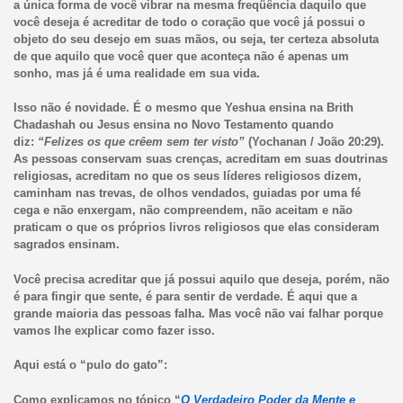
a única forma de você vibrar na mesma freqüência daquilo que
você deseja é acreditar de todo o coração que você já possui o
objeto do seu desejo em suas mãos, ou seja, ter certeza absoluta
de que aquilo que você quer que aconteça não é apenas um
sonho, mas já é uma realidade em sua vida.
Isso não é novidade. É o mesmo que Yeshua ensina na Brith
Chadashah ou Jesus ensina no Novo Testamento quando
diz:
“Felizes os que crêem sem ter visto”
(Yochanan / João 20:29).
As pessoas conservam suas crenças, acreditam em suas doutrinas
religiosas, acreditam no que os seus líderes religiosos dizem,
caminham nas trevas, de olhos vendados, guiadas por uma fé
cega e não enxergam, não compreendem, não aceitam e não
praticam o que os próprios livros religiosos que elas consideram
sagrados ensinam.
Você precisa acreditar que já possui aquilo que deseja, porém, não
é para fingir que sente, é para sentir de verdade. É aqui que a
grande maioria das pessoas falha. Mas você não vai falhar porque
vamos lhe explicar como fazer isso.
Aqui está o “pulo do gato”:
Como explicamos no tópico
“
O Verdadeiro Poder da Mente e