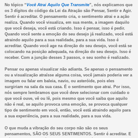
No tópico “
Você Atrai Aquilo Que Transmite
”, nós explicamos que
os 3 dígitos do código da Lei da Atração são Pensar, Sentir e Agir.
Sentir é acreditar. O pensamento cria, o sentimento atrai e a ação
realiza. Quando você visualiza, em sua mente, a imagem daquilo
que você deseja, você está criando. Isso é pensar, isso é pedir.
Quando você sente a emoção do seu desejo já realizado, você está
atraindo aquilo para a sua realidade, para a sua vida. Isso é
acreditar. Quando você age na direção do seu desejo, você está se
colocando na posição adequada, na direção do seu desejo. Isso é
receber. Com a junção desses 3 passos, o seu sonho é realizado.
Pensar ou apenas visualizar não adianta. Se apenas o pensamento
ou a visualização atraísse alguma coisa, você jamais poderia ver a
imagem ou falar em baleia, navio, ou asteróide, pois eles
surgiriam na sala da sua casa. É o sentimento que atrai. Por isso,
nós sempre lembramos que você deve selecionar com cuidado o
que você ouve, vê ou lê, pois mesmo que você saiba que aquilo
não é real, se aquilo provoca uma emoção, se provoca qualquer
tipo de sentimento em você, então, você está atraindo aquilo para
a sua experiência, para a sua realidade, para a sua vida.
O que muda a vibração do seu corpo não são os seus
pensamentos, SÃO OS SEUS SENTIMENTOS. Sentir é acreditar. E