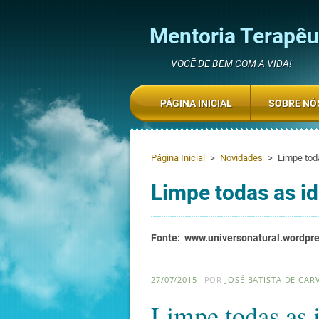
Mentoria Terapêut
VOCÊ DE BEM COM A VIDA!
PÁGINA INICIAL
SOBRE NÓ
Página Inicial
>
Novidades
>
Limpe tod
Limpe todas as i
Fonte: www.universonatural.wordpr
27/07/2015
POR
JOSÉ BATISTA DE CA
Limpe todas as i