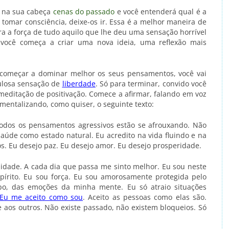
r na sua cabeça
cenas do passado
e você entenderá qual é a
 tomar consciência, deixe-os ir. Essa é a melhor maneira de
a a força de tudo aquilo que lhe deu uma sensação horrível
í, você começa a criar uma nova ideia, uma reflexão mais
começar a dominar melhor os seus pensamentos, você vai
bulosa sensação de
liberdade
. Só para terminar, convido você
editação de positivação. Comece a afirmar, falando em voz
mentalizando, como quiser, o seguinte texto:
odos os pensamentos agressivos estão se afrouxando. Não
aúde como estado natural. Eu acredito na vida fluindo e na
s. Eu desejo paz. Eu desejo amor. Eu desejo prosperidade.
ilidade. A cada dia que passa me sinto melhor. Eu sou neste
espírito. Eu sou força. Eu sou amorosamente protegida pelo
po, das emoções da minha mente. Eu só atraio situações
Eu me aceito como sou
. Aceito as pessoas como elas são.
aos outros. Não existe passado, não existem bloqueios. Só