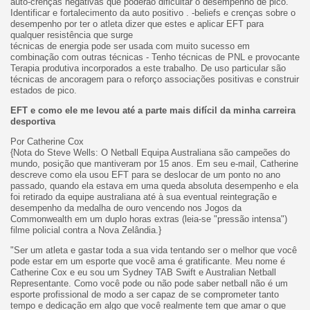
auto-crenças negativas que poderão dificultar o desempenho de pico.
Identificar e fortalecimento da auto positivo . -beliefs e crenças sobre o
desempenho por ter o atleta dizer que estes e aplicar EFT para
qualquer resistência que surge
técnicas de energia pode ser usada com muito sucesso em
combinação com outras técnicas - Tenho técnicas de PNL e provocante
Terapia produtiva incorporados a este trabalho. De uso particular são
técnicas de ancoragem para o reforço associações positivas e construir
estados de pico.
EFT e como ele me levou até a parte mais difícil da minha carreira
desportiva
Por Catherine Cox
{Nota do Steve Wells: O Netball Equipa Australiana são campeões do
mundo, posição que mantiveram por 15 anos. Em seu e-mail, Catherine
descreve como ela usou EFT para se deslocar de um ponto no ano
passado, quando ela estava em uma queda absoluta desempenho e ela
foi retirado da equipe australiana até à sua eventual reintegração e
desempenho da medalha de ouro vencendo nos Jogos da
Commonwealth em um duplo horas extras (leia-se "pressão intensa")
filme policial contra a Nova Zelândia.}
"Ser um atleta e gastar toda a sua vida tentando ser o melhor que você
pode estar em um esporte que você ama é gratificante. Meu nome é
Catherine Cox e eu sou um Sydney TAB Swift e Australian Netball
Representante. Como você pode ou não pode saber netball não é um
esporte profissional de modo a ser capaz de se comprometer tanto
tempo e dedicação em algo que você realmente tem que amar o que