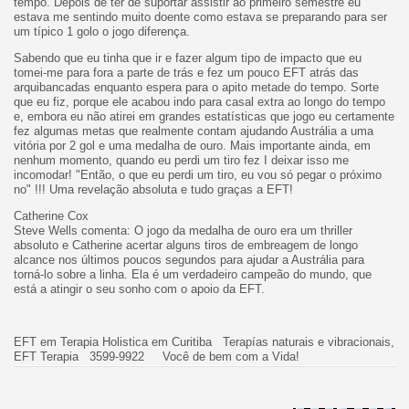
tempo. Depois de ter de suportar assistir ao primeiro semestre eu
estava me sentindo muito doente como estava se preparando para ser
um típico 1 golo o jogo diferença.
Sabendo que eu tinha que ir e fazer algum tipo de impacto que eu
tomei-me para fora a parte de trás e fez um pouco EFT atrás das
arquibancadas enquanto espera para o apito metade do tempo. Sorte
que eu fiz, porque ele acabou indo para casal extra ao longo do tempo
e, embora eu não atirei em grandes estatísticas que jogo eu certamente
fez algumas metas que realmente contam ajudando Austrália a uma
vitória por 2 gol e uma medalha de ouro. Mais importante ainda, em
nenhum momento, quando eu perdi um tiro fez I deixar isso me
incomodar! "Então, o que eu perdi um tiro, eu vou só pegar o próximo
no" !!! Uma revelação absoluta e tudo graças a EFT!
Catherine Cox
Steve Wells comenta: O jogo da medalha de ouro era um thriller
absoluto e Catherine acertar alguns tiros de embreagem de longo
alcance nos últimos poucos segundos para ajudar a Austrália para
torná-lo sobre a linha. Ela é um verdadeiro campeão do mundo, que
está a atingir o seu sonho com o apoio da EFT.
EFT em Terapia Holistica em Curitiba Terapías naturais e vibracionais,
EFT Terapia 3599-9922 Você de bem com a Vida!