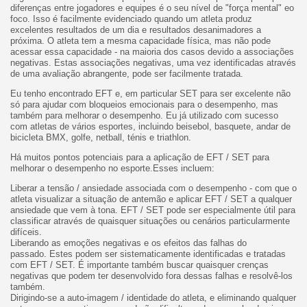
diferenças entre jogadores e equipes é o seu nível de "força mental" eo
foco. Isso é facilmente evidenciado quando um atleta produz
excelentes resultados de um dia e resultados desanimadores a
próxima. O atleta tem a mesma capacidade física, mas não pode
acessar essa capacidade - na maioria dos casos devido a associações
negativas. Estas associações negativas, uma vez identificadas através
de uma avaliação abrangente, pode ser facilmente tratada.
Eu tenho encontrado EFT e, em particular SET para ser excelente não
só para ajudar com bloqueios emocionais para o desempenho, mas
também para melhorar o desempenho.
Eu já utilizado com sucesso
com atletas de vários esportes, incluindo beisebol, basquete, andar de
bicicleta BMX, golfe, netball, ténis e triathlon.
Há muitos pontos potenciais para a aplicação de EFT / SET para
melhorar o desempenho no esporte.
Esses incluem:
Liberar a tensão / ansiedade associada com o desempenho - com que o
atleta visualizar a situação de antemão e aplicar EFT / SET a qualquer
ansiedade que vem à tona. EFT / SET pode ser especialmente útil para
classificar através de quaisquer situações ou cenários particularmente
difíceis.
Liberando as emoções negativas e os efeitos das falhas do
passado. Estes podem ser sistematicamente identificadas e tratadas
com EFT / SET. É importante também buscar quaisquer crenças
negativas que podem ter desenvolvido fora dessas falhas e resolvê-los
também.
Dirigindo-se a auto-imagem / identidade do atleta, e eliminando qualquer