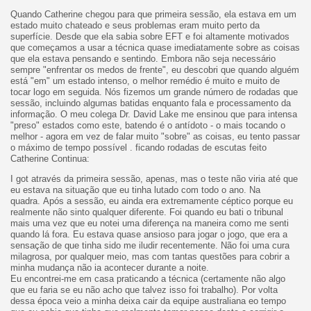
Quando Catherine chegou para que primeira sessão, ela estava em um
estado muito chateado e seus problemas eram muito perto da
superfície. Desde que ela sabia sobre EFT e foi altamente motivados
que começamos a usar a técnica quase imediatamente sobre as coisas
que ela estava pensando e sentindo. Embora não seja necessário
sempre "enfrentar os medos de frente", eu descobri que quando alguém
está "em" um estado intenso, o melhor remédio é muito e muito de
tocar logo em seguida. Nós fizemos um grande número de rodadas que
sessão, incluindo algumas batidas enquanto fala e processamento da
informação. O meu colega Dr. David Lake me ensinou que para intensa
"preso" estados como este, batendo é o antídoto - o mais tocando o
melhor - agora em vez de falar muito "sobre" as coisas, eu tento passar
o máximo de tempo possível . ficando rodadas de escutas feito
Catherine Continua:
I got através da primeira sessão, apenas, mas o teste não viria até que
eu estava na situação que eu tinha lutado com todo o ano. Na
quadra. Após a sessão, eu ainda era extremamente céptico porque eu
realmente não sinto qualquer diferente. Foi quando eu bati o tribunal
mais uma vez que eu notei uma diferença na maneira como me senti
quando lá fora. Eu estava quase ansioso para jogar o jogo, que era a
sensação de que tinha sido me iludir recentemente. Não foi uma cura
milagrosa, por qualquer meio, mas com tantas questões para cobrir a
minha mudança não ia acontecer durante a noite.
Eu encontrei-me em casa praticando a técnica (certamente não algo
que eu faria se eu não acho que talvez isso foi trabalho). Por volta
dessa época veio a minha deixa cair da equipe australiana eo tempo