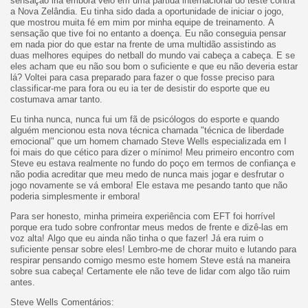
sensação iria embora veio em uma partida internacional do teste contra
a Nova Zelândia. Eu tinha sido dada a oportunidade de iniciar o jogo,
que mostrou muita fé em mim por minha equipe de treinamento. A
sensação que tive foi no entanto a doença. Eu não conseguia pensar
em nada pior do que estar na frente de uma multidão assistindo as
duas melhores equipes do netball do mundo vai cabeça a cabeça. E se
eles acham que eu não sou bom o suficiente e que eu não deveria estar
lá? Voltei para casa preparado para fazer o que fosse preciso para
classificar-me para fora ou eu ia ter de desistir do esporte que eu
costumava amar tanto.
Eu tinha nunca, nunca fui um fã de psicólogos do esporte e quando
alguém mencionou esta nova técnica chamada "técnica de liberdade
emocional" que um homem chamado Steve Wells especializada em I
foi mais do que cético para dizer o mínimo! Meu primeiro encontro com
Steve eu estava realmente no fundo do poço em termos de confiança e
não podia acreditar que meu medo de nunca mais jogar e desfrutar o
jogo novamente se vá embora! Ele estava me pesando tanto que não
poderia simplesmente ir embora!
Para ser honesto, minha primeira experiência com EFT foi horrível
porque era tudo sobre confrontar meus medos de frente e dizê-las em
voz alta! Algo que eu ainda não tinha o que fazer! Já era ruim o
suficiente pensar sobre eles! Lembro-me de chorar muito e lutando para
respirar pensando comigo mesmo este homem Steve está na maneira
sobre sua cabeça! Certamente ele não teve de lidar com algo tão ruim
antes.
Steve Wells Comentários: