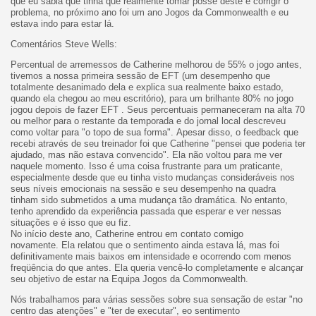
que eu sabia que tinha que realmente tomar posse deste e corrigir o
problema, no próximo ano foi um ano Jogos da Commonwealth e eu
estava indo para estar lá.
Comentários Steve Wells:
Percentual de arremessos de Catherine melhorou de 55% o jogo antes,
tivemos a nossa primeira sessão de EFT (um desempenho que
totalmente desanimado dela e explica sua realmente baixo estado,
quando ela chegou ao meu escritório), para um brilhante 80% no jogo
jogou depois de fazer EFT . Seus percentuais permaneceram na alta 70
ou melhor para o restante da temporada e do jornal local descreveu
como voltar para "o topo de sua forma". Apesar disso, o feedback que
recebi através de seu treinador foi que Catherine "pensei que poderia ter
ajudado, mas não estava convencido". Ela não voltou para me ver
naquele momento. Isso é uma coisa frustrante para um praticante,
especialmente desde que eu tinha visto mudanças consideráveis ​​nos
seus níveis emocionais na sessão e seu desempenho na quadra
tinham sido submetidos a uma mudança tão dramática. No entanto,
tenho aprendido da experiência passada que esperar e ver nessas
situações e é isso que eu fiz.
No início deste ano, Catherine entrou em contato comigo
novamente. Ela relatou que o sentimento ainda estava lá, mas foi
definitivamente mais baixos em intensidade e ocorrendo com menos
freqüência do que antes. Ela queria vencê-lo completamente e alcançar
seu objetivo de estar na Equipa Jogos da Commonwealth.
Nós trabalhamos para várias sessões sobre sua sensação de estar "no
centro das atenções" e "ter de executar", eo sentimento