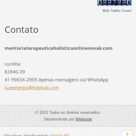
Web Traffic Count
Contato
mentoriaterapeuticaholisticaonlinenovak.com
curitiba
82840-39
41 99654-2909 Apenas mensagens via WhatsApp
luzeener
gia@hotm
ail.com
© 2013 Todos os direitos reservados.
Desenvolvido por
Webnode
Visualizar:
Versão móvel
|
Versão PC