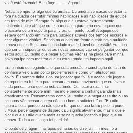
você está fazendo! E eu faço ......... Agora !!
Netball sempre foi algo que eu amava. Eu amei a sensação de estar lá
fora na quadra desfrutar minhas habilidades e as habilidades da equipe
em torno de mim! Sempre foi algo que eu estava extremamente
confiante sobre até que eu fiz a mudança para uma nova equipe que
precisava de um suporte para livros, um ponto focal! A equipe que
estava confiando em mim para puxá-los através dos tempos escuros e
criar algumas vitórias. Sendo na quadra em frente a esta nova multidão
e nova equipe Senti uma quantidade inacreditável de pressão! Eu tinha
que ser um superstar ou estas novas pessoas vão se perguntar por que
estou aqui! Eu tenho que pegar algumas vitórias na placa para minha
nova equipe para mostrar que eu estou tendo um impacto aqui!
Era o início do segundo ano que esta pressão e construção de falta de
confiança veio a um ponto problema real e como um atirador era
óbvio. Eu sempre tinha sido um jogador que foi lá e acabou de jogar e
de repente eu fui feito para pensar em cada movimento que eu fazia e
cada pensamento que eu estava tendo. Comecei a examinar
constantemente sobre mim mesmo e perder a confiança ainda mais
drasticamente. Pensamentos como "eu tenho que pegar esse tiro ou as
pessoas vão pensar que eu não sou bom o suficiente" ou "Eu não
quero a bola, porque eu não quero ter que derrubá-la.Eu poderia perder
'. Meus percentagens de disparo caiu significativamente, mas o que é
pior é que eu não queria mais estar na quadra jogando o jogo que eu
amava. Toda a confiança foi perdida!
O ponto de viragem final após semanas de dizer a mim mesmo a