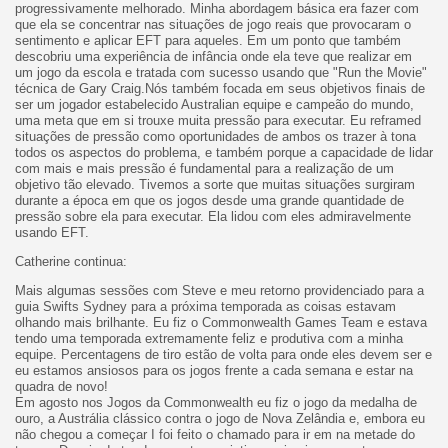
progressivamente melhorado. Minha abordagem básica era fazer com
que ela se concentrar nas situações de jogo reais que provocaram o
sentimento e aplicar EFT para aqueles. Em um ponto que também
descobriu uma experiência de infância onde ela teve que realizar em
um jogo da escola e tratada com sucesso usando que "Run the Movie"
técnica de Gary Craig.Nós também focada em seus objetivos finais de
ser um jogador estabelecido Australian equipe e campeão do mundo,
uma meta que em si trouxe muita pressão para executar. Eu reframed
situações de pressão como oportunidades de ambos os trazer à tona
todos os aspectos do problema, e também porque a capacidade de lidar
com mais e mais pressão é fundamental para a realização de um
objetivo tão elevado. Tivemos a sorte que muitas situações surgiram
durante a época em que os jogos desde uma grande quantidade de
pressão sobre ela para executar. Ela lidou com eles admiravelmente
usando EFT.
Catherine continua:
Mais algumas sessões com Steve e meu retorno providenciado para a
guia Swifts Sydney para a próxima temporada as coisas estavam
olhando mais brilhante. Eu fiz o Commonwealth Games Team e estava
tendo uma temporada extremamente feliz e produtiva com a minha
equipe. Percentagens de tiro estão de volta para onde eles devem ser e
eu estamos ansiosos para os jogos frente a cada semana e estar na
quadra de novo!
Em agosto nos Jogos da Commonwealth eu fiz o jogo da medalha de
ouro, a Austrália clássico contra o jogo de Nova Zelândia e, embora eu
não chegou a começar I foi feito o chamado para ir em na metade do