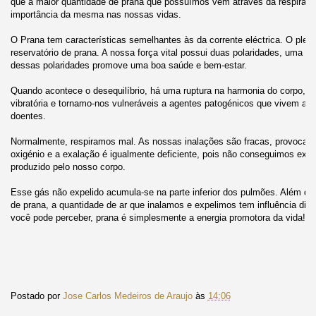
que a maior quantidade de prana que possuímos vem através da respira
importância da mesma nas nossas vidas.
O Prana tem características semelhantes às da corrente eléctrica. O plex
reservatório de prana. A nossa força vital possui duas polaridades, uma pos
dessas polaridades promove uma boa saúde e bem-estar.
Quando acontece o desequilíbrio, há uma ruptura na harmonia do corpo, u
vibratória e tornamo-nos vulneráveis a agentes patogénicos que vivem ao
doentes.
Normalmente, respiramos mal. As nossas inalações são fracas, provocand
oxigénio e a exalação é igualmente deficiente, pois não conseguimos expu
produzido pelo nosso corpo.
Esse gás não expelido acumula-se na parte inferior dos pulmões. Além d
de prana, a quantidade de ar que inalamos e expelimos tem influência dir
você pode perceber, prana é simplesmente a energia promotora da vida!
Postado por
Jose Carlos Medeiros de Araujo
às
14:06